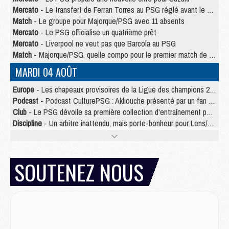
Mercato
- Le transfert de Ferran Torres au PSG réglé avant le 12 août ?
Match
- Le groupe pour Majorque/PSG avec 11 absents
Mercato
- Le PSG officialise un quatrième prêt
Mercato
- Liverpool ne veut pas que Barcola au PSG
Match
- Majorque/PSG, quelle compo pour le premier match de la saison 2026/27 ?
MARDI 04 AOÛT
Europe
- Les chapeaux provisoires de la Ligue des champions 2026/27
Podcast
- Podcast CulturePSG : Akliouche présenté par un fan de Monaco
Club
- Le PSG dévoile sa première collection d'entraînement pour 2026/2027
Discipline
- Un arbitre inattendu, mais porte-bonheur pour Lens/PSG
Match
- Majorque/PSG, sur quelle chaine et à quelle heure regarder le match ?
Mercato
- Le plan du PSG pour Suzuki et Chevalier se précise
Mercato
- Le tableau mercato du PSG (été 2026)
SOUTENEZ NOUS
Mercato
- L'Ajax refuse la première offre du PSG pour Godts
Mercato
- Le PSG veut accélérer, Ferran Torres temporise
Mercato
- Liverpool encore très loin du compte pour Barcola
LUNDI 03 AOÛT
Match
- Podcast CulturePSG : Mercato (Godts, Suzuki, Akliouche, Barcola, etc)