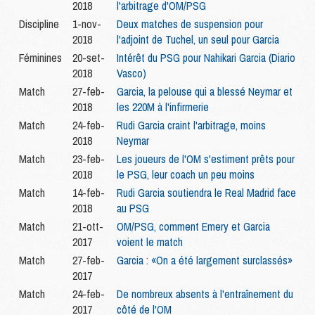
2018
l'arbitrage d'OM/PSG
Discipline
1-nov-
Deux matches de suspension pour
2018
l'adjoint de Tuchel, un seul pour Garcia
Féminines
20-set-
Intérêt du PSG pour Nahikari Garcia (Diario
2018
Vasco)
Match
27-feb-
Garcia, la pelouse qui a blessé Neymar et
2018
les 220M à l'infirmerie
Match
24-feb-
Rudi Garcia craint l'arbitrage, moins
2018
Neymar
Match
23-feb-
Les joueurs de l'OM s'estiment prêts pour
2018
le PSG, leur coach un peu moins
Match
14-feb-
Rudi Garcia soutiendra le Real Madrid face
2018
au PSG
Match
21-ott-
OM/PSG, comment Emery et Garcia
2017
voient le match
Match
27-feb-
Garcia : «On a été largement surclassés»
2017
Match
24-feb-
De nombreux absents à l'entraînement du
2017
côté de l'OM