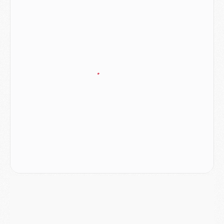
Mercato
- L'Ajax attend bien plus de 45M pour Mika Godts
Club
- Quatre retours importants dans le groupe du PSG, et un plus discret
Mercato
- Ayari file en Ligue 2
Club
- Le PSG s'associe avec un géant de la tech
Mercato
- Vu d'Italie, le transfert de Suzuki au PSG est bien engagé
Mercato
- Ferran Torres ne serait pas à vendre, mais...
Europe
- Gros coup dur pour Aston Villa avant de croiser le PSG
DIMANCHE 02 AOÛT
Mercato
- Le transfert de Kolo Muani à la Juventus est officiel
Mercato
- [MAJ] Le PSG a fait une grosse offre à Parme pour Suzuki
Mercato
- Le PSG a envoyé une première offre pour Mika Godts
Club
- Après Pacho, d'autres retours en vue
Mercato
- Changement de dernière minute pour Kolo Muani
SAMEDI 01 AOÛT
Mercato
- L'agent de Mika Godts confirme un accord avec le PSG
Club
- Quels numéros de maillot pour Akliouche et Digne au PSG ?
Match
- Un hommage prévu lors de Brest/PSG
Mercato
- Le PSG et le Barça ont rendez-vous pour Ferran Torres