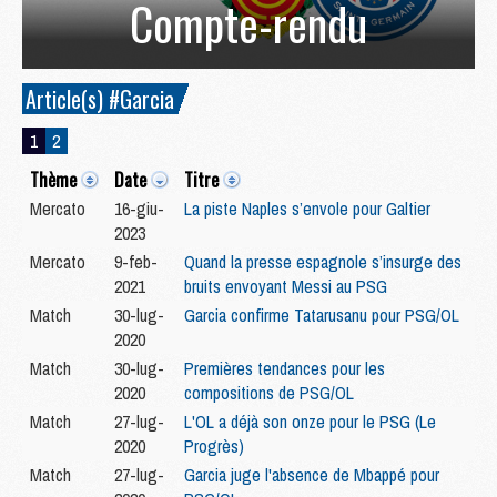
Compte-rendu
Article(s) #Garcia
1
2
Thème
Date
Titre
Mercato
16-giu-
La piste Naples s’envole pour Galtier
2023
Mercato
9-feb-
Quand la presse espagnole s’insurge des
2021
bruits envoyant Messi au PSG
Match
30-lug-
Garcia confirme Tatarusanu pour PSG/OL
2020
Match
30-lug-
Premières tendances pour les
2020
compositions de PSG/OL
Match
27-lug-
L'OL a déjà son onze pour le PSG (Le
2020
Progrès)
Match
27-lug-
Garcia juge l'absence de Mbappé pour