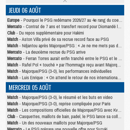
JEUDI 06 AOÛT
Europe
- Pourquoi le PSG redémarre 2026/27 au 4e rang du coefficient UEFA
Mercato
- Contrat de 7 ans et transfert record pour Diomandé loin du PSG
Club
- Du repos supplémentaire pour Hakimi
Match
- Aston Villa privé de sa recrue record face au PSG
Match
- Ndjantou après Majorque/PSG : « Je ne me mets pas de plafond »
Mercato
- La deuxième recrue du PSG arrive
Mercato
- Ferran Torres aurait enfin tranché entre le PSG et le Barça
Match
- Rafel Pol « touché » par l'hommage reçu avant Majorque/PSG
Match
- Majorque/PSG (3-0), les performances individuelles
Match
- Luis Enrique : « On attend le retour de nos internationaux »
MERCREDI 05 AOÛT
Match
- Majorque/PSG (3-0), le résumé et les buts en video
Match
- Majorque/PSG (3-0), reprise compliquée pour Paris
Match
- Les compositions officielles de Majorque/PSG avec Kvara et de nombreux jeunes
Club
- Casquettes, maillots de bain, padel, le PSG lance sa collection été
Match
- Un des nouveaux maillots pour Majorque/PSG
Mercato
- Le PSG prépare une nouvelle offre pour Suzuki