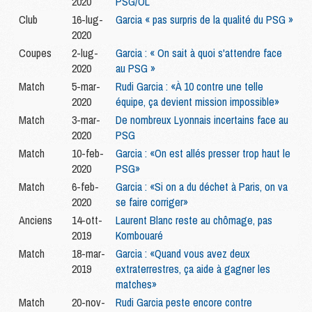
2020
PSG/OL
Club
16-lug-
Garcia « pas surpris de la qualité du PSG »
2020
Coupes
2-lug-
Garcia : « On sait à quoi s'attendre face
2020
au PSG »
Match
5-mar-
Rudi Garcia : «À 10 contre une telle
2020
équipe, ça devient mission impossible»
Match
3-mar-
De nombreux Lyonnais incertains face au
2020
PSG
Match
10-feb-
Garcia : «On est allés presser trop haut le
2020
PSG»
Match
6-feb-
Garcia : «Si on a du déchet à Paris, on va
2020
se faire corriger»
Anciens
14-ott-
Laurent Blanc reste au chômage, pas
2019
Kombouaré
Match
18-mar-
Garcia : «Quand vous avez deux
2019
extraterrestres, ça aide à gagner les
matches»
Match
20-nov-
Rudi Garcia peste encore contre