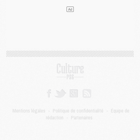
Mercato
- Guéla Doué dans les listes du PSG
Mercato
- Le transfert de Mika Godts au PSG en bonne voie
VENDREDI 31 JUILLET
Match
- Un diffuseur annoncé pour les deux premiers matchs amicaux du PSG
Mercato
- Le transfert d'Akliouche au PSG bouclé, le montant se précise
Club
- Un retour majeur dans le groupe du PSG
Club
- [MAJ] Ndjantou et deux jeunes du PSG annoncés dans un tournoi U21
Mercato
- L'étonnante piste Suzuki confirmée et onéreuse
JEUDI 30 JUILLET
Sélections
- Ancelotti fait le ménage au Brésil mais veut garder Marquinhos
Mercato
- Le statu quo du milieu du PSG se précise
Club
- Le PSG plutôt que la FIFA pour Al-Khelaïfi, poussé par l'UEFA ?
Mercato
- Le PSG presserait Ferran Torres de se décider, deux pistes de secours
Club
- Déguisements, shopping, double scouting, Luis Campos dévoile ses méthodes
Mentions légales
-
Politique de confidentialité
-
Équipe de
Mercato
- Kroupi retiré du mercato
rédaction
-
Partenaires
Mercato
- Enfin une avancée dans le transfert d'Akliouche
MERCREDI 29 JUILLET