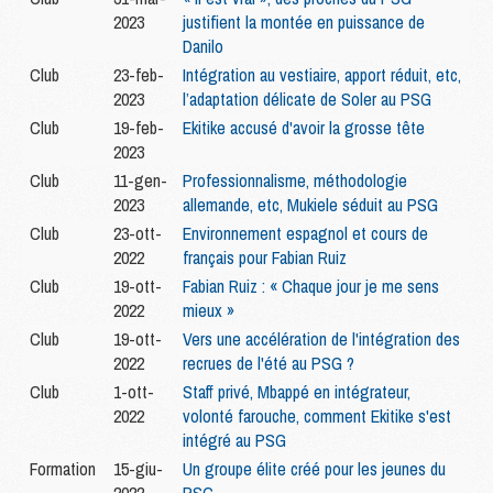
2023
justifient la montée en puissance de
Danilo
Club
23-feb-
Intégration au vestiaire, apport réduit, etc,
2023
l’adaptation délicate de Soler au PSG
Club
19-feb-
Ekitike accusé d'avoir la grosse tête
2023
Club
11-gen-
Professionnalisme, méthodologie
2023
allemande, etc, Mukiele séduit au PSG
Club
23-ott-
Environnement espagnol et cours de
2022
français pour Fabian Ruiz
Club
19-ott-
Fabian Ruiz : « Chaque jour je me sens
2022
mieux »
Club
19-ott-
Vers une accélération de l'intégration des
2022
recrues de l'été au PSG ?
Club
1-ott-
Staff privé, Mbappé en intégrateur,
2022
volonté farouche, comment Ekitike s'est
intégré au PSG
Formation
15-giu-
Un groupe élite créé pour les jeunes du