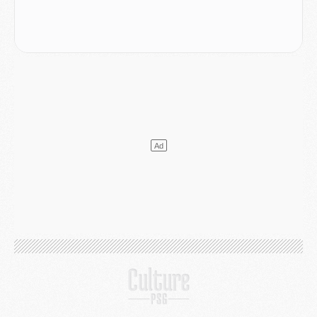
Match
- Majorque/PSG, quelle compo pour le premier match de la saison 2026/27 ?
MARDI 04 AOÛT
Europe
- Les chapeaux provisoires de la Ligue des champions 2026/27
Podcast
- Podcast CulturePSG : Akliouche présenté par un fan de Monaco
Club
- Le PSG dévoile sa première collection d'entraînement pour 2026/2027
Discipline
- Un arbitre inattendu, mais porte-bonheur pour Lens/PSG
Match
- Majorque/PSG, sur quelle chaine et à quelle heure regarder le match ?
Mercato
- Le plan du PSG pour Suzuki et Chevalier se précise
Mercato
- L'Ajax refuse la première offre du PSG pour Godts
Mercato
- Le PSG veut accélérer, Ferran Torres temporise
Mercato
- Liverpool encore très loin du compte pour Barcola
LUNDI 03 AOÛT
Match
- Podcast CulturePSG : Mercato (Godts, Suzuki, Akliouche, Barcola, etc)
Mercato
- L'Ajax attend bien plus de 45M pour Mika Godts
Club
- Quatre retours importants dans le groupe du PSG, et un plus discret
Mercato
- Ayari file en Ligue 2
Club
- Le PSG s'associe avec un géant de la tech
Mercato
- Vu d'Italie, le transfert de Suzuki au PSG est bien engagé