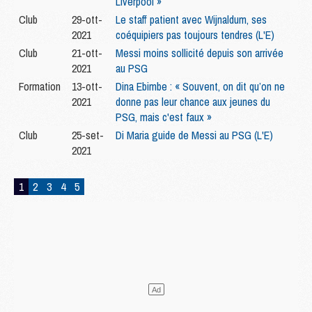
Liverpool »
Club
29-ott-
Le staff patient avec Wijnaldum, ses
2021
coéquipiers pas toujours tendres (L'E)
Club
21-ott-
Messi moins sollicité depuis son arrivée
2021
au PSG
Formation
13-ott-
Dina Ebimbe : « Souvent, on dit qu’on ne
2021
donne pas leur chance aux jeunes du
PSG, mais c'est faux »
Club
25-set-
Di Maria guide de Messi au PSG (L'E)
2021
1
2
3
4
5