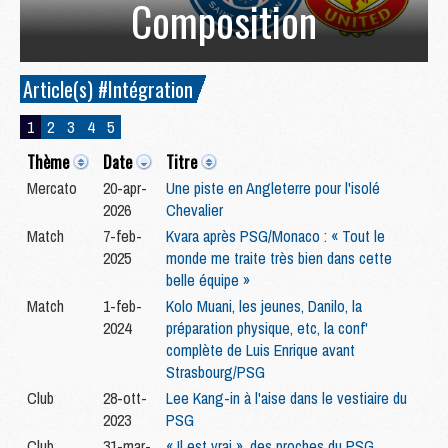
Composition
Article(s) #Intégration
1
2
3
4
5
Thème
Date
Titre
Mercato
20-apr-
Une piste en Angleterre pour l'isolé
2026
Chevalier
Match
7-feb-
Kvara après PSG/Monaco : « Tout le
2025
monde me traite très bien dans cette
belle équipe »
Match
1-feb-
Kolo Muani, les jeunes, Danilo, la
2024
préparation physique, etc, la conf'
complète de Luis Enrique avant
Strasbourg/PSG
Club
28-ott-
Lee Kang-in à l'aise dans le vestiaire du
2023
PSG
Club
31-mar-
« Il est vrai », des proches du PSG