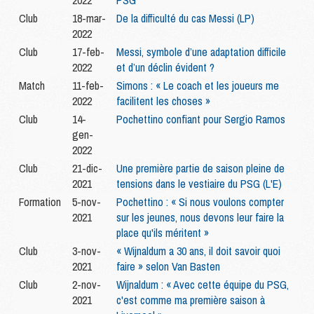
2022
PSG
Club
18-mar-
De la difficulté du cas Messi (LP)
2022
Club
17-feb-
Messi, symbole d’une adaptation difficile
2022
et d’un déclin évident ?
Match
11-feb-
Simons : « Le coach et les joueurs me
2022
facilitent les choses »
Club
14-
Pochettino confiant pour Sergio Ramos
gen-
2022
Club
21-dic-
Une première partie de saison pleine de
2021
tensions dans le vestiaire du PSG (L'E)
Formation
5-nov-
Pochettino : « Si nous voulons compter
2021
sur les jeunes, nous devons leur faire la
place qu'ils méritent »
Club
3-nov-
« Wijnaldum a 30 ans, il doit savoir quoi
2021
faire » selon Van Basten
Club
2-nov-
Wijnaldum : « Avec cette équipe du PSG,
2021
c'est comme ma première saison à