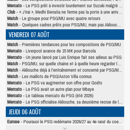
Mercato
- Le PSG prêt à investir lourdement sur Suzuki malgré Safonov et Chevalier
Club
- « J’irai », Medhi Benatia ne ferme pas la porte à une arrivée au PSG
Match
- Le groupe pour PSG/MU avec quatre retours
Match
- Quelques cadres prêts pour PSG/MU, mais pas Akliouche ?
VENDREDI 07 AOÛT
Match
- Premières tendances pour les compositions de PSG/MU
Mercato
- Liverpool avance de 15 M€ pour Barcola
Mercato
- Un jeune lancé par Luis Enrique fait ses adieux au PSG
Match
- PSG/MU, sur quelle chaine et à quelle heure regarder le match ?
Match
- Akliouche déjà à l'entraînement et concerné par PSG/MU ?
Match
- Les maillots de PSG/Aston Villa connus
Mercato
- Le PSG va augmenter son offre pour Godts
Mercato
- Le PSG avait un autre plan pour Mbaye
Mercato
- Le tableau mercato du PSG (été 2026)
Mercato
- Le PSG officialise Akliouche, sa deuxième recrue de l’été
JEUDI 06 AOÛT
Europe
- Pourquoi le PSG redémarre 2026/27 au 4e rang du coefficient UEFA
Mercato
- Contrat de 7 ans et transfert record pour Diomandé loin du PSG