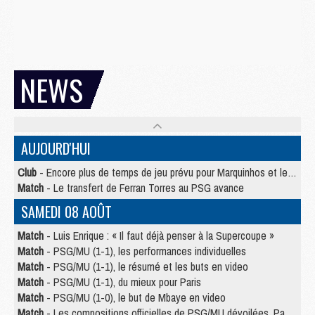
NEWS
AUJOURD'HUI
Club
- Encore plus de temps de jeu prévu pour Marquinhos et les Portugais en Supercoupe
Match
- Le transfert de Ferran Torres au PSG avance
SAMEDI 08 AOÛT
Match
- Luis Enrique : « Il faut déjà penser à la Supercoupe »
Match
- PSG/MU (1-1), les performances individuelles
Match
- PSG/MU (1-1), le résumé et les buts en video
Match
- PSG/MU (1-1), du mieux pour Paris
Match
- PSG/MU (1-0), le but de Mbaye en video
Match
- Les compositions officielles de PSG/MU dévoilées, Pacho titulaire