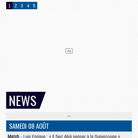
1
2
3
4
5
NEWS
SAMEDI 08 AOÛT
Match
- Luis Enrique : « Il faut déjà penser à la Supercoupe »