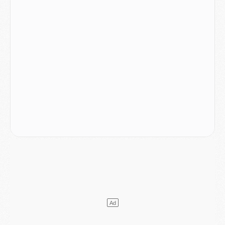
Mercato
- Le PSG prépare une nouvelle offre pour Suzuki
Mercato
- Le transfert de Ferran Torres au PSG réglé avant le 12 août ?
Match
- Le groupe pour Majorque/PSG avec 11 absents
Mercato
- Le PSG officialise un quatrième prêt
Mercato
- Liverpool ne veut pas que Barcola au PSG
Match
- Majorque/PSG, quelle compo pour le premier match de la saison 2026/27 ?
MARDI 04 AOÛT
Europe
- Les chapeaux provisoires de la Ligue des champions 2026/27
Podcast
- Podcast CulturePSG : Akliouche présenté par un fan de Monaco
Club
- Le PSG dévoile sa première collection d'entraînement pour 2026/2027
Discipline
- Un arbitre inattendu, mais porte-bonheur pour Lens/PSG
Match
- Majorque/PSG, sur quelle chaine et à quelle heure regarder le match ?
Mercato
- Le plan du PSG pour Suzuki et Chevalier se précise
Mercato
- L'Ajax refuse la première offre du PSG pour Godts
Mercato
- Le PSG veut accélérer, Ferran Torres temporise
Mercato
- Liverpool encore très loin du compte pour Barcola
LUNDI 03 AOÛT
Match
- Podcast CulturePSG : Mercato (Godts, Suzuki, Akliouche, Barcola, etc)