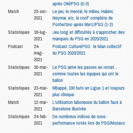
après OM/PSG (0-0)
Match
23-set-
Le jeu, le mental, le milieu, Hakimi,
2021
Neymar, etc, la conf' complète de
Pochettino après Metz/PSG (1-2)
Statistiques
18-lug-
Jeu long et difficultés à s'approcher, des
2021
manques du PSG en 2020/2021
Podcast
24-
Podcast CulturePSG : le bilan collectif
mag-
du PSG 2020/2021
2021
Statistiques
30-mar-
Le PSG aime les passes en retrait...
2021
comme toutes les équipes qui ont le
ballon
Statistiques
23-mar-
Mbappé, 100 buts en Ligue 1 et toujours
2021
plus clinique
Match
12-mar-
L'utilisation laborieuse du ballon face à
2021
Barcelone illustrée
Statistiques
24-feb-
De nombreux indices de sous-
2021
performance notés lors de PSG/Monaco