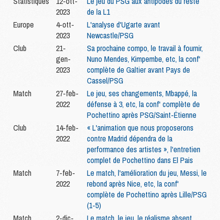
Statistiques
12-ott-
Le jeu du PSG aux antipodes du reste
2023
de la L1
Europe
4-ott-
L'analyse d'Ugarte avant
2023
Newcastle/PSG
Club
21-
Sa prochaine compo, le travail à fournir,
gen-
Nuno Mendes, Kimpembe, etc, la conf'
2023
complète de Galtier avant Pays de
Cassel/PSG
Match
27-feb-
Le jeu, ses changements, Mbappé, la
2022
défense à 3, etc, la conf' complète de
Pochettino après PSG/Saint-Étienne
Club
14-feb-
« L'animation que nous proposerons
2022
contre Madrid dépendra de la
performance des artistes », l'entretien
complet de Pochettino dans El Pais
Match
7-feb-
Le match, l'amélioration du jeu, Messi, le
2022
rebond après Nice, etc, la conf'
complète de Pochettino après Lille/PSG
(1-5)
Match
2-dic-
Le match, le jeu, le réalisme absent,