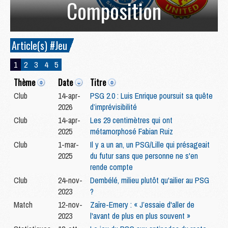
Composition
Article(s) #Jeu
1
2
3
4
5
Thème
Date
Titre
Club
14-apr-
PSG 2.0 : Luis Enrique poursuit sa quête
2026
d’imprévisibilité
Club
14-apr-
Les 29 centimètres qui ont
2025
métamorphosé Fabian Ruiz
Club
1-mar-
Il y a un an, un PSG/Lille qui présageait
2025
du futur sans que personne ne s'en
rende compte
Club
24-nov-
Dembélé, milieu plutôt qu'ailier au PSG
2023
?
Match
12-nov-
Zaïre-Emery : « J’essaie d'aller de
2023
l'avant de plus en plus souvent »