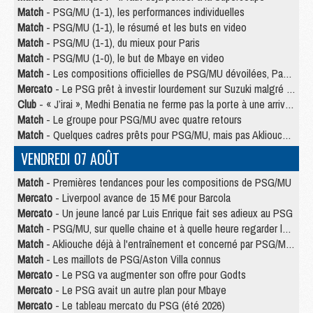
Match
- PSG/MU (1-1), les performances individuelles
Match
- PSG/MU (1-1), le résumé et les buts en video
Match
- PSG/MU (1-1), du mieux pour Paris
Match
- PSG/MU (1-0), le but de Mbaye en video
Match
- Les compositions officielles de PSG/MU dévoilées, Pacho titulaire
Mercato
- Le PSG prêt à investir lourdement sur Suzuki malgré Safonov et Chevalier
Club
- « J’irai », Medhi Benatia ne ferme pas la porte à une arrivée au PSG
Match
- Le groupe pour PSG/MU avec quatre retours
Match
- Quelques cadres prêts pour PSG/MU, mais pas Akliouche ?
VENDREDI 07 AOÛT
Match
- Premières tendances pour les compositions de PSG/MU
Mercato
- Liverpool avance de 15 M€ pour Barcola
Mercato
- Un jeune lancé par Luis Enrique fait ses adieux au PSG
Match
- PSG/MU, sur quelle chaine et à quelle heure regarder le match ?
Match
- Akliouche déjà à l'entraînement et concerné par PSG/MU ?
Match
- Les maillots de PSG/Aston Villa connus
Mercato
- Le PSG va augmenter son offre pour Godts
Mercato
- Le PSG avait un autre plan pour Mbaye
Mercato
- Le tableau mercato du PSG (été 2026)