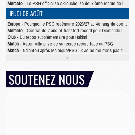
Mercato
- Le PSG officialise Akliouche, sa deuxième recrue de l’été
JEUDI 06 AOÛT
Europe
- Pourquoi le PSG redémarre 2026/27 au 4e rang du coefficient UEFA
Mercato
- Contrat de 7 ans et transfert record pour Diomandé loin du PSG
Club
- Du repos supplémentaire pour Hakimi
Match
- Aston Villa privé de sa recrue record face au PSG
Match
- Ndjantou après Majorque/PSG : « Je ne me mets pas de plafond »
Mercato
- La deuxième recrue du PSG arrive
Mercato
- Ferran Torres aurait enfin tranché entre le PSG et le Barça
Match
- Rafel Pol « touché » par l'hommage reçu avant Majorque/PSG
SOUTENEZ NOUS
Match
- Majorque/PSG (3-0), les performances individuelles
Match
- Luis Enrique : « On attend le retour de nos internationaux »
MERCREDI 05 AOÛT
Match
- Majorque/PSG (3-0), le résumé et les buts en video
Match
- Majorque/PSG (3-0), reprise compliquée pour Paris
Match
- Les compositions officielles de Majorque/PSG avec Kvara et de nombreux jeunes
Club
- Casquettes, maillots de bain, padel, le PSG lance sa collection été
Match
- Un des nouveaux maillots pour Majorque/PSG