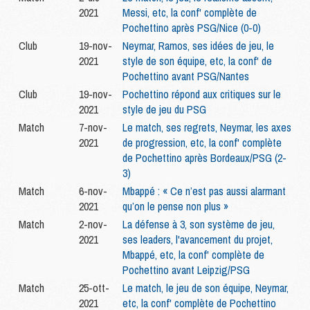
2021
Messi, etc, la conf' complète de
Pochettino après PSG/Nice (0-0)
Club
19-nov-
Neymar, Ramos, ses idées de jeu, le
2021
style de son équipe, etc, la conf' de
Pochettino avant PSG/Nantes
Club
19-nov-
Pochettino répond aux critiques sur le
2021
style de jeu du PSG
Match
7-nov-
Le match, ses regrets, Neymar, les axes
2021
de progression, etc, la conf' complète
de Pochettino après Bordeaux/PSG (2-
3)
Match
6-nov-
Mbappé : « Ce n’est pas aussi alarmant
2021
qu’on le pense non plus »
Match
2-nov-
La défense à 3, son système de jeu,
2021
ses leaders, l'avancement du projet,
Mbappé, etc, la conf' complète de
Pochettino avant Leipzig/PSG
Match
25-ott-
Le match, le jeu de son équipe, Neymar,
2021
etc, la conf' complète de Pochettino