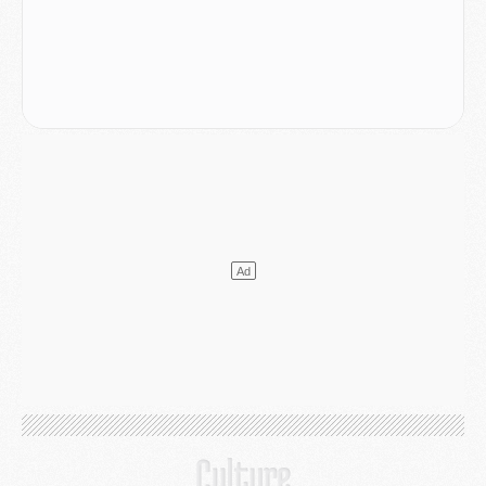
Mercato
- Le PSG officialise un quatrième prêt
Mercato
- Liverpool ne veut pas que Barcola au PSG
Match
- Majorque/PSG, quelle compo pour le premier match de la saison 2026/27 ?
MARDI 04 AOÛT
Europe
- Les chapeaux provisoires de la Ligue des champions 2026/27
Podcast
- Podcast CulturePSG : Akliouche présenté par un fan de Monaco
Club
- Le PSG dévoile sa première collection d'entraînement pour 2026/2027
Discipline
- Un arbitre inattendu, mais porte-bonheur pour Lens/PSG
Match
- Majorque/PSG, sur quelle chaine et à quelle heure regarder le match ?
Mercato
- Le plan du PSG pour Suzuki et Chevalier se précise
Mercato
- L'Ajax refuse la première offre du PSG pour Godts
Mercato
- Le PSG veut accélérer, Ferran Torres temporise
Mercato
- Liverpool encore très loin du compte pour Barcola
LUNDI 03 AOÛT
Match
- Podcast CulturePSG : Mercato (Godts, Suzuki, Akliouche, Barcola, etc)
Mercato
- L'Ajax attend bien plus de 45M pour Mika Godts
Club
- Quatre retours importants dans le groupe du PSG, et un plus discret
Mercato
- Ayari file en Ligue 2