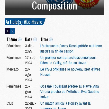
Composition
Article(s) #Le Havre
1
2
Thème
Date
Titre
Féminines
3-dic-
L'attaquante Fanny Rossi prêtée au Havre
2025
jusqu'à la fin de saison
Féminines
17-set-
Un premier contrat professionnel pour
2024
Eden Le Guilly, prêtée au Havre
Mercato
28-
Le PSG officialise le nouveau prêt d'Ilyes
ago-
Housni
2024
Féminines
25-
Océane Toussaint prêtée au Havre, Ana
gen-
Vitoria proche de l'Atlético, Eva Gaetino
2024
arrive
Club
22-giu-
Un match amical à Poissy avant la
2023
tournée au Japon