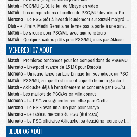
Match
- PSG/MU (1-0), le but de Mbaye en video
Match
- Les compositions officielles de PSG/MU dévoilées, Pacho titulaire
Mercato
- Le PSG prêt à investir lourdement sur Suzuki malgré Safonov et Chevalier
Club
- « J’irai », Medhi Benatia ne ferme pas la porte à une arrivée au PSG
Match
- Le groupe pour PSG/MU avec quatre retours
Match
- Quelques cadres prêts pour PSG/MU, mais pas Akliouche ?
VENDREDI 07 AOÛT
Match
- Premières tendances pour les compositions de PSG/MU
Mercato
- Liverpool avance de 15 M€ pour Barcola
Mercato
- Un jeune lancé par Luis Enrique fait ses adieux au PSG
Match
- PSG/MU, sur quelle chaine et à quelle heure regarder le match ?
Match
- Akliouche déjà à l'entraînement et concerné par PSG/MU ?
Match
- Les maillots de PSG/Aston Villa connus
Mercato
- Le PSG va augmenter son offre pour Godts
Mercato
- Le PSG avait un autre plan pour Mbaye
Mercato
- Le tableau mercato du PSG (été 2026)
Mercato
- Le PSG officialise Akliouche, sa deuxième recrue de l’été
JEUDI 06 AOÛT