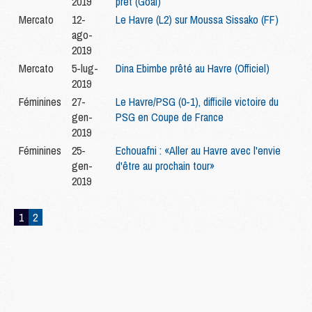
2019
prêt (Goal)
Mercato
12-
Le Havre (L2) sur Moussa Sissako (FF)
ago-
2019
Mercato
5-lug-
Dina Ebimbe prêté au Havre (Officiel)
2019
Féminines
27-
Le Havre/PSG (0-1), difficile victoire du
gen-
PSG en Coupe de France
2019
Féminines
25-
Echouafni : «Aller au Havre avec l'envie
gen-
d'être au prochain tour»
2019
1
2