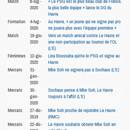
Match
8-lug-
« Le PSG est le plus beau club de France,
2020
la plus belle équipe » lance le DG du
Havre
Formation
4-lug-
Au Havre, « un jeune qui ne signe pas pro
2020
ne jouera plus avec l'équipe première »
Match
19-giu-
Vers un match amical contre Le Havre et
2020
une non-participation au tournoi de l'OL
(L'É)
Féminines
12-giu-
Lina Boussaha quitte le PSG et signe au
2020
Havre
Mercato
31-
Mbe Soh ne signera pas à Sochaux (L'E)
gen-
2020
Mercato
30-
Sochaux pense à Mbe Soh, Le Havre
gen-
toujours à l'affût (L'E)
2020
Mercato
27-dic-
Mbe Soh proche de rejoindre Le Havre
2019
(RMC)
Mercato
22-dic-
Le Havre souhaite obtenir Mbe Soh en