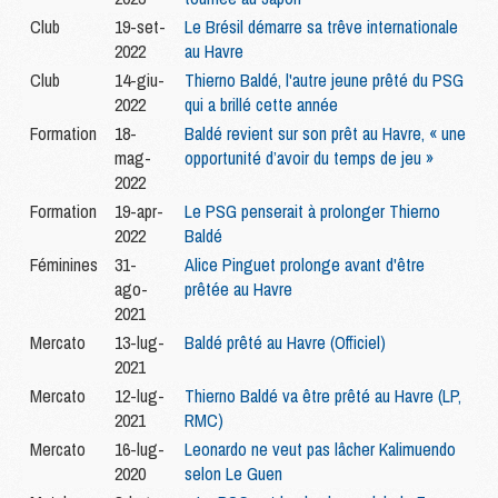
Club
19-set-
Le Brésil démarre sa trêve internationale
2022
au Havre
Club
14-giu-
Thierno Baldé, l'autre jeune prêté du PSG
2022
qui a brillé cette année
Formation
18-
Baldé revient sur son prêt au Havre, « une
mag-
opportunité d’avoir du temps de jeu »
2022
Formation
19-apr-
Le PSG penserait à prolonger Thierno
2022
Baldé
Féminines
31-
Alice Pinguet prolonge avant d'être
ago-
prêtée au Havre
2021
Mercato
13-lug-
Baldé prêté au Havre (Officiel)
2021
Mercato
12-lug-
Thierno Baldé va être prêté au Havre (LP,
2021
RMC)
Mercato
16-lug-
Leonardo ne veut pas lâcher Kalimuendo
2020
selon Le Guen