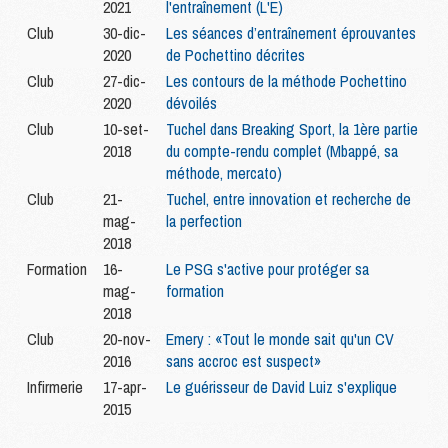
2021
l'entraînement (L'E)
Club
30-dic-
Les séances d’entraînement éprouvantes
2020
de Pochettino décrites
Club
27-dic-
Les contours de la méthode Pochettino
2020
dévoilés
Club
10-set-
Tuchel dans Breaking Sport, la 1ère partie
2018
du compte-rendu complet (Mbappé, sa
méthode, mercato)
Club
21-
Tuchel, entre innovation et recherche de
mag-
la perfection
2018
Formation
16-
Le PSG s'active pour protéger sa
mag-
formation
2018
Club
20-nov-
Emery : «Tout le monde sait qu'un CV
2016
sans accroc est suspect»
Infirmerie
17-apr-
Le guérisseur de David Luiz s'explique
2015