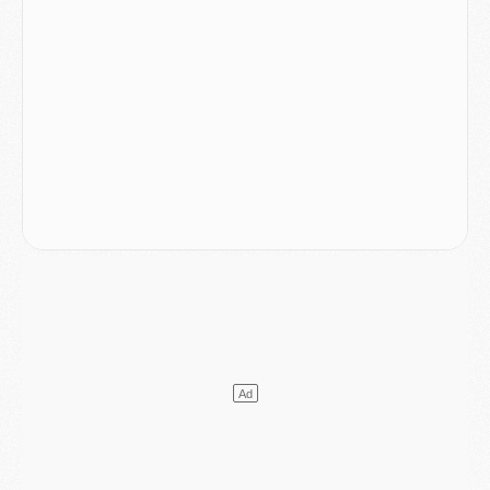
Mercato
- L'Ajax refuse la première offre du PSG pour Godts
Mercato
- Le PSG veut accélérer, Ferran Torres temporise
Mercato
- Liverpool encore très loin du compte pour Barcola
LUNDI 03 AOÛT
Match
- Podcast CulturePSG : Mercato (Godts, Suzuki, Akliouche, Barcola, etc)
Mercato
- L'Ajax attend bien plus de 45M pour Mika Godts
Club
- Quatre retours importants dans le groupe du PSG, et un plus discret
Mercato
- Ayari file en Ligue 2
Club
- Le PSG s'associe avec un géant de la tech
Mercato
- Vu d'Italie, le transfert de Suzuki au PSG est bien engagé
Mercato
- Ferran Torres ne serait pas à vendre, mais...
Europe
- Gros coup dur pour Aston Villa avant de croiser le PSG
DIMANCHE 02 AOÛT
Mercato
- Le transfert de Kolo Muani à la Juventus est officiel
Mercato
- [MAJ] Le PSG a fait une grosse offre à Parme pour Suzuki
Mercato
- Le PSG a envoyé une première offre pour Mika Godts
Club
- Après Pacho, d'autres retours en vue
Mercato
- Changement de dernière minute pour Kolo Muani