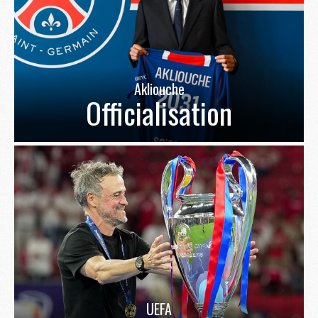
Akliouche
Officialisation
UEFA