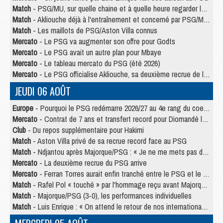
Match
- PSG/MU, sur quelle chaine et à quelle heure regarder le match ?
Match
- Akliouche déjà à l'entraînement et concerné par PSG/MU ?
Match
- Les maillots de PSG/Aston Villa connus
Mercato
- Le PSG va augmenter son offre pour Godts
Mercato
- Le PSG avait un autre plan pour Mbaye
Mercato
- Le tableau mercato du PSG (été 2026)
Mercato
- Le PSG officialise Akliouche, sa deuxième recrue de l’été
JEUDI 06 AOÛT
Europe
- Pourquoi le PSG redémarre 2026/27 au 4e rang du coefficient UEFA
Mercato
- Contrat de 7 ans et transfert record pour Diomandé loin du PSG
Club
- Du repos supplémentaire pour Hakimi
Match
- Aston Villa privé de sa recrue record face au PSG
Match
- Ndjantou après Majorque/PSG : « Je ne me mets pas de plafond »
Mercato
- La deuxième recrue du PSG arrive
Mercato
- Ferran Torres aurait enfin tranché entre le PSG et le Barça
Match
- Rafel Pol « touché » par l'hommage reçu avant Majorque/PSG
Match
- Majorque/PSG (3-0), les performances individuelles
Match
- Luis Enrique : « On attend le retour de nos internationaux »