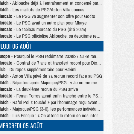
atch
- Akliouche déjà à l'entraînement et concerné par PSG/MU ?
atch
- Les maillots de PSG/Aston Villa connus
ercato
- Le PSG va augmenter son offre pour Godts
ercato
- Le PSG avait un autre plan pour Mbaye
ercato
- Le tableau mercato du PSG (été 2026)
ercato
- Le PSG officialise Akliouche, sa deuxième recrue de l’été
JEUDI 06 AOÛT
urope
- Pourquoi le PSG redémarre 2026/27 au 4e rang du coefficient UEFA
ercato
- Contrat de 7 ans et transfert record pour Diomandé loin du PSG
lub
- Du repos supplémentaire pour Hakimi
atch
- Aston Villa privé de sa recrue record face au PSG
atch
- Ndjantou après Majorque/PSG : « Je ne me mets pas de plafond »
ercato
- La deuxième recrue du PSG arrive
ercato
- Ferran Torres aurait enfin tranché entre le PSG et le Barça
atch
- Rafel Pol « touché » par l'hommage reçu avant Majorque/PSG
atch
- Majorque/PSG (3-0), les performances individuelles
atch
- Luis Enrique : « On attend le retour de nos internationaux »
MERCREDI 05 AOÛT