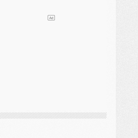
ercato
- L'agent de Mika Godts confirme un accord avec le PSG
lub
- Quels numéros de maillot pour Akliouche et Digne au PSG ?
atch
- Un hommage prévu lors de Brest/PSG
ercato
- Le PSG et le Barça ont rendez-vous pour Ferran Torres
ercato
- Guéla Doué dans les listes du PSG
ercato
- Le transfert de Mika Godts au PSG en bonne voie
VENDREDI 31 JUILLET
atch
- Un diffuseur annoncé pour les deux premiers matchs amicaux du PSG
ercato
- Le transfert d'Akliouche au PSG bouclé, le montant se précise
lub
- Un retour majeur dans le groupe du PSG
lub
- [MAJ] Ndjantou et deux jeunes du PSG annoncés dans un tournoi U21
ercato
- L'étonnante piste Suzuki confirmée et onéreuse
JEUDI 30 JUILLET
élections
- Ancelotti fait le ménage au Brésil mais veut garder Marquinhos
ercato
- Le statu quo du milieu du PSG se précise
lub
- Le PSG plutôt que la FIFA pour Al-Khelaïfi, poussé par l'UEFA ?
ercato
- Le PSG presserait Ferran Torres de se décider, deux pistes de secours
lub
- Déguisements, shopping, double scouting, Luis Campos dévoile ses méthodes