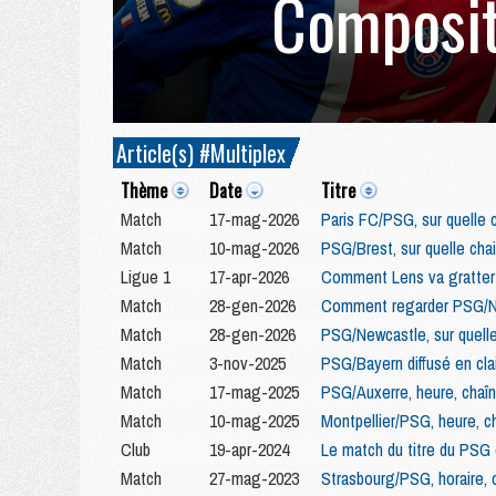
Composit
Article(s) #Multiplex
Thème
Date
Titre
Match
17-mag-2026
Paris FC/PSG, sur quelle c
Match
10-mag-2026
PSG/Brest, sur quelle chai
Ligue 1
17-apr-2026
Comment Lens va gratter 
Match
28-gen-2026
Comment regarder PSG/New
Match
28-gen-2026
PSG/Newcastle, sur quelle 
Match
3-nov-2025
PSG/Bayern diffusé en clai
Match
17-mag-2025
PSG/Auxerre, heure, chaîn
Match
10-mag-2025
Montpellier/PSG, heure, c
Club
19-apr-2024
Le match du titre du PSG
Match
27-mag-2023
Strasbourg/PSG, horaire,