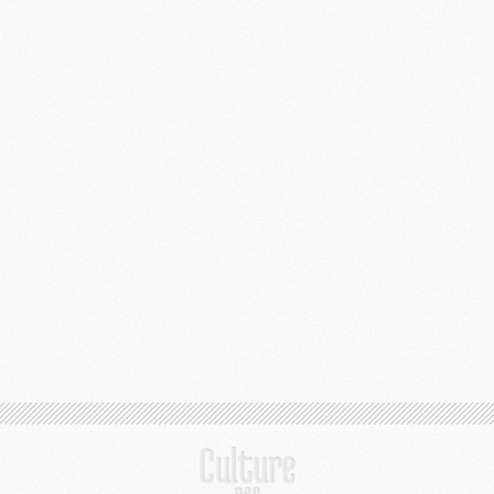
M
C
M
M
M
M
M
M
C
C
M
S
M
C
M
C