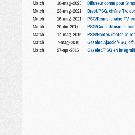
Match
16-mag-2023
Diffuseur connu pour Str
Match
23-mag-2021
Brest/PSG, chaîne TV, com
Match
16-mag-2021
PSG/Reims, chaîne TV, co
Match
20-dic-2017
PSG/Caen, diffusions, com
Match
14-mag-2016
PSG/Nantes (match et remis
Match
7-mag-2016
Gazélec Ajaccio/PSG, diffu
Match
27-apr-2016
Gazélec/PSG en intégralit