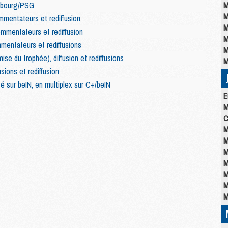
asbourg/PSG
M
M
mentateurs et rediffusion
M
mmentateurs et rediffusion
M
mentateurs et rediffusions
M
e du trophée), diffusion et rediffusions
M
sions et rediffusion
é sur beIN, en multiplex sur C+/beIN
E
M
C
M
M
M
M
M
M
M