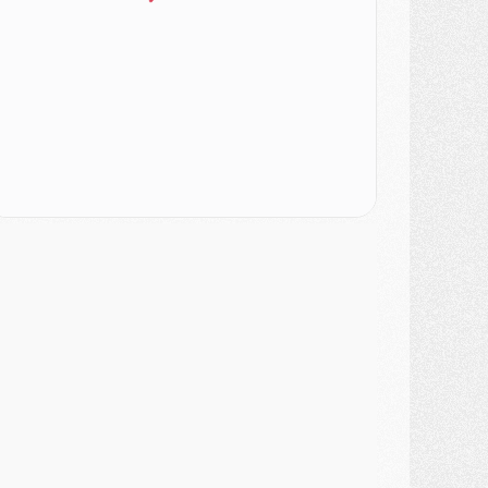
ercato
- Le PSG veut accélérer, Ferran Torres temporise
ercato
- Liverpool encore très loin du compte pour Barcola
LUNDI 03 AOÛT
atch
- Podcast CulturePSG : Mercato (Godts, Suzuki, Akliouche, Barcola, etc)
ercato
- L'Ajax attend bien plus de 45M pour Mika Godts
lub
- Quatre retours importants dans le groupe du PSG, et un plus discret
ercato
- Ayari file en Ligue 2
lub
- Le PSG s'associe avec un géant de la tech
ercato
- Vu d'Italie, le transfert de Suzuki au PSG est bien engagé
ercato
- Ferran Torres ne serait pas à vendre, mais...
urope
- Gros coup dur pour Aston Villa avant de croiser le PSG
DIMANCHE 02 AOÛT
ercato
- Le transfert de Kolo Muani à la Juventus est officiel
ercato
- [MAJ] Le PSG a fait une grosse offre à Parme pour Suzuki
ercato
- Le PSG a envoyé une première offre pour Mika Godts
lub
- Après Pacho, d'autres retours en vue
ercato
- Changement de dernière minute pour Kolo Muani
SAMEDI 01 AOÛT