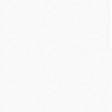
M
M
M
M
C
M
C
M
M
E
M
M
M
C
M