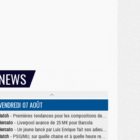
NEWS
VENDREDI 07 AOÛT
atch
- Premières tendances pour les compositions de PSG/MU
ercato
- Liverpool avance de 15 M€ pour Barcola
ercato
- Un jeune lancé par Luis Enrique fait ses adieux au PSG
atch
- PSG/MU, sur quelle chaine et à quelle heure regarder le match ?