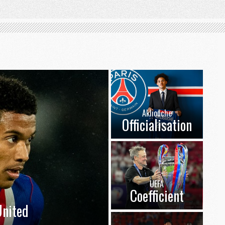
Akliouche
Officialisation
UEFA
Coefficient
nited