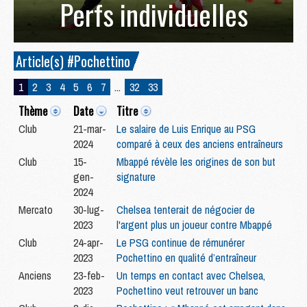
Perfs individuelles
Article(s) #Pochettino
1
2
3
4
5
6
7
...
32
33
Thème
Date
Titre
Club
21-mar-
Le salaire de Luis Enrique au PSG
2024
comparé à ceux des anciens entraîneurs
Club
15-
Mbappé révèle les origines de son but
gen-
signature
2024
Mercato
30-lug-
Chelsea tenterait de négocier de
2023
l'argent plus un joueur contre Mbappé
Club
24-apr-
Le PSG continue de rémunérer
2023
Pochettino en qualité d’entraîneur
Anciens
23-feb-
Un temps en contact avec Chelsea,
2023
Pochettino veut retrouver un banc