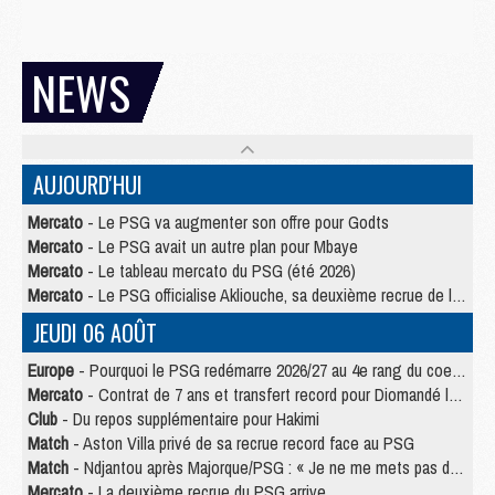
NEWS
AUJOURD'HUI
Mercato
- Le PSG va augmenter son offre pour Godts
Mercato
- Le PSG avait un autre plan pour Mbaye
Mercato
- Le tableau mercato du PSG (été 2026)
Mercato
- Le PSG officialise Akliouche, sa deuxième recrue de l’été
JEUDI 06 AOÛT
Europe
- Pourquoi le PSG redémarre 2026/27 au 4e rang du coefficient UEFA
Mercato
- Contrat de 7 ans et transfert record pour Diomandé loin du PSG
Club
- Du repos supplémentaire pour Hakimi
Match
- Aston Villa privé de sa recrue record face au PSG
Match
- Ndjantou après Majorque/PSG : « Je ne me mets pas de plafond »
Mercato
- La deuxième recrue du PSG arrive