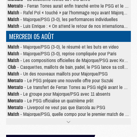
Mercato
- Ferran Torres aurait enfin tranché entre le PSG et le Barça
Match
- Rafel Pol « touché » par l'hommage reçu avant Majorque/PSG
Match
- Majorque/PSG (3-0), les performances individuelles
Match
- Luis Enrique : « On attend le retour de nos internationaux »
MERCREDI 05 AOÛT
Match
- Majorque/PSG (3-0), le résumé et les buts en video
Match
- Majorque/PSG (3-0), reprise compliquée pour Paris
Match
- Les compositions officielles de Majorque/PSG avec Kvara et de nombreux jeunes
Club
- Casquettes, maillots de bain, padel, le PSG lance sa collection été
Match
- Un des nouveaux maillots pour Majorque/PSG
Mercato
- Le PSG prépare une nouvelle offre pour Suzuki
Mercato
- Le transfert de Ferran Torres au PSG réglé avant le 12 août ?
Match
- Le groupe pour Majorque/PSG avec 11 absents
Mercato
- Le PSG officialise un quatrième prêt
Mercato
- Liverpool ne veut pas que Barcola au PSG
Match
- Majorque/PSG, quelle compo pour le premier match de la saison 2026/27 ?
MARDI 04 AOÛT
Europe
- Les chapeaux provisoires de la Ligue des champions 2026/27