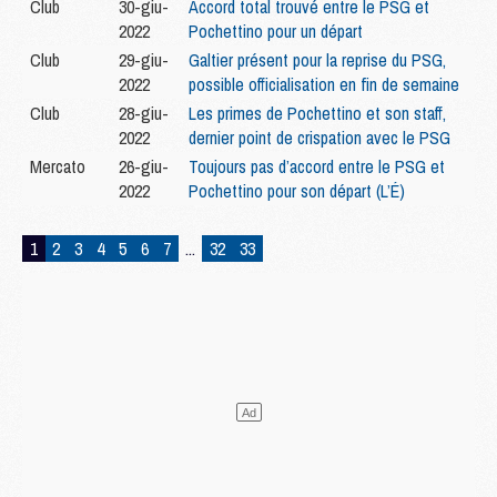
Club
30-giu-
Accord total trouvé entre le PSG et
2022
Pochettino pour un départ
Club
29-giu-
Galtier présent pour la reprise du PSG,
2022
possible officialisation en fin de semaine
Club
28-giu-
Les primes de Pochettino et son staff,
2022
dernier point de crispation avec le PSG
Mercato
26-giu-
Toujours pas d’accord entre le PSG et
2022
Pochettino pour son départ (L’É)
1
2
3
4
5
6
7
...
32
33