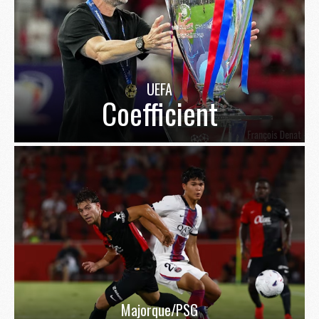
UEFA
Coefficient
Majorque/PSG