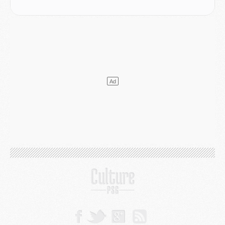
Mercato
- Le transfert de Kolo Muani à la Juventus est officiel
Mercato
- [MAJ] Le PSG a fait une grosse offre à Parme pour Suzuki
Mercato
- Le PSG a envoyé une première offre pour Mika Godts
Club
- Après Pacho, d'autres retours en vue
Mercato
- Changement de dernière minute pour Kolo Muani
SAMEDI 01 AOÛT
Mercato
- L'agent de Mika Godts confirme un accord avec le PSG
Club
- Quels numéros de maillot pour Akliouche et Digne au PSG ?
Match
- Un hommage prévu lors de Brest/PSG
Mercato
- Le PSG et le Barça ont rendez-vous pour Ferran Torres
Mercato
- Guéla Doué dans les listes du PSG
Mercato
- Le transfert de Mika Godts au PSG en bonne voie
VENDREDI 31 JUILLET
Match
- Un diffuseur annoncé pour les deux premiers matchs amicaux du PSG
Mercato
- Le transfert d'Akliouche au PSG bouclé, le montant se précise
Club
- Un retour majeur dans le groupe du PSG
Club
- [MAJ] Ndjantou et deux jeunes du PSG annoncés dans un tournoi U21
Mercato
- L'étonnante piste Suzuki confirmée et onéreuse