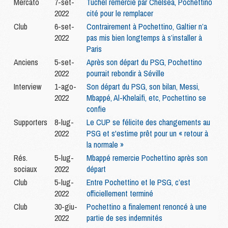
Mercato
7-set-
Tuchel remercié par Chelsea, Pochettino
2022
cité pour le remplacer
Club
6-set-
Contrairement à Pochettino, Galtier n’a
2022
pas mis bien longtemps à s’installer à
Paris
Anciens
5-set-
Après son départ du PSG, Pochettino
2022
pourrait rebondir à Séville
Interview
1-ago-
Son départ du PSG, son bilan, Messi,
2022
Mbappé, Al-Khelaïfi, etc, Pochettino se
confie
Supporters
8-lug-
Le CUP se félicite des changements au
2022
PSG et s'estime prêt pour un « retour à
la normale »
Rés.
5-lug-
Mbappé remercie Pochettino après son
sociaux
2022
départ
Club
5-lug-
Entre Pochettino et le PSG, c’est
2022
officiellement terminé
Club
30-giu-
Pochettino a finalement renoncé à une
2022
partie de ses indemnités