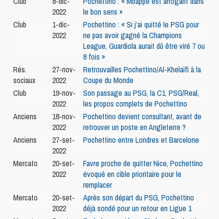
Club
8-dic-
Pochettino : « Mbappé est arrogant dans
2022
le bon sens »
Club
1-dic-
Pochettino : « Si j’ai quitté le PSG pour
2022
ne pas avoir gagné la Champions
League, Guardiola aurait dû être viré 7 ou
8 fois »
Rés.
27-nov-
Retrouvailles Pochettino/Al-Khelaïfi à la
sociaux
2022
Coupe du Monde
Club
19-nov-
Son passage au PSG, la C1, PSG/Real,
2022
les propos complets de Pochettino
Anciens
18-nov-
Pochettino devient consultant, avant de
2022
retrouver un poste en Angleterre ?
Anciens
27-set-
Pochettino entre Londres et Barcelone
2022
Mercato
20-set-
Favre proche de quitter Nice, Pochettino
2022
évoqué en cible prioritaire pour le
remplacer
Mercato
20-set-
Après son départ du PSG, Pochettino
2022
déjà sondé pour un retour en Ligue 1