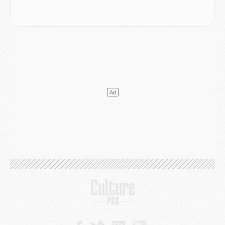
Mercato
- Le transfert de Kolo Muani à la Juventus est officiel
Mercato
- [MAJ] Le PSG a fait une grosse offre à Parme pour Suzuki
Mercato
- Le PSG a envoyé une première offre pour Mika Godts
Club
- Après Pacho, d'autres retours en vue
Mercato
- Changement de dernière minute pour Kolo Muani
SAMEDI 01 AOÛT
Mercato
- L'agent de Mika Godts confirme un accord avec le PSG
Club
- Quels numéros de maillot pour Akliouche et Digne au PSG ?
Match
- Un hommage prévu lors de Brest/PSG
Mercato
- Le PSG et le Barça ont rendez-vous pour Ferran Torres
Mercato
- Guéla Doué dans les listes du PSG
Mercato
- Le transfert de Mika Godts au PSG en bonne voie
VENDREDI 31 JUILLET
Match
- Un diffuseur annoncé pour les deux premiers matchs amicaux du PSG
Mercato
- Le transfert d'Akliouche au PSG bouclé, le montant se précise
Club
- Un retour majeur dans le groupe du PSG
Club
- [MAJ] Ndjantou et deux jeunes du PSG annoncés dans un tournoi U21