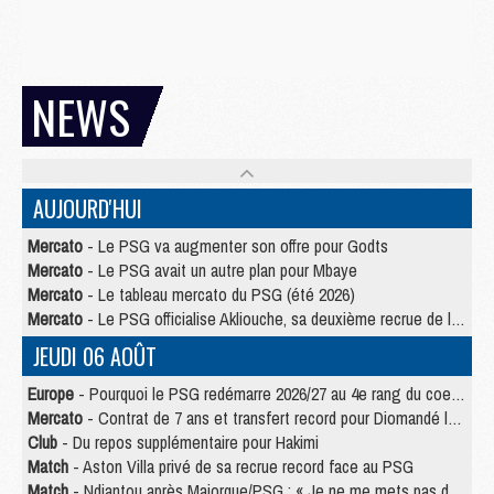
NEWS
AUJOURD'HUI
Mercato
- Le PSG va augmenter son offre pour Godts
Mercato
- Le PSG avait un autre plan pour Mbaye
Mercato
- Le tableau mercato du PSG (été 2026)
Mercato
- Le PSG officialise Akliouche, sa deuxième recrue de l’été
JEUDI 06 AOÛT
Europe
- Pourquoi le PSG redémarre 2026/27 au 4e rang du coefficient UEFA
Mercato
- Contrat de 7 ans et transfert record pour Diomandé loin du PSG
Club
- Du repos supplémentaire pour Hakimi
Match
- Aston Villa privé de sa recrue record face au PSG
Match
- Ndjantou après Majorque/PSG : « Je ne me mets pas de plafond »