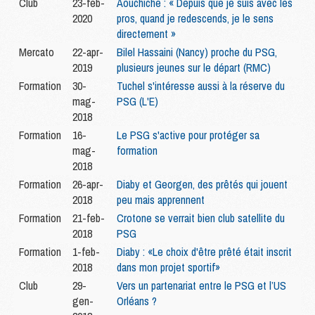
Club
23-feb-
Aouchiche : « Depuis que je suis avec les
2020
pros, quand je redescends, je le sens
directement »
Mercato
22-apr-
Bilel Hassaini (Nancy) proche du PSG,
2019
plusieurs jeunes sur le départ (RMC)
Formation
30-
Tuchel s'intéresse aussi à la réserve du
mag-
PSG (L'E)
2018
Formation
16-
Le PSG s'active pour protéger sa
mag-
formation
2018
Formation
26-apr-
Diaby et Georgen, des prêtés qui jouent
2018
peu mais apprennent
Formation
21-feb-
Crotone se verrait bien club satellite du
2018
PSG
Formation
1-feb-
Diaby : «Le choix d'être prêté était inscrit
2018
dans mon projet sportif»
Club
29-
Vers un partenariat entre le PSG et l’US
gen-
Orléans ?