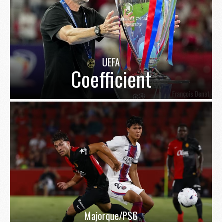
UEFA
Coefficient
Majorque/PSG