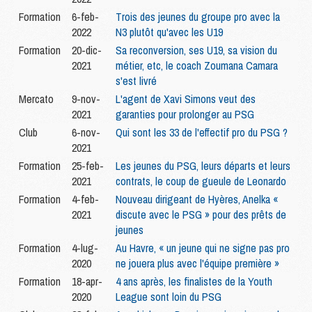
Formation
6-feb-
Trois des jeunes du groupe pro avec la
2022
N3 plutôt qu'avec les U19
Formation
20-dic-
Sa reconversion, ses U19, sa vision du
2021
métier, etc, le coach Zoumana Camara
s'est livré
Mercato
9-nov-
L'agent de Xavi Simons veut des
2021
garanties pour prolonger au PSG
Club
6-nov-
Qui sont les 33 de l'effectif pro du PSG ?
2021
Formation
25-feb-
Les jeunes du PSG, leurs départs et leurs
2021
contrats, le coup de gueule de Leonardo
Formation
4-feb-
Nouveau dirigeant de Hyères, Anelka «
2021
discute avec le PSG » pour des prêts de
jeunes
Formation
4-lug-
Au Havre, « un jeune qui ne signe pas pro
2020
ne jouera plus avec l'équipe première »
Formation
18-apr-
4 ans après, les finalistes de la Youth
2020
League sont loin du PSG