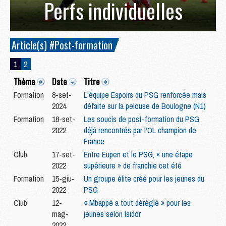
Perfs individuelles
Article(s) #Post-formation
1
2
Thème
Date
Titre
Formation
8-set-
L'équipe Espoirs du PSG renforcée mais
2024
défaite sur la pelouse de Boulogne (N1)
Formation
18-set-
Les soucis de post-formation du PSG
2022
déjà rencontrés par l'OL champion de
France
Club
17-set-
Entre Eupen et le PSG, « une étape
2022
supérieure » de franchie cet été
Formation
15-giu-
Un groupe élite créé pour les jeunes du
2022
PSG
Club
12-
« Mbappé a tout déréglé » pour les
mag-
jeunes selon Isidor
2022