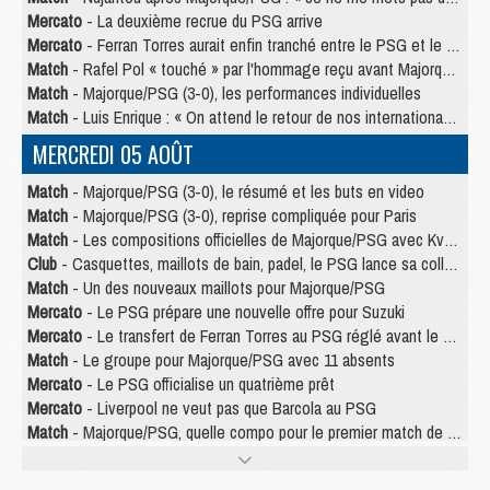
Mercato
- La deuxième recrue du PSG arrive
Mercato
- Ferran Torres aurait enfin tranché entre le PSG et le Barça
Match
- Rafel Pol « touché » par l'hommage reçu avant Majorque/PSG
Match
- Majorque/PSG (3-0), les performances individuelles
Match
- Luis Enrique : « On attend le retour de nos internationaux »
MERCREDI 05 AOÛT
Match
- Majorque/PSG (3-0), le résumé et les buts en video
Match
- Majorque/PSG (3-0), reprise compliquée pour Paris
Match
- Les compositions officielles de Majorque/PSG avec Kvara et de nombreux jeunes
Club
- Casquettes, maillots de bain, padel, le PSG lance sa collection été
Match
- Un des nouveaux maillots pour Majorque/PSG
Mercato
- Le PSG prépare une nouvelle offre pour Suzuki
Mercato
- Le transfert de Ferran Torres au PSG réglé avant le 12 août ?
Match
- Le groupe pour Majorque/PSG avec 11 absents
Mercato
- Le PSG officialise un quatrième prêt
Mercato
- Liverpool ne veut pas que Barcola au PSG
Match
- Majorque/PSG, quelle compo pour le premier match de la saison 2026/27 ?
MARDI 04 AOÛT