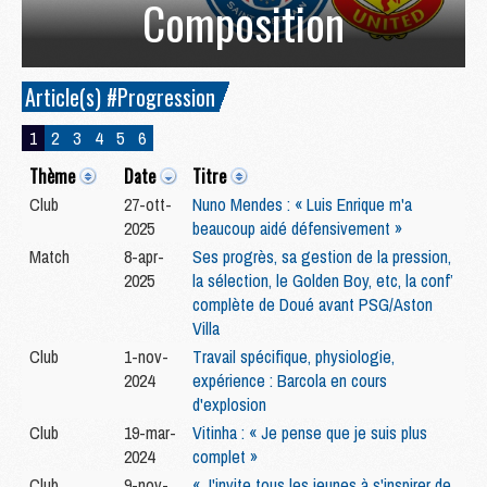
Composition
Article(s) #Progression
1
2
3
4
5
6
Thème
Date
Titre
Club
27-ott-
Nuno Mendes : « Luis Enrique m'a
2025
beaucoup aidé défensivement »
Match
8-apr-
Ses progrès, sa gestion de la pression,
2025
la sélection, le Golden Boy, etc, la conf’
complète de Doué avant PSG/Aston
Villa
Club
1-nov-
Travail spécifique, physiologie,
2024
expérience : Barcola en cours
d'explosion
Club
19-mar-
Vitinha : « Je pense que je suis plus
2024
complet »
Club
9-nov-
« J'invite tous les jeunes à s'inspirer de