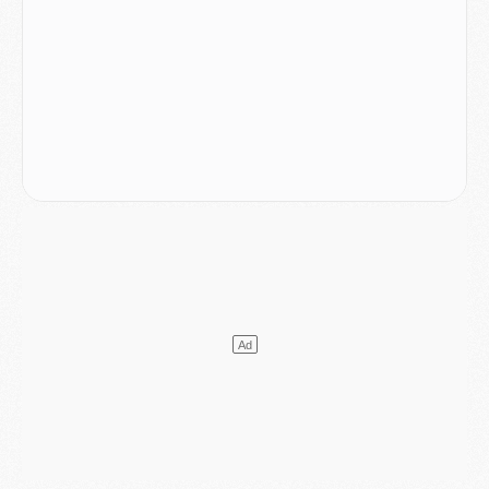
Mercato
- Le PSG prépare une nouvelle offre pour Suzuki
Mercato
- Le transfert de Ferran Torres au PSG réglé avant le 12 août ?
Match
- Le groupe pour Majorque/PSG avec 11 absents
Mercato
- Le PSG officialise un quatrième prêt
Mercato
- Liverpool ne veut pas que Barcola au PSG
Match
- Majorque/PSG, quelle compo pour le premier match de la saison 2026/27 ?
MARDI 04 AOÛT
Europe
- Les chapeaux provisoires de la Ligue des champions 2026/27
Podcast
- Podcast CulturePSG : Akliouche présenté par un fan de Monaco
Club
- Le PSG dévoile sa première collection d'entraînement pour 2026/2027
Discipline
- Un arbitre inattendu, mais porte-bonheur pour Lens/PSG
Match
- Majorque/PSG, sur quelle chaine et à quelle heure regarder le match ?
Mercato
- Le plan du PSG pour Suzuki et Chevalier se précise
Mercato
- L'Ajax refuse la première offre du PSG pour Godts
Mercato
- Le PSG veut accélérer, Ferran Torres temporise
Mercato
- Liverpool encore très loin du compte pour Barcola
LUNDI 03 AOÛT
Match
- Podcast CulturePSG : Mercato (Godts, Suzuki, Akliouche, Barcola, etc)