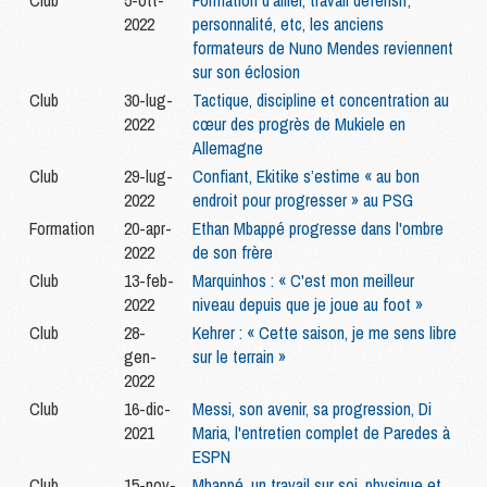
Club
5-ott-
Formation d'ailier, travail défensif,
2022
personnalité, etc, les anciens
formateurs de Nuno Mendes reviennent
sur son éclosion
Club
30-lug-
Tactique, discipline et concentration au
2022
cœur des progrès de Mukiele en
Allemagne
Club
29-lug-
Confiant, Ekitike s’estime « au bon
2022
endroit pour progresser » au PSG
Formation
20-apr-
Ethan Mbappé progresse dans l'ombre
2022
de son frère
Club
13-feb-
Marquinhos : « C'est mon meilleur
2022
niveau depuis que je joue au foot »
Club
28-
Kehrer : « Cette saison, je me sens libre
gen-
sur le terrain »
2022
Club
16-dic-
Messi, son avenir, sa progression, Di
2021
Maria, l'entretien complet de Paredes à
ESPN
Club
15-nov-
Mbappé, un travail sur soi, physique et