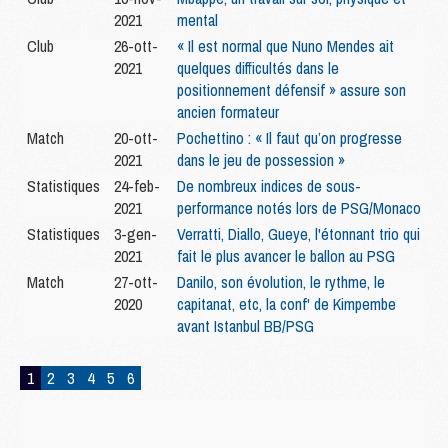
2021
mental
Club
26-ott-
« Il est normal que Nuno Mendes ait
2021
quelques difficultés dans le
positionnement défensif » assure son
ancien formateur
Match
20-ott-
Pochettino : « Il faut qu’on progresse
2021
dans le jeu de possession »
Statistiques
24-feb-
De nombreux indices de sous-
2021
performance notés lors de PSG/Monaco
Statistiques
3-gen-
Verratti, Diallo, Gueye, l'étonnant trio qui
2021
fait le plus avancer le ballon au PSG
Match
27-ott-
Danilo, son évolution, le rythme, le
2020
capitanat, etc, la conf' de Kimpembe
avant Istanbul BB/PSG
1
2
3
4
5
6