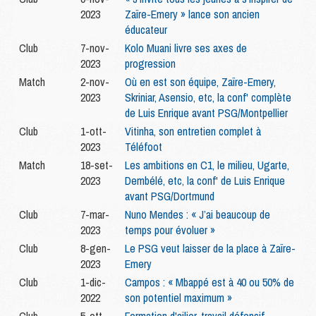
2023
Zaïre-Emery » lance son ancien
éducateur
Club
7-nov-
Kolo Muani livre ses axes de
2023
progression
Match
2-nov-
Où en est son équipe, Zaïre-Emery,
2023
Skriniar, Asensio, etc, la conf' complète
de Luis Enrique avant PSG/Montpellier
Club
1-ott-
Vitinha, son entretien complet à
2023
Téléfoot
Match
18-set-
Les ambitions en C1, le milieu, Ugarte,
2023
Dembélé, etc, la conf' de Luis Enrique
avant PSG/Dortmund
Club
7-mar-
Nuno Mendes : « J’ai beaucoup de
2023
temps pour évoluer »
Club
8-gen-
Le PSG veut laisser de la place à Zaïre-
2023
Emery
Club
1-dic-
Campos : « Mbappé est à 40 ou 50% de
2022
son potentiel maximum »