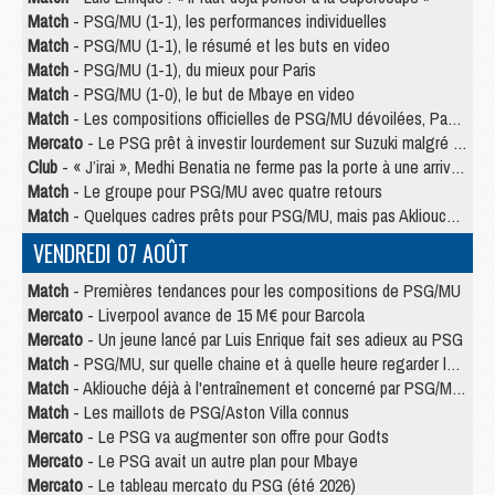
Match
- PSG/MU (1-1), les performances individuelles
Match
- PSG/MU (1-1), le résumé et les buts en video
Match
- PSG/MU (1-1), du mieux pour Paris
Match
- PSG/MU (1-0), le but de Mbaye en video
Match
- Les compositions officielles de PSG/MU dévoilées, Pacho titulaire
Mercato
- Le PSG prêt à investir lourdement sur Suzuki malgré Safonov et Chevalier
Club
- « J’irai », Medhi Benatia ne ferme pas la porte à une arrivée au PSG
Match
- Le groupe pour PSG/MU avec quatre retours
Match
- Quelques cadres prêts pour PSG/MU, mais pas Akliouche ?
VENDREDI 07 AOÛT
Match
- Premières tendances pour les compositions de PSG/MU
Mercato
- Liverpool avance de 15 M€ pour Barcola
Mercato
- Un jeune lancé par Luis Enrique fait ses adieux au PSG
Match
- PSG/MU, sur quelle chaine et à quelle heure regarder le match ?
Match
- Akliouche déjà à l'entraînement et concerné par PSG/MU ?
Match
- Les maillots de PSG/Aston Villa connus
Mercato
- Le PSG va augmenter son offre pour Godts
Mercato
- Le PSG avait un autre plan pour Mbaye
Mercato
- Le tableau mercato du PSG (été 2026)