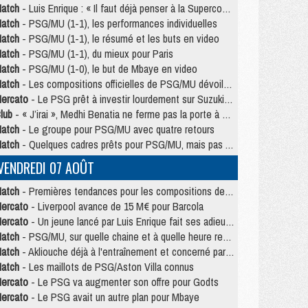
atch
- Luis Enrique : « Il faut déjà penser à la Supercoupe »
atch
- PSG/MU (1-1), les performances individuelles
atch
- PSG/MU (1-1), le résumé et les buts en video
atch
- PSG/MU (1-1), du mieux pour Paris
atch
- PSG/MU (1-0), le but de Mbaye en video
atch
- Les compositions officielles de PSG/MU dévoilées, Pacho titulaire
ercato
- Le PSG prêt à investir lourdement sur Suzuki malgré Safonov et Chevalier
lub
- « J’irai », Medhi Benatia ne ferme pas la porte à une arrivée au PSG
atch
- Le groupe pour PSG/MU avec quatre retours
atch
- Quelques cadres prêts pour PSG/MU, mais pas Akliouche ?
VENDREDI 07 AOÛT
atch
- Premières tendances pour les compositions de PSG/MU
ercato
- Liverpool avance de 15 M€ pour Barcola
ercato
- Un jeune lancé par Luis Enrique fait ses adieux au PSG
atch
- PSG/MU, sur quelle chaine et à quelle heure regarder le match ?
atch
- Akliouche déjà à l'entraînement et concerné par PSG/MU ?
atch
- Les maillots de PSG/Aston Villa connus
ercato
- Le PSG va augmenter son offre pour Godts
ercato
- Le PSG avait un autre plan pour Mbaye