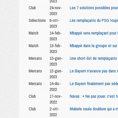
2023
Club
24-nov-
Les 7 solutions possibles pou
2023
Sélections
6-ott-
Les remplaçants du PSG toujo
2023
Match
14-feb-
Mbappé sera remplaçant pour
2023
Match
13-feb-
Mbappé dans le groupe et sur 
2023
Mercato
13-gen-
Une short-list de remplaçants
2023
Mercato
12-gen-
Le Bayern n'avance pas dans s
2023
Mercato
14-dic-
Le Bayern finalement pas sédu
2022
Club
17-nov-
Navas : « Ne pas jouer, c'est 
2022
Club
2-ott-
Mukiele seule doublure qui a 
2022