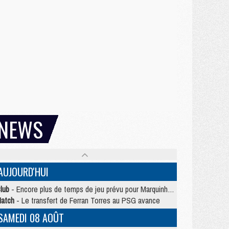
NEWS
AUJOURD'HUI
lub
- Encore plus de temps de jeu prévu pour Marquinhos et les Portugais en Supercoupe
atch
- Le transfert de Ferran Torres au PSG avance
SAMEDI 08 AOÛT