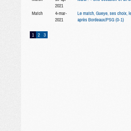
2021
Match
4-mar-
Le match, Gueye, ses choix, le
2021
après Bordeaux/PSG (0-1)
1
2
3