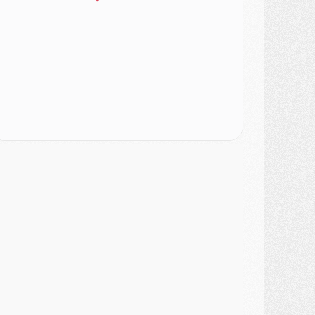
atch
- Un des nouveaux maillots pour Majorque/PSG
ercato
- Le PSG prépare une nouvelle offre pour Suzuki
ercato
- Le transfert de Ferran Torres au PSG réglé avant le 12 août ?
atch
- Le groupe pour Majorque/PSG avec 11 absents
ercato
- Le PSG officialise un quatrième prêt
ercato
- Liverpool ne veut pas que Barcola au PSG
atch
- Majorque/PSG, quelle compo pour le premier match de la saison 2026/27 ?
MARDI 04 AOÛT
urope
- Les chapeaux provisoires de la Ligue des champions 2026/27
odcast
- Podcast CulturePSG : Akliouche présenté par un fan de Monaco
lub
- Le PSG dévoile sa première collection d'entraînement pour 2026/2027
iscipline
- Un arbitre inattendu, mais porte-bonheur pour Lens/PSG
atch
- Majorque/PSG, sur quelle chaine et à quelle heure regarder le match ?
ercato
- Le plan du PSG pour Suzuki et Chevalier se précise
ercato
- L'Ajax refuse la première offre du PSG pour Godts
ercato
- Le PSG veut accélérer, Ferran Torres temporise
ercato
- Liverpool encore très loin du compte pour Barcola
LUNDI 03 AOÛT
atch
- Podcast CulturePSG : Mercato (Godts, Suzuki, Akliouche, Barcola, etc)