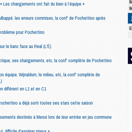
M
 « Les changements ont fait du bien à l’équipe »
M
bappé, les erreurs commises, la conf' de Pochettino après
E
problème pour Pochettino
M
C
r le banc face au Real (L'É)
M
M
actique, ses changements, etc, la conf' complète de Pochettino
M
M
M
 équipe, Wijnaldum, le milieu, etc, la conf' complète de
M
1)
M
n différent en L1 et en C1
ochettino a déjà sorti toutes ses stars cette saison
M
M
issements destinés à Messi lors de leur entrée en jeu commune
M
C
t, difficile d’espérer mieux »