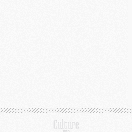
M
C
M
C
M
M
E
M
M
M
C
M
M
C
M
M