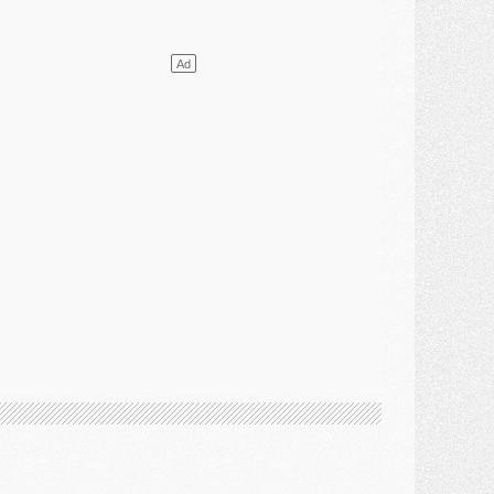
ercato
- L'Ajax attend bien plus de 45M pour Mika Godts
lub
- Quatre retours importants dans le groupe du PSG, et un plus discret
ercato
- Ayari file en Ligue 2
lub
- Le PSG s'associe avec un géant de la tech
ercato
- Vu d'Italie, le transfert de Suzuki au PSG est bien engagé
ercato
- Ferran Torres ne serait pas à vendre, mais...
urope
- Gros coup dur pour Aston Villa avant de croiser le PSG
DIMANCHE 02 AOÛT
ercato
- Le transfert de Kolo Muani à la Juventus est officiel
ercato
- [MAJ] Le PSG a fait une grosse offre à Parme pour Suzuki
ercato
- Le PSG a envoyé une première offre pour Mika Godts
lub
- Après Pacho, d'autres retours en vue
ercato
- Changement de dernière minute pour Kolo Muani
SAMEDI 01 AOÛT
ercato
- L'agent de Mika Godts confirme un accord avec le PSG
lub
- Quels numéros de maillot pour Akliouche et Digne au PSG ?
atch
- Un hommage prévu lors de Brest/PSG
ercato
- Le PSG et le Barça ont rendez-vous pour Ferran Torres