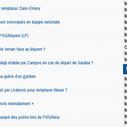
M
r remplacer Zaïre-Emery
M
M
urs convoqués en équipe nationale
M
M
M
 PSG/Bayern (LP)
M
C
le terrain face au Bayern ?
M
M
 déjà établie par Campos en cas de départ de Sarabia ?
a quête d'un gardien
M
M
it par Livakovic pour remplacer Neuer ?
M
M
triste mentalement »
M
M
M
marqué des points lors de PSG/Nice
M