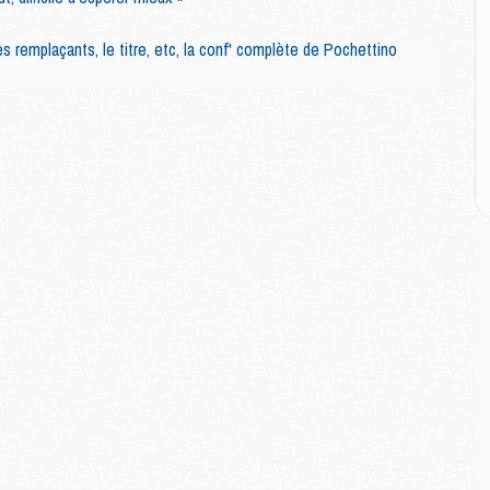
M
M
s remplaçants, le titre, etc, la conf' complète de Pochettino
M
M
M
M
M
E
P
C
D
M
M
M
M
M
M