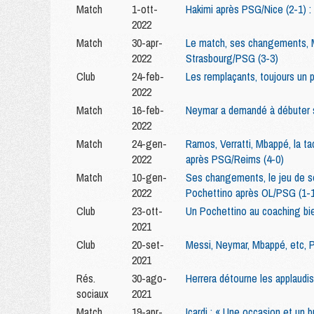
Match
1-ott-
Hakimi après PSG/Nice (2-1) :
2022
Match
30-apr-
Le match, ses changements, M
2022
Strasbourg/PSG (3-3)
Club
24-feb-
Les remplaçants, toujours un 
2022
Match
16-feb-
Neymar a demandé à débuter su
2022
Match
24-gen-
Ramos, Verratti, Mbappé, la t
2022
après PSG/Reims (4-0)
Match
10-gen-
Ses changements, le jeu de son
2022
Pochettino après OL/PSG (1-
Club
23-ott-
Un Pochettino au coaching bie
2021
Club
20-set-
Messi, Neymar, Mbappé, etc, P
2021
Rés.
30-ago-
Herrera détourne les applaud
sociaux
2021
Match
19-apr-
Icardi : « Une occasion et un bu