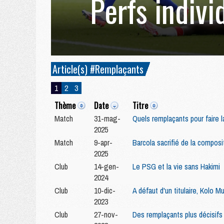
Perfs indivi
Article(s) #Remplaçants
1
2
3
Thème
Date
Titre
Match
31-mag-
Quels remplaçants pour faire l
2025
Match
9-apr-
Barcola sacrifié de la composi
2025
Club
14-gen-
Le PSG et la vie sans Hakimi
2024
Club
10-dic-
A défaut d'un titulaire, Kolo M
2023
Club
27-nov-
Des remplaçants plus décisifs 