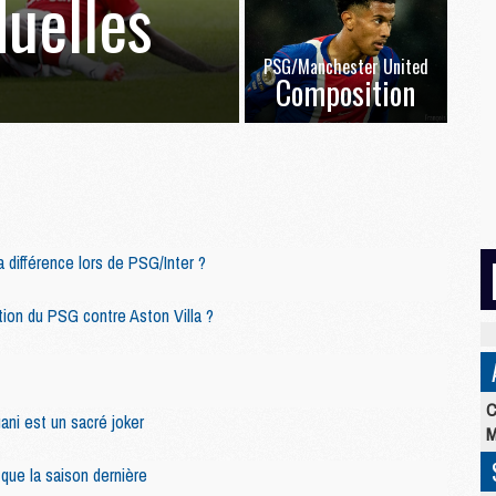
duelles
PSG/Manchester United
Composition
a différence lors de PSG/Inter ?
tion du PSG contre Aston Villa ?
C
uani est un sacré joker
M
que la saison dernière