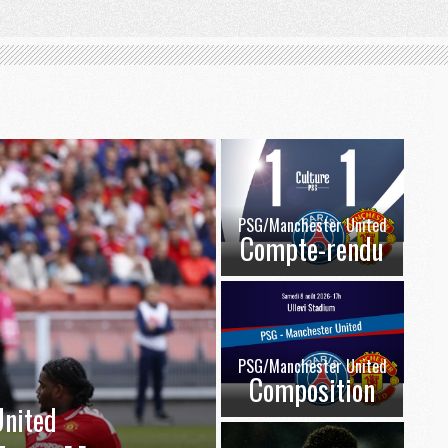
PSG/Manchester United
Compte-rendu
PSG/Manchester United
Composition
nited