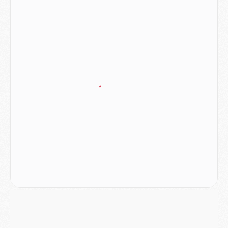
Europe
- Les chapeaux provisoires de la Ligue des champions 2026/27
Podcast
- Podcast CulturePSG : Akliouche présenté par un fan de Monaco
Club
- Le PSG dévoile sa première collection d'entraînement pour 2026/2027
Discipline
- Un arbitre inattendu, mais porte-bonheur pour Lens/PSG
Match
- Majorque/PSG, sur quelle chaine et à quelle heure regarder le match ?
Mercato
- Le plan du PSG pour Suzuki et Chevalier se précise
Mercato
- L'Ajax refuse la première offre du PSG pour Godts
Mercato
- Le PSG veut accélérer, Ferran Torres temporise
Mercato
- Liverpool encore très loin du compte pour Barcola
LUNDI 03 AOÛT
Match
- Podcast CulturePSG : Mercato (Godts, Suzuki, Akliouche, Barcola, etc)
Mercato
- L'Ajax attend bien plus de 45M pour Mika Godts
Club
- Quatre retours importants dans le groupe du PSG, et un plus discret
Mercato
- Ayari file en Ligue 2
Club
- Le PSG s'associe avec un géant de la tech
Mercato
- Vu d'Italie, le transfert de Suzuki au PSG est bien engagé
Mercato
- Ferran Torres ne serait pas à vendre, mais...
Europe
- Gros coup dur pour Aston Villa avant de croiser le PSG
DIMANCHE 02 AOÛT