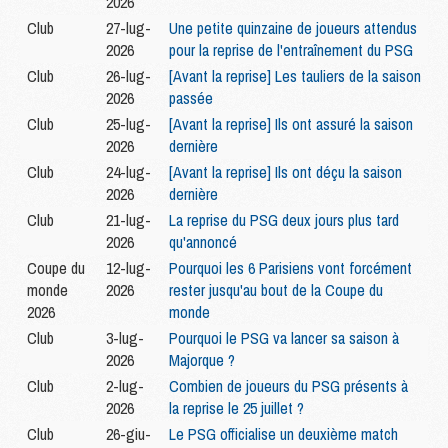
2026
Club
27-lug-
Une petite quinzaine de joueurs attendus
2026
pour la reprise de l'entraînement du PSG
Club
26-lug-
[Avant la reprise] Les tauliers de la saison
2026
passée
Club
25-lug-
[Avant la reprise] Ils ont assuré la saison
2026
dernière
Club
24-lug-
[Avant la reprise] Ils ont déçu la saison
2026
dernière
Club
21-lug-
La reprise du PSG deux jours plus tard
2026
qu'annoncé
Coupe du
12-lug-
Pourquoi les 6 Parisiens vont forcément
monde
2026
rester jusqu'au bout de la Coupe du
2026
monde
Club
3-lug-
Pourquoi le PSG va lancer sa saison à
2026
Majorque ?
Club
2-lug-
Combien de joueurs du PSG présents à
2026
la reprise le 25 juillet ?
Club
26-giu-
Le PSG officialise un deuxième match