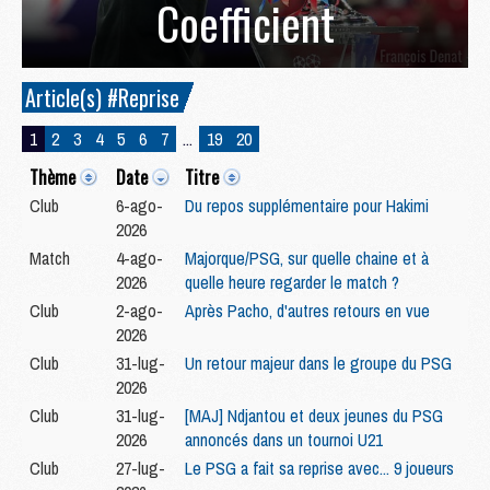
Coefficient
Article(s) #Reprise
1
2
3
4
5
6
7
...
19
20
Thème
Date
Titre
Club
6-ago-
Du repos supplémentaire pour Hakimi
2026
Match
4-ago-
Majorque/PSG, sur quelle chaine et à
2026
quelle heure regarder le match ?
Club
2-ago-
Après Pacho, d'autres retours en vue
2026
Club
31-lug-
Un retour majeur dans le groupe du PSG
2026
Club
31-lug-
[MAJ] Ndjantou et deux jeunes du PSG
2026
annoncés dans un tournoi U21
Club
27-lug-
Le PSG a fait sa reprise avec... 9 joueurs