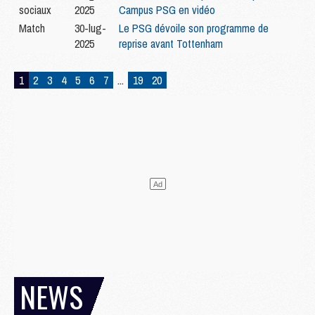
sociaux
2025
Campus PSG en vidéo
Match
30-lug-
Le PSG dévoile son programme de
2025
reprise avant Tottenham
1
2
3
4
5
6
7
...
19
20
NEWS