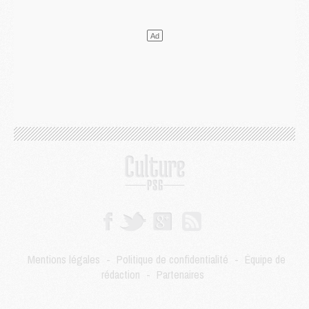
Mercato
- Le transfert de Kolo Muani à la Juventus est officiel
Mercato
- [MAJ] Le PSG a fait une grosse offre à Parme pour Suzuki
Mercato
- Le PSG a envoyé une première offre pour Mika Godts
Club
- Après Pacho, d'autres retours en vue
Mercato
- Changement de dernière minute pour Kolo Muani
SAMEDI 01 AOÛT
Mercato
- L'agent de Mika Godts confirme un accord avec le PSG
Club
- Quels numéros de maillot pour Akliouche et Digne au PSG ?
Match
- Un hommage prévu lors de Brest/PSG
Mercato
- Le PSG et le Barça ont rendez-vous pour Ferran Torres
Mercato
- Guéla Doué dans les listes du PSG
Mercato
- Le transfert de Mika Godts au PSG en bonne voie
VENDREDI 31 JUILLET
Match
- Un diffuseur annoncé pour les deux premiers matchs amicaux du PSG
Mentions légales
-
Politique de confidentialité
-
Équipe de
Mercato
- Le transfert d'Akliouche au PSG bouclé, le montant se précise
rédaction
-
Partenaires
Club
- Un retour majeur dans le groupe du PSG
Club
- [MAJ] Ndjantou et deux jeunes du PSG annoncés dans un tournoi U21