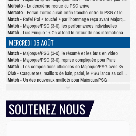
Mercato
- La deuxième recrue du PSG arrive
Mercato
- Ferran Torres aurait enfin tranché entre le PSG et le Barça
Match
- Rafel Pol « touché » par l'hommage reçu avant Majorque/PSG
Match
- Majorque/PSG (3-0), les performances individuelles
Match
- Luis Enrique : « On attend le retour de nos internationaux »
MERCREDI 05 AOÛT
Match
- Majorque/PSG (3-0), le résumé et les buts en video
Match
- Majorque/PSG (3-0), reprise compliquée pour Paris
Match
- Les compositions officielles de Majorque/PSG avec Kvara et de nombreux jeunes
Club
- Casquettes, maillots de bain, padel, le PSG lance sa collection été
Match
- Un des nouveaux maillots pour Majorque/PSG
Mercato
- Le PSG prépare une nouvelle offre pour Suzuki
Mercato
- Le transfert de Ferran Torres au PSG réglé avant le 12 août ?
Match
- Le groupe pour Majorque/PSG avec 11 absents
SOUTENEZ NOUS
Mercato
- Le PSG officialise un quatrième prêt
Mercato
- Liverpool ne veut pas que Barcola au PSG
Match
- Majorque/PSG, quelle compo pour le premier match de la saison 2026/27 ?
MARDI 04 AOÛT