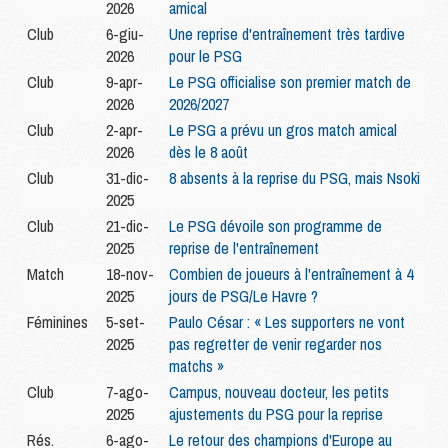
2026
amical
Club
6-giu-
Une reprise d'entraînement très tardive
2026
pour le PSG
Club
9-apr-
Le PSG officialise son premier match de
2026
2026/2027
Club
2-apr-
Le PSG a prévu un gros match amical
2026
dès le 8 août
Club
31-dic-
8 absents à la reprise du PSG, mais Nsoki
2025
Club
21-dic-
Le PSG dévoile son programme de
2025
reprise de l'entraînement
Match
18-nov-
Combien de joueurs à l'entraînement à 4
2025
jours de PSG/Le Havre ?
Féminines
5-set-
Paulo César : « Les supporters ne vont
2025
pas regretter de venir regarder nos
matchs »
Club
7-ago-
Campus, nouveau docteur, les petits
2025
ajustements du PSG pour la reprise
Rés.
6-ago-
Le retour des champions d'Europe au