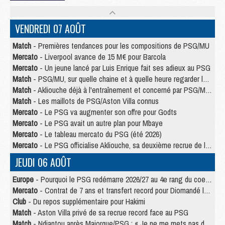
VENDREDI 07 AOÛT
Match
- Premières tendances pour les compositions de PSG/MU
Mercato
- Liverpool avance de 15 M€ pour Barcola
Mercato
- Un jeune lancé par Luis Enrique fait ses adieux au PSG
Match
- PSG/MU, sur quelle chaine et à quelle heure regarder le match ?
Match
- Akliouche déjà à l'entraînement et concerné par PSG/MU ?
Match
- Les maillots de PSG/Aston Villa connus
Mercato
- Le PSG va augmenter son offre pour Godts
Mercato
- Le PSG avait un autre plan pour Mbaye
Mercato
- Le tableau mercato du PSG (été 2026)
Mercato
- Le PSG officialise Akliouche, sa deuxième recrue de l’été
JEUDI 06 AOÛT
Europe
- Pourquoi le PSG redémarre 2026/27 au 4e rang du coefficient UEFA
Mercato
- Contrat de 7 ans et transfert record pour Diomandé loin du PSG
Club
- Du repos supplémentaire pour Hakimi
Match
- Aston Villa privé de sa recrue record face au PSG
Match
- Ndjantou après Majorque/PSG : « Je ne me mets pas de plafond »