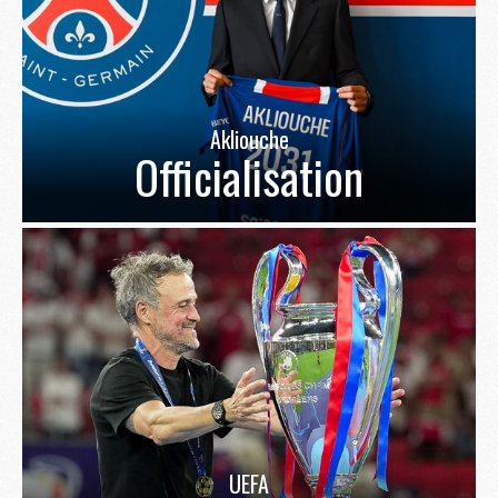
Akliouche
Officialisation
UEFA