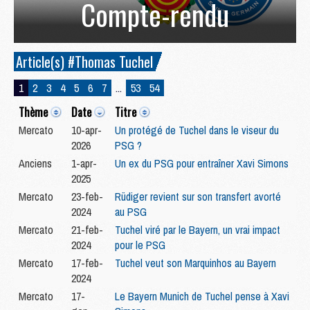
Compte-rendu
Article(s) #Thomas Tuchel
1
2
3
4
5
6
7
...
53
54
Thème
Date
Titre
Mercato
10-apr-
Un protégé de Tuchel dans le viseur du
2026
PSG ?
Anciens
1-apr-
Un ex du PSG pour entraîner Xavi Simons
2025
Mercato
23-feb-
Rüdiger revient sur son transfert avorté
2024
au PSG
Mercato
21-feb-
Tuchel viré par le Bayern, un vrai impact
2024
pour le PSG
Mercato
17-feb-
Tuchel veut son Marquinhos au Bayern
2024
Mercato
17-
Le Bayern Munich de Tuchel pense à Xavi