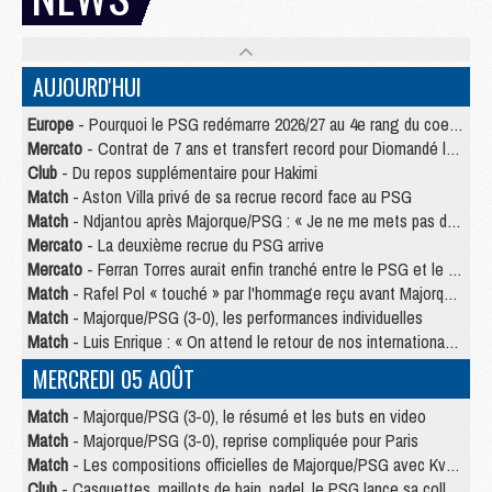
AUJOURD'HUI
Europe
- Pourquoi le PSG redémarre 2026/27 au 4e rang du coefficient UEFA
Mercato
- Contrat de 7 ans et transfert record pour Diomandé loin du PSG
Club
- Du repos supplémentaire pour Hakimi
Match
- Aston Villa privé de sa recrue record face au PSG
Match
- Ndjantou après Majorque/PSG : « Je ne me mets pas de plafond »
Mercato
- La deuxième recrue du PSG arrive
Mercato
- Ferran Torres aurait enfin tranché entre le PSG et le Barça
Match
- Rafel Pol « touché » par l'hommage reçu avant Majorque/PSG
Match
- Majorque/PSG (3-0), les performances individuelles
Match
- Luis Enrique : « On attend le retour de nos internationaux »
MERCREDI 05 AOÛT
Match
- Majorque/PSG (3-0), le résumé et les buts en video
Match
- Majorque/PSG (3-0), reprise compliquée pour Paris
Match
- Les compositions officielles de Majorque/PSG avec Kvara et de nombreux jeunes
Club
- Casquettes, maillots de bain, padel, le PSG lance sa collection été