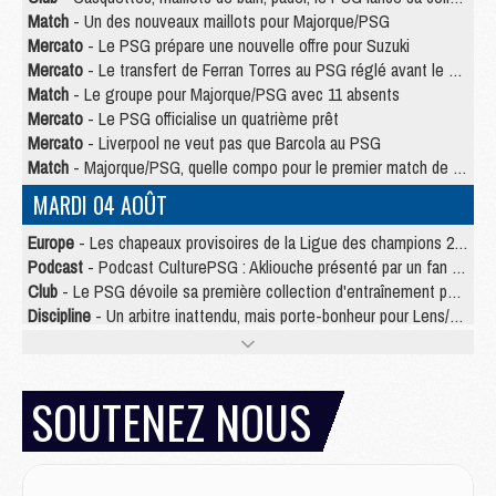
Match
- Un des nouveaux maillots pour Majorque/PSG
Mercato
- Le PSG prépare une nouvelle offre pour Suzuki
Mercato
- Le transfert de Ferran Torres au PSG réglé avant le 12 août ?
Match
- Le groupe pour Majorque/PSG avec 11 absents
Mercato
- Le PSG officialise un quatrième prêt
Mercato
- Liverpool ne veut pas que Barcola au PSG
Match
- Majorque/PSG, quelle compo pour le premier match de la saison 2026/27 ?
MARDI 04 AOÛT
Europe
- Les chapeaux provisoires de la Ligue des champions 2026/27
Podcast
- Podcast CulturePSG : Akliouche présenté par un fan de Monaco
Club
- Le PSG dévoile sa première collection d'entraînement pour 2026/2027
Discipline
- Un arbitre inattendu, mais porte-bonheur pour Lens/PSG
Match
- Majorque/PSG, sur quelle chaine et à quelle heure regarder le match ?
Mercato
- Le plan du PSG pour Suzuki et Chevalier se précise
Mercato
- Le tableau mercato du PSG (été 2026)
SOUTENEZ NOUS
Mercato
- L'Ajax refuse la première offre du PSG pour Godts
Mercato
- Le PSG veut accélérer, Ferran Torres temporise
Mercato
- Liverpool encore très loin du compte pour Barcola