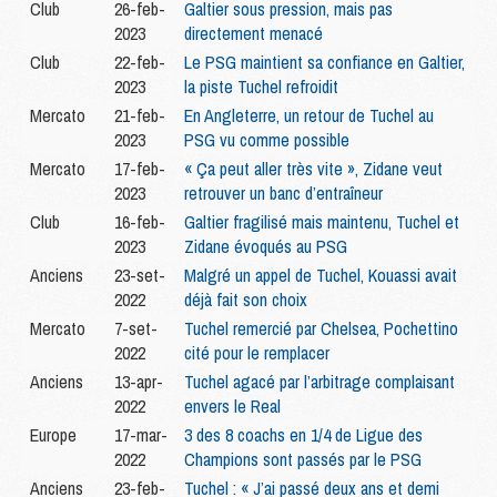
Club
26-feb-
Galtier sous pression, mais pas
2023
directement menacé
Club
22-feb-
Le PSG maintient sa confiance en Galtier,
2023
la piste Tuchel refroidit
Mercato
21-feb-
En Angleterre, un retour de Tuchel au
2023
PSG vu comme possible
Mercato
17-feb-
« Ça peut aller très vite », Zidane veut
2023
retrouver un banc d’entraîneur
Club
16-feb-
Galtier fragilisé mais maintenu, Tuchel et
2023
Zidane évoqués au PSG
Anciens
23-set-
Malgré un appel de Tuchel, Kouassi avait
2022
déjà fait son choix
Mercato
7-set-
Tuchel remercié par Chelsea, Pochettino
2022
cité pour le remplacer
Anciens
13-apr-
Tuchel agacé par l’arbitrage complaisant
2022
envers le Real
Europe
17-mar-
3 des 8 coachs en 1/4 de Ligue des
2022
Champions sont passés par le PSG
Anciens
23-feb-
Tuchel : « J’ai passé deux ans et demi