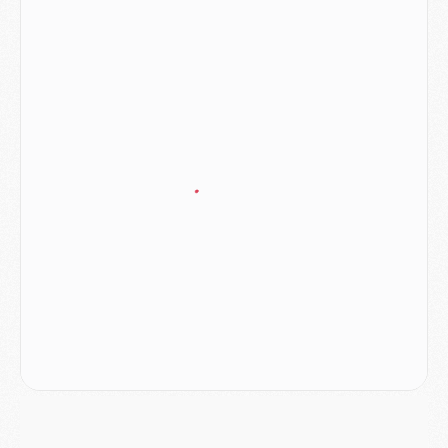
LUNDI 03 AOÛT
Match
- Podcast CulturePSG : Mercato (Godts, Suzuki, Akliouche, Barcola, etc)
Mercato
- L'Ajax attend bien plus de 45M pour Mika Godts
Club
- Quatre retours importants dans le groupe du PSG, et un plus discret
Mercato
- Ayari file en Ligue 2
Club
- Le PSG s'associe avec un géant de la tech
Mercato
- Vu d'Italie, le transfert de Suzuki au PSG est bien engagé
Mercato
- Ferran Torres ne serait pas à vendre, mais...
Europe
- Gros coup dur pour Aston Villa avant de croiser le PSG
DIMANCHE 02 AOÛT
Mercato
- Le transfert de Kolo Muani à la Juventus est officiel
Mercato
- [MAJ] Le PSG a fait une grosse offre à Parme pour Suzuki
Mercato
- Le PSG a envoyé une première offre pour Mika Godts
Club
- Après Pacho, d'autres retours en vue
Mercato
- Changement de dernière minute pour Kolo Muani
SAMEDI 01 AOÛT
Mercato
- L'agent de Mika Godts confirme un accord avec le PSG
Club
- Quels numéros de maillot pour Akliouche et Digne au PSG ?