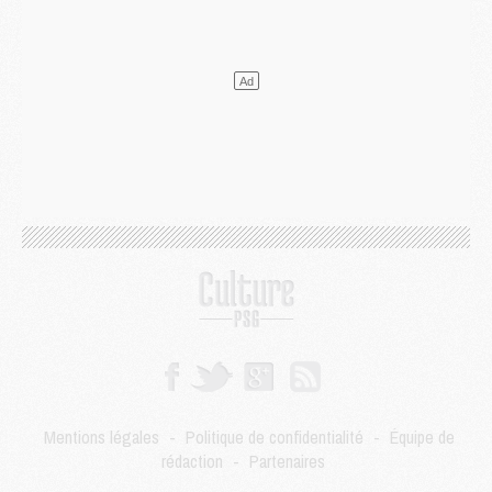
Match
- Un hommage prévu lors de Brest/PSG
Mercato
- Le PSG et le Barça ont rendez-vous pour Ferran Torres
Mercato
- Guéla Doué dans les listes du PSG
Mercato
- Le transfert de Mika Godts au PSG en bonne voie
VENDREDI 31 JUILLET
Match
- Un diffuseur annoncé pour les deux premiers matchs amicaux du PSG
Mercato
- Le transfert d'Akliouche au PSG bouclé, le montant se précise
Club
- Un retour majeur dans le groupe du PSG
Club
- [MAJ] Ndjantou et deux jeunes du PSG annoncés dans un tournoi U21
Mercato
- L'étonnante piste Suzuki confirmée et onéreuse
JEUDI 30 JUILLET
Sélections
- Ancelotti fait le ménage au Brésil mais veut garder Marquinhos
Mercato
- Le statu quo du milieu du PSG se précise
Club
- Le PSG plutôt que la FIFA pour Al-Khelaïfi, poussé par l'UEFA ?
Mercato
- Le PSG presserait Ferran Torres de se décider, deux pistes de secours
Club
- Déguisements, shopping, double scouting, Luis Campos dévoile ses méthodes
Mentions légales
-
Politique de confidentialité
-
Équipe de
Mercato
- Kroupi retiré du mercato
rédaction
-
Partenaires
Mercato
- Enfin une avancée dans le transfert d'Akliouche