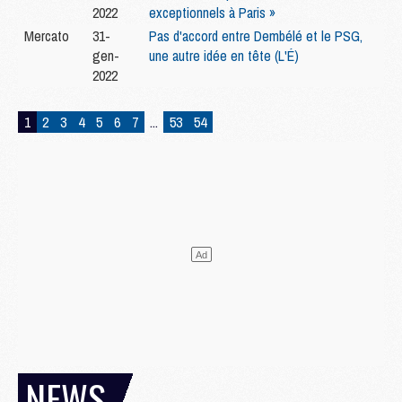
2022
exceptionnels à Paris »
Mercato
31-
Pas d'accord entre Dembélé et le PSG,
gen-
une autre idée en tête (L'É)
2022
1
2
3
4
5
6
7
...
53
54
NEWS