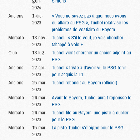
gen-
Simons
2024
Anciens
1-dic-
« Vous ne savez pas à quoi nous avons
2023
eu affaire au PSG », Tuchel relativise les
problèmes de vestiaire du Bayern
Mercato
13-nov-
Tuchel : « S'il le veut, je vais chercher
2023
Mbappé à vélo »
Club
18-lug-
Tuchel vient chercher un ancien adjoint au
2023
PSG
Anciens
22-apr-
Tuchel « triste » d’avoir vu le PSG tenir
2023
pour acquis la L1
Anciens
25-mar-
Tuchel rebondit au Bayern (officiel)
2023
Mercato
24-mar-
Avant le Bayern, Tuchel aurait repoussé le
2023
PSG
Mercato
24-mar-
Tuchel file au Bayern, une piste à oublier
2023
pour le PSG
Mercato
15-mar-
La piste Tuchel s’éloigne pour le PSG
2023