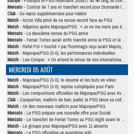
Europe
- Pourquoi le PSG redémarre 2026/27 au 4e rang du coefficient UEFA
Mercato
- Contrat de 7 ans et transfert record pour Diomandé loin du PSG
Club
- Du repos supplémentaire pour Hakimi
Match
- Aston Villa privé de sa recrue record face au PSG
Match
- Ndjantou après Majorque/PSG : « Je ne me mets pas de plafond »
Mercato
- La deuxième recrue du PSG arrive
Mercato
- Ferran Torres aurait enfin tranché entre le PSG et le Barça
Match
- Rafel Pol « touché » par l'hommage reçu avant Majorque/PSG
Match
- Majorque/PSG (3-0), les performances individuelles
Match
- Luis Enrique : « On attend le retour de nos internationaux »
MERCREDI 05 AOÛT
Match
- Majorque/PSG (3-0), le résumé et les buts en video
Match
- Majorque/PSG (3-0), reprise compliquée pour Paris
Match
- Les compositions officielles de Majorque/PSG avec Kvara et de nombreux jeunes
Club
- Casquettes, maillots de bain, padel, le PSG lance sa collection été
Match
- Un des nouveaux maillots pour Majorque/PSG
Mercato
- Le PSG prépare une nouvelle offre pour Suzuki
Mercato
- Le transfert de Ferran Torres au PSG réglé avant le 12 août ?
Match
- Le groupe pour Majorque/PSG avec 11 absents
Mercato
- Le PSG officialise un quatrième prêt