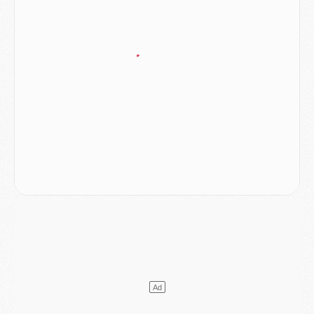
Club
- Le PSG s'associe avec un géant de la tech
Mercato
- Vu d'Italie, le transfert de Suzuki au PSG est bien engagé
Mercato
- Ferran Torres ne serait pas à vendre, mais...
Europe
- Gros coup dur pour Aston Villa avant de croiser le PSG
DIMANCHE 02 AOÛT
Mercato
- Le transfert de Kolo Muani à la Juventus est officiel
Mercato
- [MAJ] Le PSG a fait une grosse offre à Parme pour Suzuki
Mercato
- Le PSG a envoyé une première offre pour Mika Godts
Club
- Après Pacho, d'autres retours en vue
Mercato
- Changement de dernière minute pour Kolo Muani
SAMEDI 01 AOÛT
Mercato
- L'agent de Mika Godts confirme un accord avec le PSG
Club
- Quels numéros de maillot pour Akliouche et Digne au PSG ?
Match
- Un hommage prévu lors de Brest/PSG
Mercato
- Le PSG et le Barça ont rendez-vous pour Ferran Torres
Mercato
- Guéla Doué dans les listes du PSG
Mercato
- Le transfert de Mika Godts au PSG en bonne voie
VENDREDI 31 JUILLET