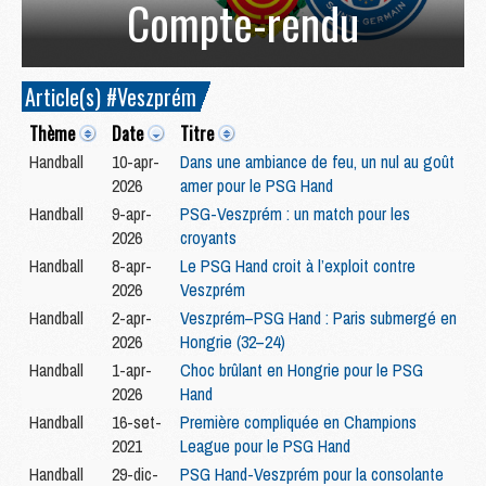
Compte-rendu
Article(s) #Veszprém
Thème
Date
Titre
Handball
10-apr-
Dans une ambiance de feu, un nul au goût
2026
amer pour le PSG Hand
Handball
9-apr-
PSG-Veszprém : un match pour les
2026
croyants
Handball
8-apr-
Le PSG Hand croit à l’exploit contre
2026
Veszprém
Handball
2-apr-
Veszprém–PSG Hand : Paris submergé en
2026
Hongrie (32–24)
Handball
1-apr-
Choc brûlant en Hongrie pour le PSG
2026
Hand
Handball
16-set-
Première compliquée en Champions
2021
League pour le PSG Hand
Handball
29-dic-
PSG Hand-Veszprém pour la consolante