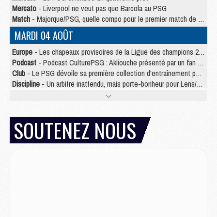
Mercato
- Liverpool ne veut pas que Barcola au PSG
Match
- Majorque/PSG, quelle compo pour le premier match de la saison 2026/27 ?
MARDI 04 AOÛT
Europe
- Les chapeaux provisoires de la Ligue des champions 2026/27
Podcast
- Podcast CulturePSG : Akliouche présenté par un fan de Monaco
Club
- Le PSG dévoile sa première collection d'entraînement pour 2026/2027
Discipline
- Un arbitre inattendu, mais porte-bonheur pour Lens/PSG
Match
- Majorque/PSG, sur quelle chaine et à quelle heure regarder le match ?
Mercato
- Le plan du PSG pour Suzuki et Chevalier se précise
Mercato
- Le tableau mercato du PSG (été 2026)
SOUTENEZ NOUS
Mercato
- L'Ajax refuse la première offre du PSG pour Godts
Mercato
- Le PSG veut accélérer, Ferran Torres temporise
Mercato
- Liverpool encore très loin du compte pour Barcola
LUNDI 03 AOÛT
Match
- Podcast CulturePSG : Mercato (Godts, Suzuki, Akliouche, Barcola, etc)
Mercato
- L'Ajax attend bien plus de 45M pour Mika Godts
Club
- Quatre retours importants dans le groupe du PSG, et un plus discret
Mercato
- Ayari file en Ligue 2