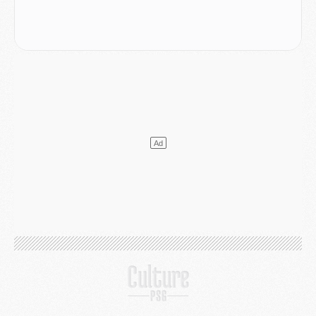
Mercato
- Le transfert de Kolo Muani à la Juventus est officiel
Mercato
- [MAJ] Le PSG a fait une grosse offre à Parme pour Suzuki
Mercato
- Le PSG a envoyé une première offre pour Mika Godts
Club
- Après Pacho, d'autres retours en vue
Mercato
- Changement de dernière minute pour Kolo Muani
SAMEDI 01 AOÛT
Mercato
- L'agent de Mika Godts confirme un accord avec le PSG
Club
- Quels numéros de maillot pour Akliouche et Digne au PSG ?
Match
- Un hommage prévu lors de Brest/PSG
Mercato
- Le PSG et le Barça ont rendez-vous pour Ferran Torres
Mercato
- Guéla Doué dans les listes du PSG
Mercato
- Le transfert de Mika Godts au PSG en bonne voie
VENDREDI 31 JUILLET
Match
- Un diffuseur annoncé pour les deux premiers matchs amicaux du PSG
Mercato
- Le transfert d'Akliouche au PSG bouclé, le montant se précise
Club
- Un retour majeur dans le groupe du PSG
Club
- [MAJ] Ndjantou et deux jeunes du PSG annoncés dans un tournoi U21
Mercato
- L'étonnante piste Suzuki confirmée et onéreuse