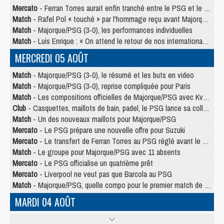
Mercato
- Ferran Torres aurait enfin tranché entre le PSG et le Barça
Match
- Rafel Pol « touché » par l'hommage reçu avant Majorque/PSG
Match
- Majorque/PSG (3-0), les performances individuelles
Match
- Luis Enrique : « On attend le retour de nos internationaux »
MERCREDI 05 AOÛT
Match
- Majorque/PSG (3-0), le résumé et les buts en video
Match
- Majorque/PSG (3-0), reprise compliquée pour Paris
Match
- Les compositions officielles de Majorque/PSG avec Kvara et de nombreux jeunes
Club
- Casquettes, maillots de bain, padel, le PSG lance sa collection été
Match
- Un des nouveaux maillots pour Majorque/PSG
Mercato
- Le PSG prépare une nouvelle offre pour Suzuki
Mercato
- Le transfert de Ferran Torres au PSG réglé avant le 12 août ?
Match
- Le groupe pour Majorque/PSG avec 11 absents
Mercato
- Le PSG officialise un quatrième prêt
Mercato
- Liverpool ne veut pas que Barcola au PSG
Match
- Majorque/PSG, quelle compo pour le premier match de la saison 2026/27 ?
MARDI 04 AOÛT
Europe
- Les chapeaux provisoires de la Ligue des champions 2026/27