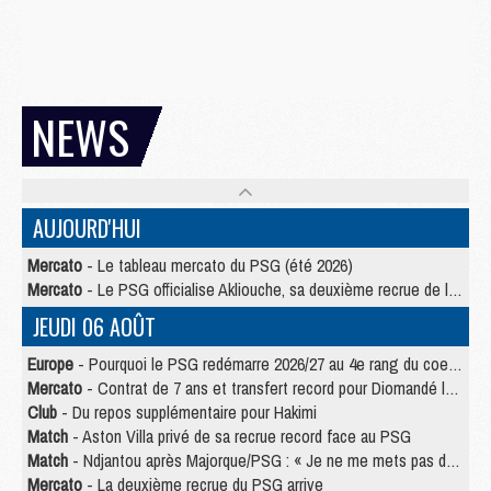
NEWS
AUJOURD'HUI
Mercato
- Le tableau mercato du PSG (été 2026)
Mercato
- Le PSG officialise Akliouche, sa deuxième recrue de l’été
JEUDI 06 AOÛT
Europe
- Pourquoi le PSG redémarre 2026/27 au 4e rang du coefficient UEFA
Mercato
- Contrat de 7 ans et transfert record pour Diomandé loin du PSG
Club
- Du repos supplémentaire pour Hakimi
Match
- Aston Villa privé de sa recrue record face au PSG
Match
- Ndjantou après Majorque/PSG : « Je ne me mets pas de plafond »
Mercato
- La deuxième recrue du PSG arrive