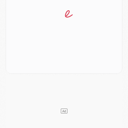
Mercato
- Le plan du PSG pour Suzuki et Chevalier se précise
Mercato
- L'Ajax refuse la première offre du PSG pour Godts
Mercato
- Le PSG veut accélérer, Ferran Torres temporise
Mercato
- Liverpool encore très loin du compte pour Barcola
LUNDI 03 AOÛT
Match
- Podcast CulturePSG : Mercato (Godts, Suzuki, Akliouche, Barcola, etc)
Mercato
- L'Ajax attend bien plus de 45M pour Mika Godts
Club
- Quatre retours importants dans le groupe du PSG, et un plus discret
Mercato
- Ayari file en Ligue 2
Club
- Le PSG s'associe avec un géant de la tech
Mercato
- Vu d'Italie, le transfert de Suzuki au PSG est bien engagé
Mercato
- Ferran Torres ne serait pas à vendre, mais...
Europe
- Gros coup dur pour Aston Villa avant de croiser le PSG
DIMANCHE 02 AOÛT
Mercato
- Le transfert de Kolo Muani à la Juventus est officiel
Mercato
- [MAJ] Le PSG a fait une grosse offre à Parme pour Suzuki
Mercato
- Le PSG a envoyé une première offre pour Mika Godts
Club
- Après Pacho, d'autres retours en vue