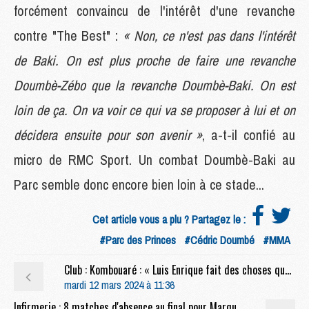
forcément convaincu de l'intérêt d'une revanche
contre "The Best" :
« Non, ce n'est pas dans l'intérêt
de Baki. On est plus proche de faire une revanche
Doumbè-Zébo que la revanche Doumbè-Baki. On est
loin de ça. On va voir ce qui va se proposer à lui et on
décidera ensuite pour son avenir »
, a-t-il confié au
micro de RMC Sport. Un combat Doumbè-Baki au
Parc semble donc encore bien loin à ce stade...
Cet article vous a plu ? Partagez le :
#Parc des Princes
#Cédric Doumbé
#MMA
Club : Kombouaré : « Luis Enrique fait des choses que peu d'entraîneurs font »
mardi 12 mars 2024 à 11:36
Infirmerie : 8 matches d'absence au final pour Marquinhos ?