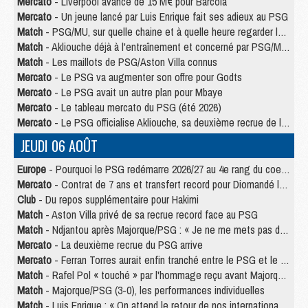
Mercato
- Liverpool avance de 15 M€ pour Barcola
Mercato
- Un jeune lancé par Luis Enrique fait ses adieux au PSG
Match
- PSG/MU, sur quelle chaine et à quelle heure regarder le match ?
Match
- Akliouche déjà à l'entraînement et concerné par PSG/MU ?
Match
- Les maillots de PSG/Aston Villa connus
Mercato
- Le PSG va augmenter son offre pour Godts
Mercato
- Le PSG avait un autre plan pour Mbaye
Mercato
- Le tableau mercato du PSG (été 2026)
Mercato
- Le PSG officialise Akliouche, sa deuxième recrue de l’été
JEUDI 06 AOÛT
Europe
- Pourquoi le PSG redémarre 2026/27 au 4e rang du coefficient UEFA
Mercato
- Contrat de 7 ans et transfert record pour Diomandé loin du PSG
Club
- Du repos supplémentaire pour Hakimi
Match
- Aston Villa privé de sa recrue record face au PSG
Match
- Ndjantou après Majorque/PSG : « Je ne me mets pas de plafond »
Mercato
- La deuxième recrue du PSG arrive
Mercato
- Ferran Torres aurait enfin tranché entre le PSG et le Barça
Match
- Rafel Pol « touché » par l'hommage reçu avant Majorque/PSG
Match
- Majorque/PSG (3-0), les performances individuelles
Match
- Luis Enrique : « On attend le retour de nos internationaux »