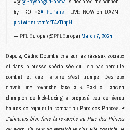
=@
@BaysangurHanma
is declared the winner
by TKO! =3
#PFLParis
| LIVE NOW on DAZN
pic.twitter.com/cfT4vTiopH
— PFL Europe (@PFLEurope)
March 7, 2024
Depuis, Cédric Doumbè crie sur les réseaux sociaux
et dans la presse spécialisée qu'il n'a pas perdu le
combat et que l'arbitre s'est trompé. Désireux
d'avoir une revanche face à « Baki », l'ancien
champion de kick-boxing a proposé ces dernières
heures de rejouer le combat au Parc des Princes.
«
J’aimerais bien faire la revanche au Parc des Princes
ou alors, s’il veut un rematch le plus vite possible, je