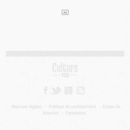
Mercato
- Le transfert de Kolo Muani à la Juventus est officiel
Mercato
- [MAJ] Le PSG a fait une grosse offre à Parme pour Suzuki
Mercato
- Le PSG a envoyé une première offre pour Mika Godts
Club
- Après Pacho, d'autres retours en vue
Mercato
- Changement de dernière minute pour Kolo Muani
SAMEDI 01 AOÛT
Mercato
- L'agent de Mika Godts confirme un accord avec le PSG
Club
- Quels numéros de maillot pour Akliouche et Digne au PSG ?
Match
- Un hommage prévu lors de Brest/PSG
Mercato
- Le PSG et le Barça ont rendez-vous pour Ferran Torres
Mercato
- Guéla Doué dans les listes du PSG
Mercato
- Le transfert de Mika Godts au PSG en bonne voie
VENDREDI 31 JUILLET
Match
- Un diffuseur annoncé pour les deux premiers matchs amicaux du PSG
Mentions légales
-
Politique de confidentialité
-
Équipe de
Mercato
- Le transfert d'Akliouche au PSG bouclé, le montant se précise
rédaction
-
Partenaires
Club
- Un retour majeur dans le groupe du PSG
Club
- [MAJ] Ndjantou et deux jeunes du PSG annoncés dans un tournoi U21
Mercato
- L'étonnante piste Suzuki confirmée et onéreuse