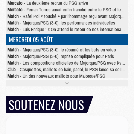
Mercato
- La deuxième recrue du PSG arrive
Mercato
- Ferran Torres aurait enfin tranché entre le PSG et le Barça
Match
- Rafel Pol « touché » par l'hommage reçu avant Majorque/PSG
Match
- Majorque/PSG (3-0), les performances individuelles
Match
- Luis Enrique : « On attend le retour de nos internationaux »
MERCREDI 05 AOÛT
Match
- Majorque/PSG (3-0), le résumé et les buts en video
Match
- Majorque/PSG (3-0), reprise compliquée pour Paris
Match
- Les compositions officielles de Majorque/PSG avec Kvara et de nombreux jeunes
Club
- Casquettes, maillots de bain, padel, le PSG lance sa collection été
Match
- Un des nouveaux maillots pour Majorque/PSG
Mercato
- Le PSG prépare une nouvelle offre pour Suzuki
Mercato
- Le transfert de Ferran Torres au PSG réglé avant le 12 août ?
Match
- Le groupe pour Majorque/PSG avec 11 absents
SOUTENEZ NOUS
Mercato
- Le PSG officialise un quatrième prêt
Mercato
- Liverpool ne veut pas que Barcola au PSG
Match
- Majorque/PSG, quelle compo pour le premier match de la saison 2026/27 ?
MARDI 04 AOÛT