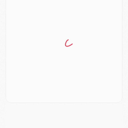
Europe
- Les chapeaux provisoires de la Ligue des champions 2026/27
Podcast
- Podcast CulturePSG : Akliouche présenté par un fan de Monaco
Club
- Le PSG dévoile sa première collection d'entraînement pour 2026/2027
Discipline
- Un arbitre inattendu, mais porte-bonheur pour Lens/PSG
Match
- Majorque/PSG, sur quelle chaine et à quelle heure regarder le match ?
Mercato
- Le plan du PSG pour Suzuki et Chevalier se précise
Mercato
- L'Ajax refuse la première offre du PSG pour Godts
Mercato
- Le PSG veut accélérer, Ferran Torres temporise
Mercato
- Liverpool encore très loin du compte pour Barcola
LUNDI 03 AOÛT
Match
- Podcast CulturePSG : Mercato (Godts, Suzuki, Akliouche, Barcola, etc)
Mercato
- L'Ajax attend bien plus de 45M pour Mika Godts
Club
- Quatre retours importants dans le groupe du PSG, et un plus discret
Mercato
- Ayari file en Ligue 2
Club
- Le PSG s'associe avec un géant de la tech
Mercato
- Vu d'Italie, le transfert de Suzuki au PSG est bien engagé
Mercato
- Ferran Torres ne serait pas à vendre, mais...
Europe
- Gros coup dur pour Aston Villa avant de croiser le PSG
DIMANCHE 02 AOÛT