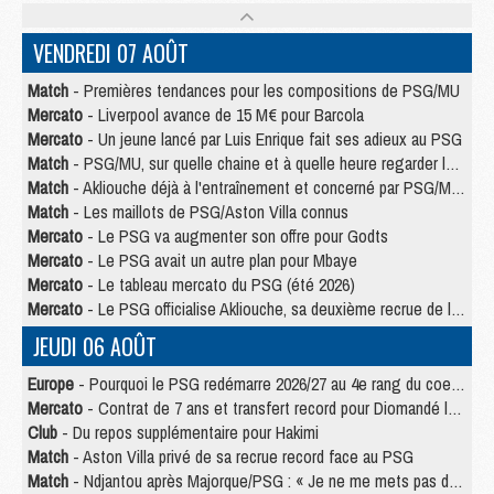
VENDREDI 07 AOÛT
Match
- Premières tendances pour les compositions de PSG/MU
Mercato
- Liverpool avance de 15 M€ pour Barcola
Mercato
- Un jeune lancé par Luis Enrique fait ses adieux au PSG
Match
- PSG/MU, sur quelle chaine et à quelle heure regarder le match ?
Match
- Akliouche déjà à l'entraînement et concerné par PSG/MU ?
Match
- Les maillots de PSG/Aston Villa connus
Mercato
- Le PSG va augmenter son offre pour Godts
Mercato
- Le PSG avait un autre plan pour Mbaye
Mercato
- Le tableau mercato du PSG (été 2026)
Mercato
- Le PSG officialise Akliouche, sa deuxième recrue de l’été
JEUDI 06 AOÛT
Europe
- Pourquoi le PSG redémarre 2026/27 au 4e rang du coefficient UEFA
Mercato
- Contrat de 7 ans et transfert record pour Diomandé loin du PSG
Club
- Du repos supplémentaire pour Hakimi
Match
- Aston Villa privé de sa recrue record face au PSG
Match
- Ndjantou après Majorque/PSG : « Je ne me mets pas de plafond »