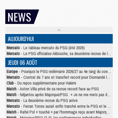
NEWS
AUJOURD'HUI
Mercato
- Le tableau mercato du PSG (été 2026)
Mercato
- Le PSG officialise Akliouche, sa deuxième recrue de l’été
JEUDI 06 AOÛT
Europe
- Pourquoi le PSG redémarre 2026/27 au 4e rang du coefficient UEFA
Mercato
- Contrat de 7 ans et transfert record pour Diomandé loin du PSG
Club
- Du repos supplémentaire pour Hakimi
Match
- Aston Villa privé de sa recrue record face au PSG
Match
- Ndjantou après Majorque/PSG : « Je ne me mets pas de plafond »
Mercato
- La deuxième recrue du PSG arrive
Mercato
- Ferran Torres aurait enfin tranché entre le PSG et le Barça
Match
- Rafel Pol « touché » par l'hommage reçu avant Majorque/PSG
Match
- Majorque/PSG (3-0), les performances individuelles