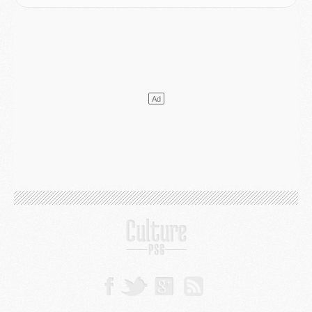
Club
- Après Pacho, d'autres retours en vue
Mercato
- Changement de dernière minute pour Kolo Muani
SAMEDI 01 AOÛT
Mercato
- L'agent de Mika Godts confirme un accord avec le PSG
Club
- Quels numéros de maillot pour Akliouche et Digne au PSG ?
Match
- Un hommage prévu lors de Brest/PSG
Mercato
- Le PSG et le Barça ont rendez-vous pour Ferran Torres
Mercato
- Guéla Doué dans les listes du PSG
Mercato
- Le transfert de Mika Godts au PSG en bonne voie
VENDREDI 31 JUILLET
Match
- Un diffuseur annoncé pour les deux premiers matchs amicaux du PSG
Mercato
- Le transfert d'Akliouche au PSG bouclé, le montant se précise
Club
- Un retour majeur dans le groupe du PSG
Club
- [MAJ] Ndjantou et deux jeunes du PSG annoncés dans un tournoi U21
Mercato
- L'étonnante piste Suzuki confirmée et onéreuse
JEUDI 30 JUILLET
Sélections
- Ancelotti fait le ménage au Brésil mais veut garder Marquinhos