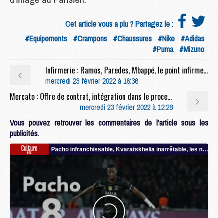
Cet article vous a plu ? Partagez le :
#Equipements
#Crampons
#Chaussures
#Nike
#Adidas
#Puma
#Mizuno
Infirmerie : Ramos, Paredes, Mbappé, le point infirmerie
mercredi 23 février 2022 à 16:36
Mercato : Offre de contrat, intégration dans le processus de recrutement, le point sur l’avenir de Kylian Mbappé
mercredi 23 février 2022 à 12:28
Vous pouvez retrouver les commentaires de l'article sous les
publicités.