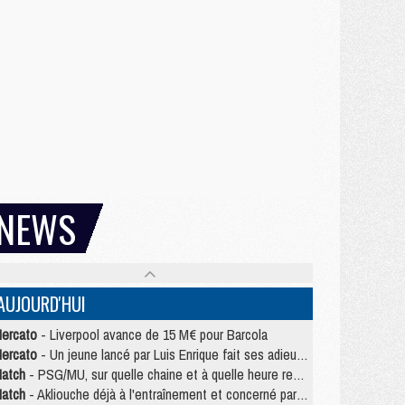
NEWS
AUJOURD'HUI
ercato
- Liverpool avance de 15 M€ pour Barcola
ercato
- Un jeune lancé par Luis Enrique fait ses adieux au PSG
atch
- PSG/MU, sur quelle chaine et à quelle heure regarder le match ?
atch
- Akliouche déjà à l'entraînement et concerné par PSG/MU ?