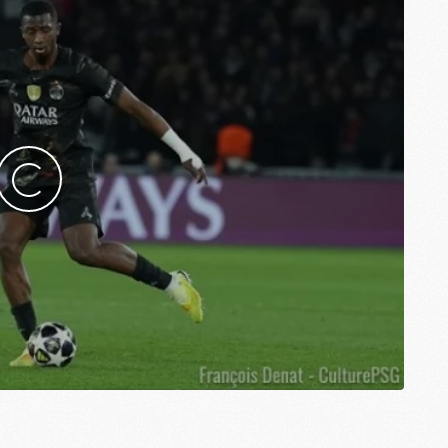
M
M
M
M
M
M
M
M
M
C
M
M
F
C
M