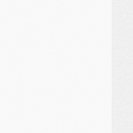
ercato
- Enfin une avancée dans le transfert d'Akliouche
MERCREDI 29 JUILLET
ercato
- Ferran Torres priorité du PSG, mais ouvert à tout
ercato
- Première offre de Liverpool en approche pour Barcola
ercato
- Le montant du transfert de Kolo Muani se précise, la formule aussi
ercato
- Kolo Muani attendu en Italie, son transfert débloqué
ercato
- Monaco a encore repoussé une offre du PSG pour Akliouche
ercato
- Liverpool presque d'accord avec Barcola, le PSG pas du tout
ercato
- Moment décisif pour le transfert de Kolo Muani
MARDI 28 JUILLET
ercato
- Des intermédiaires ont tenté de relancer Diomande au PSG
lub
- Au moins neuf jeunes conviés à l'entraînement des pros
ercato
- Une partie du communiqué du PSG sur Diomande expliquée
ercato
- Barcola futur plus gros transfert de l'été ?
ormation
- Retour sur la saison des U17 du PSG en 7 chiffres clés
lub
- Le PSG connaît ses premiers matches de septembre
ercato
- Un troisième prêt bouclé par le PSG