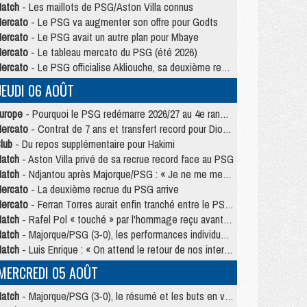
atch
- Les maillots de PSG/Aston Villa connus
ercato
- Le PSG va augmenter son offre pour Godts
ercato
- Le PSG avait un autre plan pour Mbaye
ercato
- Le tableau mercato du PSG (été 2026)
ercato
- Le PSG officialise Akliouche, sa deuxième recrue de l’été
JEUDI 06 AOÛT
urope
- Pourquoi le PSG redémarre 2026/27 au 4e rang du coefficient UEFA
ercato
- Contrat de 7 ans et transfert record pour Diomandé loin du PSG
lub
- Du repos supplémentaire pour Hakimi
atch
- Aston Villa privé de sa recrue record face au PSG
atch
- Ndjantou après Majorque/PSG : « Je ne me mets pas de plafond »
ercato
- La deuxième recrue du PSG arrive
ercato
- Ferran Torres aurait enfin tranché entre le PSG et le Barça
atch
- Rafel Pol « touché » par l'hommage reçu avant Majorque/PSG
atch
- Majorque/PSG (3-0), les performances individuelles
atch
- Luis Enrique : « On attend le retour de nos internationaux »
MERCREDI 05 AOÛT
atch
- Majorque/PSG (3-0), le résumé et les buts en video