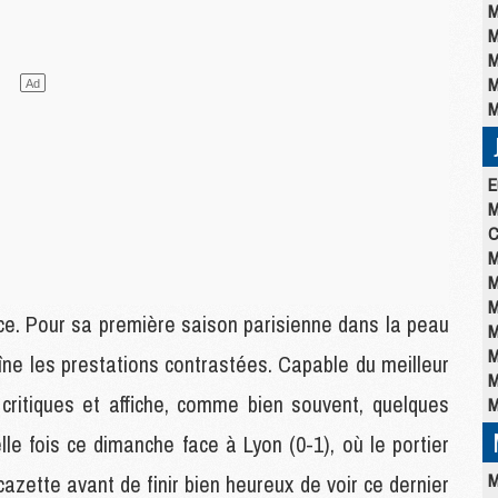
M
M
M
M
M
E
M
C
M
M
M
nce. Pour sa première saison parisienne dans la peau
M
M
ne les prestations contrastées. Capable du meilleur
M
 critiques et affiche, comme bien souvent, quelques
M
le fois ce dimanche face à Lyon (0-1), où le portier
M
azette avant de finir bien heureux de voir ce dernier