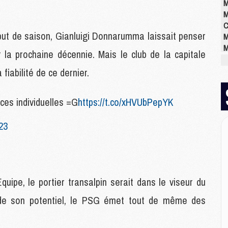
M
M
C
ébut de saison, Gianluigi Donnarumma laissait penser
M
M
 la prochaine décennie. Mais le club de la capitale
M
M
fiabilité de ce dernier.
M
M
ces individuelles =G
https://t.co/xHVUbPepYK
M
023
E
P
C
D
quipe, le portier transalpin serait dans le viseur du
M
M
t de son potentiel, le PSG émet tout de même des
M
M