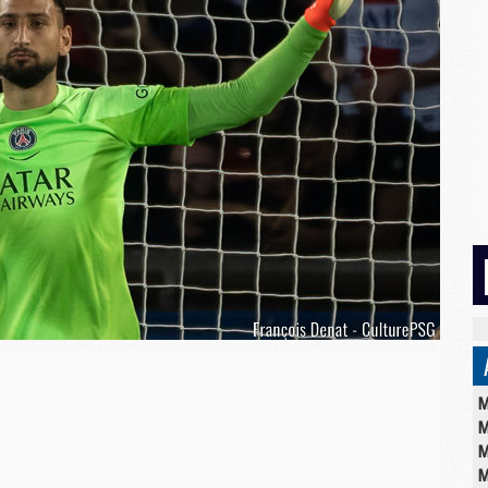
M
M
M
M