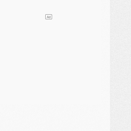
lub
- Quels numéros de maillot pour Akliouche et Digne au PSG ?
atch
- Un hommage prévu lors de Brest/PSG
ercato
- Le PSG et le Barça ont rendez-vous pour Ferran Torres
ercato
- Guéla Doué dans les listes du PSG
ercato
- Le transfert de Mika Godts au PSG en bonne voie
VENDREDI 31 JUILLET
atch
- Un diffuseur annoncé pour les deux premiers matchs amicaux du PSG
ercato
- Le transfert d'Akliouche au PSG bouclé, le montant se précise
lub
- Un retour majeur dans le groupe du PSG
lub
- [MAJ] Ndjantou et deux jeunes du PSG annoncés dans un tournoi U21
ercato
- L'étonnante piste Suzuki confirmée et onéreuse
JEUDI 30 JUILLET
élections
- Ancelotti fait le ménage au Brésil mais veut garder Marquinhos
ercato
- Le statu quo du milieu du PSG se précise
lub
- Le PSG plutôt que la FIFA pour Al-Khelaïfi, poussé par l'UEFA ?
ercato
- Le PSG presserait Ferran Torres de se décider, deux pistes de secours
lub
- Déguisements, shopping, double scouting, Luis Campos dévoile ses méthodes
ercato
- Kroupi retiré du mercato