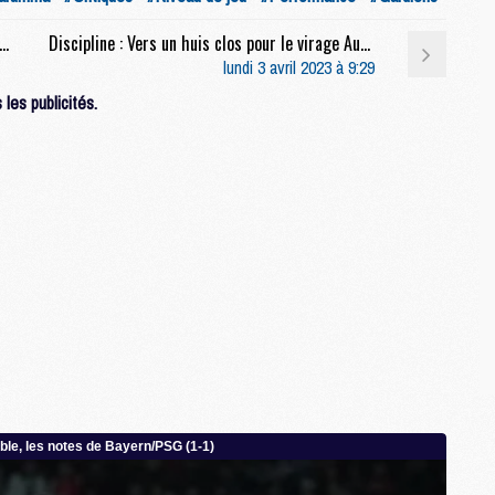
C
1 : Le PSG perd du terrain sur son nouveau dauphin
Discipline : Vers un huis clos pour le virage Auteuil ?
M
lundi 3 avril 2023 à 9:29
M
M
les publicités.
M
M
M
C
C
M
S
M
C
M
C
M