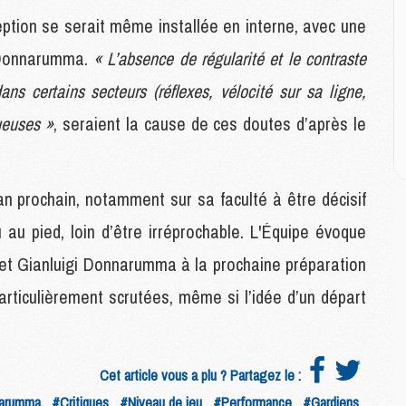
M
eption se serait même installée en interne, avec une
i Donnarumma.
« L’absence de régularité et le contraste
M
M
ans certains secteurs (réflexes, vélocité sur sa ligne,
C
ueuses »
, seraient la cause de ces doutes d’après le
M
C
M
M
n prochain, notamment sur sa faculté à être décisif
E
au pied, loin d’être irréprochable. L'Équipe évoque
et Gianluigi Donnarumma à la prochaine préparation
M
M
articulièrement scrutées, même si l’idée d’un départ
M
C
M
Cet article vous a plu ? Partagez le :
arumma
#Critiques
#Niveau de jeu
#Performance
#Gardiens
M