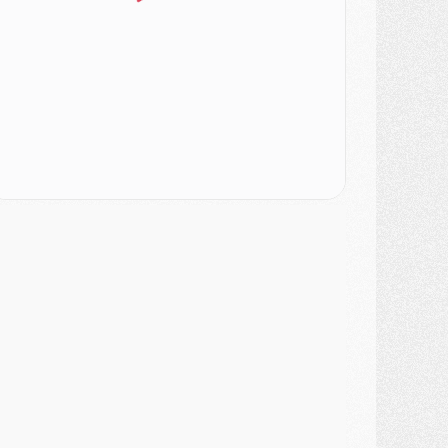
ercato
- Liverpool encore très loin du compte pour Barcola
LUNDI 03 AOÛT
atch
- Podcast CulturePSG : Mercato (Godts, Suzuki, Akliouche, Barcola, etc)
ercato
- L'Ajax attend bien plus de 45M pour Mika Godts
lub
- Quatre retours importants dans le groupe du PSG, et un plus discret
ercato
- Ayari file en Ligue 2
lub
- Le PSG s'associe avec un géant de la tech
ercato
- Vu d'Italie, le transfert de Suzuki au PSG est bien engagé
ercato
- Ferran Torres ne serait pas à vendre, mais...
urope
- Gros coup dur pour Aston Villa avant de croiser le PSG
DIMANCHE 02 AOÛT
ercato
- Le transfert de Kolo Muani à la Juventus est officiel
ercato
- [MAJ] Le PSG a fait une grosse offre à Parme pour Suzuki
ercato
- Le PSG a envoyé une première offre pour Mika Godts
lub
- Après Pacho, d'autres retours en vue
ercato
- Changement de dernière minute pour Kolo Muani
SAMEDI 01 AOÛT
ercato
- L'agent de Mika Godts confirme un accord avec le PSG