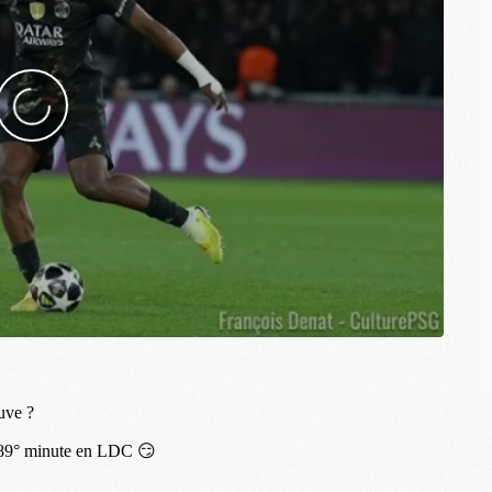
M
M
M
C
C
M
S
M
C
M
C
M
M
M