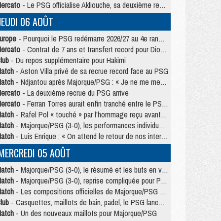
ercato
- Le PSG officialise Akliouche, sa deuxième recrue de l’été
JEUDI 06 AOÛT
urope
- Pourquoi le PSG redémarre 2026/27 au 4e rang du coefficient UEFA
ercato
- Contrat de 7 ans et transfert record pour Diomandé loin du PSG
lub
- Du repos supplémentaire pour Hakimi
atch
- Aston Villa privé de sa recrue record face au PSG
atch
- Ndjantou après Majorque/PSG : « Je ne me mets pas de plafond »
ercato
- La deuxième recrue du PSG arrive
ercato
- Ferran Torres aurait enfin tranché entre le PSG et le Barça
atch
- Rafel Pol « touché » par l'hommage reçu avant Majorque/PSG
atch
- Majorque/PSG (3-0), les performances individuelles
atch
- Luis Enrique : « On attend le retour de nos internationaux »
MERCREDI 05 AOÛT
atch
- Majorque/PSG (3-0), le résumé et les buts en video
atch
- Majorque/PSG (3-0), reprise compliquée pour Paris
atch
- Les compositions officielles de Majorque/PSG avec Kvara et de nombreux jeunes
lub
- Casquettes, maillots de bain, padel, le PSG lance sa collection été
atch
- Un des nouveaux maillots pour Majorque/PSG