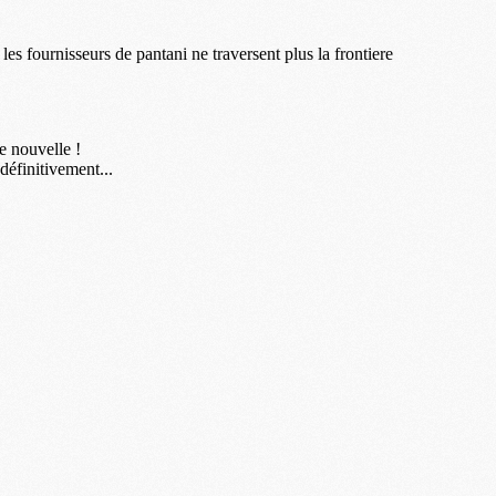
M
M
M
M
M
M
M
C
M
M
F
C
M
P
M
C