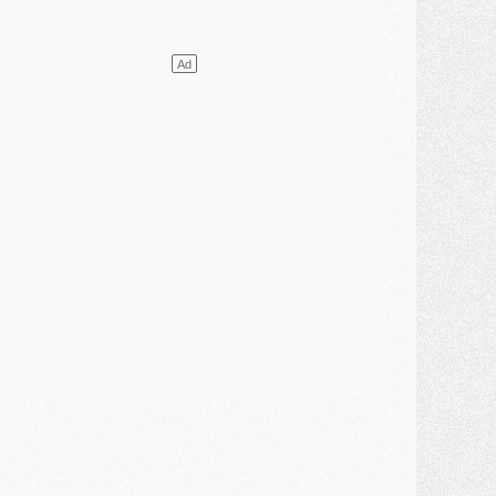
ercato
- Le transfert de Mika Godts au PSG en bonne voie
VENDREDI 31 JUILLET
atch
- Un diffuseur annoncé pour les deux premiers matchs amicaux du PSG
ercato
- Le transfert d'Akliouche au PSG bouclé, le montant se précise
lub
- Un retour majeur dans le groupe du PSG
lub
- [MAJ] Ndjantou et deux jeunes du PSG annoncés dans un tournoi U21
ercato
- L'étonnante piste Suzuki confirmée et onéreuse
JEUDI 30 JUILLET
élections
- Ancelotti fait le ménage au Brésil mais veut garder Marquinhos
ercato
- Le statu quo du milieu du PSG se précise
lub
- Le PSG plutôt que la FIFA pour Al-Khelaïfi, poussé par l'UEFA ?
ercato
- Le PSG presserait Ferran Torres de se décider, deux pistes de secours
lub
- Déguisements, shopping, double scouting, Luis Campos dévoile ses méthodes
ercato
- Kroupi retiré du mercato
ercato
- Enfin une avancée dans le transfert d'Akliouche
MERCREDI 29 JUILLET
ercato
- Ferran Torres priorité du PSG, mais ouvert à tout