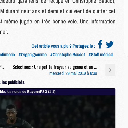
écideurs qatariens de récupérer Christophe Baudot,
M
C
M durant neuf ans et demi et qui vient de quitter cet
M
C
est même jugée en très bonne voie. Une information
M
mer.
M
E
Cet article vous a plu ? Partagez le :
nfirmerie
#Organigramme
#Christophe Baudot
#Staff médical
M
M
Mercato : Le Barça ne veut pas de Neymar, le PSG n'est pas vendeur (MD)
Sélections : Une petite frayeur au genou et un petit pont pour Neymar
M
mercredi 29 mai 2019 à 8:38
C
les publicités.
M
M
C
M
M
M