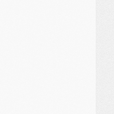
ercato
- Première offre de Liverpool en approche pour Barcola
ercato
- Le montant du transfert de Kolo Muani se précise, la formule aussi
ercato
- Kolo Muani attendu en Italie, son transfert débloqué
ercato
- Monaco a encore repoussé une offre du PSG pour Akliouche
ercato
- Liverpool presque d'accord avec Barcola, le PSG pas du tout
ercato
- Moment décisif pour le transfert de Kolo Muani
MARDI 28 JUILLET
ercato
- Des intermédiaires ont tenté de relancer Diomande au PSG
lub
- Au moins neuf jeunes conviés à l'entraînement des pros
ercato
- Une partie du communiqué du PSG sur Diomande expliquée
ercato
- Barcola futur plus gros transfert de l'été ?
ormation
- Retour sur la saison des U17 du PSG en 7 chiffres clés
lub
- Le PSG connaît ses premiers matches de septembre
ercato
- Un troisième prêt bouclé par le PSG
LUNDI 27 JUILLET
odcast
- Podcast CulturePSG à 22h : Mercato (Barcola, Diomande, etc)
ercato
- La prolongation de Dembélé au PSG dans la dernière ligne droite
lub
- Le PSG a fait sa reprise avec... 9 joueurs