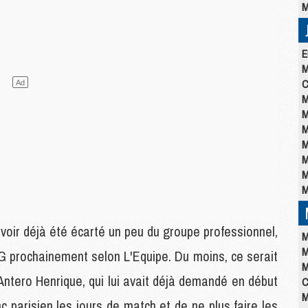
M
E
M
C
M
M
M
M
M
M
M
voir déjà été écarté un peu du groupe professionnel,
M
M
PSG prochainement selon L'Equipe. Du moins, ce serait
M
'Antero Henrique, qui lui avait déjà demandé en début
C
M
c parisien les jours de match et de ne plus faire les