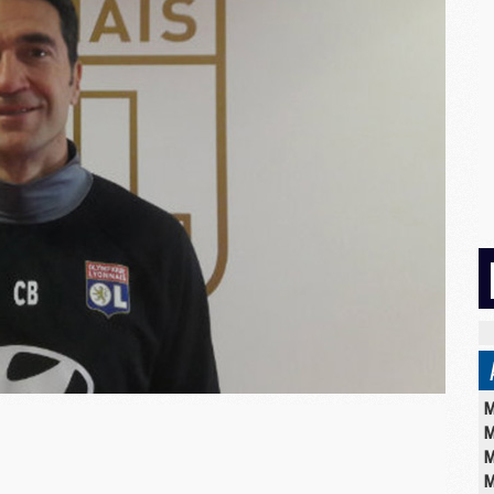
M
M
M
M