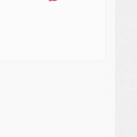
ercato
- L'Ajax attend bien plus de 45M pour Mika Godts
lub
- Quatre retours importants dans le groupe du PSG, et un plus discret
ercato
- Ayari file en Ligue 2
lub
- Le PSG s'associe avec un géant de la tech
ercato
- Vu d'Italie, le transfert de Suzuki au PSG est bien engagé
ercato
- Ferran Torres ne serait pas à vendre, mais...
urope
- Gros coup dur pour Aston Villa avant de croiser le PSG
DIMANCHE 02 AOÛT
ercato
- Le transfert de Kolo Muani à la Juventus est officiel
ercato
- [MAJ] Le PSG a fait une grosse offre à Parme pour Suzuki
ercato
- Le PSG a envoyé une première offre pour Mika Godts
lub
- Après Pacho, d'autres retours en vue
ercato
- Changement de dernière minute pour Kolo Muani
SAMEDI 01 AOÛT
ercato
- L'agent de Mika Godts confirme un accord avec le PSG
lub
- Quels numéros de maillot pour Akliouche et Digne au PSG ?
atch
- Un hommage prévu lors de Brest/PSG
ercato
- Le PSG et le Barça ont rendez-vous pour Ferran Torres
ercato
- Guéla Doué dans les listes du PSG