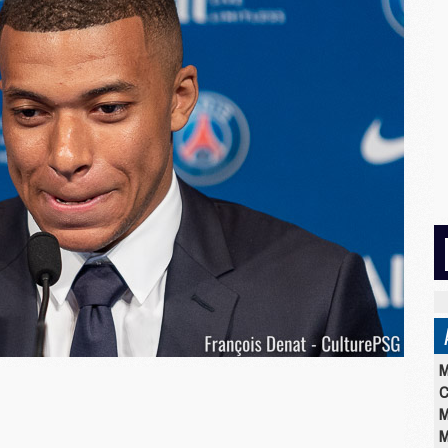
M
C
M
M