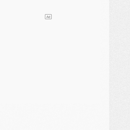
ercato
- [MAJ] Le PSG a fait une grosse offre à Parme pour Suzuki
ercato
- Le PSG a envoyé une première offre pour Mika Godts
lub
- Après Pacho, d'autres retours en vue
ercato
- Changement de dernière minute pour Kolo Muani
SAMEDI 01 AOÛT
ercato
- L'agent de Mika Godts confirme un accord avec le PSG
lub
- Quels numéros de maillot pour Akliouche et Digne au PSG ?
atch
- Un hommage prévu lors de Brest/PSG
ercato
- Le PSG et le Barça ont rendez-vous pour Ferran Torres
ercato
- Guéla Doué dans les listes du PSG
ercato
- Le transfert de Mika Godts au PSG en bonne voie
VENDREDI 31 JUILLET
atch
- Un diffuseur annoncé pour les deux premiers matchs amicaux du PSG
ercato
- Le transfert d'Akliouche au PSG bouclé, le montant se précise
lub
- Un retour majeur dans le groupe du PSG
lub
- [MAJ] Ndjantou et deux jeunes du PSG annoncés dans un tournoi U21
ercato
- L'étonnante piste Suzuki confirmée et onéreuse