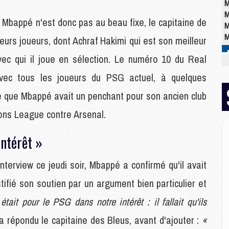
M
M
an Mbappé n'est donc pas au beau fixe, le capitaine de
M
M
eurs joueurs, dont Achraf Hakimi qui est son meilleur
c qui il joue en sélection. Le numéro 10 du Real
M
vec tous les joueurs du PSG actuel, à quelques
M
M
ne que Mbappé avait un penchant pour son ancien club
C
ions League contre Arsenal.
M
M
intérêt »
M
M
M
'interview ce jeudi soir, Mbappé a confirmé qu'il avait
M
tifié son soutien par un argument bien particulier et
M
était pour le PSG dans notre intérêt : il fallait qu'ils
 a répondu le capitaine des Bleus, avant d'ajouter :
«
E