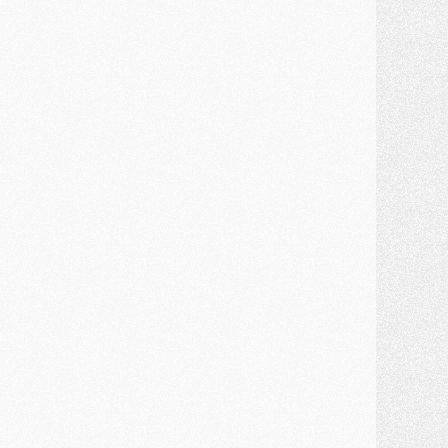
JEUDI 30 JUILLET
élections
- Ancelotti fait le ménage au Brésil mais veut garder Marquinhos
ercato
- Le statu quo du milieu du PSG se précise
lub
- Le PSG plutôt que la FIFA pour Al-Khelaïfi, poussé par l'UEFA ?
ercato
- Le PSG presserait Ferran Torres de se décider, deux pistes de secours
lub
- Déguisements, shopping, double scouting, Luis Campos dévoile ses méthodes
ercato
- Kroupi retiré du mercato
ercato
- Enfin une avancée dans le transfert d'Akliouche
MERCREDI 29 JUILLET
ercato
- Ferran Torres priorité du PSG, mais ouvert à tout
ercato
- Première offre de Liverpool en approche pour Barcola
ercato
- Le montant du transfert de Kolo Muani se précise, la formule aussi
ercato
- Kolo Muani attendu en Italie, son transfert débloqué
ercato
- Monaco a encore repoussé une offre du PSG pour Akliouche
ercato
- Liverpool presque d'accord avec Barcola, le PSG pas du tout
ercato
- Moment décisif pour le transfert de Kolo Muani
MARDI 28 JUILLET
ercato
- Des intermédiaires ont tenté de relancer Diomande au PSG