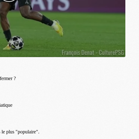
S
M
C
M
C
M
M
M
M
M
M
M
M
M
M