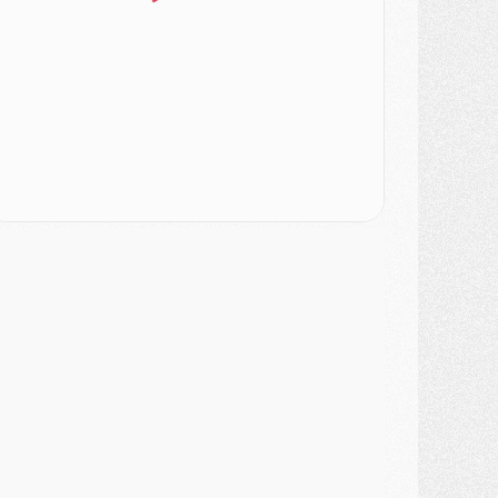
odcast
- Podcast CulturePSG : Akliouche présenté par un fan de Monaco
lub
- Le PSG dévoile sa première collection d'entraînement pour 2026/2027
iscipline
- Un arbitre inattendu, mais porte-bonheur pour Lens/PSG
atch
- Majorque/PSG, sur quelle chaine et à quelle heure regarder le match ?
ercato
- Le plan du PSG pour Suzuki et Chevalier se précise
ercato
- L'Ajax refuse la première offre du PSG pour Godts
ercato
- Le PSG veut accélérer, Ferran Torres temporise
ercato
- Liverpool encore très loin du compte pour Barcola
LUNDI 03 AOÛT
atch
- Podcast CulturePSG : Mercato (Godts, Suzuki, Akliouche, Barcola, etc)
ercato
- L'Ajax attend bien plus de 45M pour Mika Godts
lub
- Quatre retours importants dans le groupe du PSG, et un plus discret
ercato
- Ayari file en Ligue 2
lub
- Le PSG s'associe avec un géant de la tech
ercato
- Vu d'Italie, le transfert de Suzuki au PSG est bien engagé
ercato
- Ferran Torres ne serait pas à vendre, mais...
urope
- Gros coup dur pour Aston Villa avant de croiser le PSG
DIMANCHE 02 AOÛT
ercato
- Le transfert de Kolo Muani à la Juventus est officiel