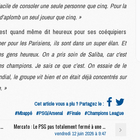
P
facile de consoler une seule personne que cinq. Pour la
C
D
d’aplomb un seul joueur que cinq. »
M
M
'est quand même dit heureux pour ses coéquipiers
M
M
per pour les Parisiens, ils sont dans un super élan. Et
M
des gens heureux. On a pris soin de Saliba, car c'est
des champions. Je sais ce que c’est. On essaie de le
M
ndial, le groupe vit bien et on était déjà concentrés sur
M
C
. »
M
C
Cet article vous a plu ? Partagez le :
M
M
#Mbappé
#PSG/Arsenal
#Finale
#Champions League
E
Club : Dembélé raconte le coup de fil décisif de Luis Enrique avant son transfert au PSG
Mercato : Le PSG pas totalement fermé à une vente de Barcola ?
vendredi 12 juin 2026 à 9:47
M