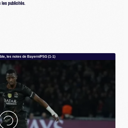
les publicités.
M
M
C
M
M
C
M
M
M
M
M
M
C
C
M