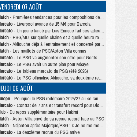
VENDREDI 07 AOÛT
atch
- Premières tendances pour les compositions de PSG/MU
ercato
- Liverpool avance de 15 M€ pour Barcola
ercato
- Un jeune lancé par Luis Enrique fait ses adieux au PSG
atch
- PSG/MU, sur quelle chaine et à quelle heure regarder le match ?
atch
- Akliouche déjà à l'entraînement et concerné par PSG/MU ?
atch
- Les maillots de PSG/Aston Villa connus
ercato
- Le PSG va augmenter son offre pour Godts
ercato
- Le PSG avait un autre plan pour Mbaye
ercato
- Le tableau mercato du PSG (été 2026)
ercato
- Le PSG officialise Akliouche, sa deuxième recrue de l’été
JEUDI 06 AOÛT
urope
- Pourquoi le PSG redémarre 2026/27 au 4e rang du coefficient UEFA
ercato
- Contrat de 7 ans et transfert record pour Diomandé loin du PSG
lub
- Du repos supplémentaire pour Hakimi
atch
- Aston Villa privé de sa recrue record face au PSG
atch
- Ndjantou après Majorque/PSG : « Je ne me mets pas de plafond »
ercato
- La deuxième recrue du PSG arrive