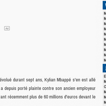
M
M
M
M
M
M
M
M
M
M
E
a évolué durant sept ans, Kylian Mbappé s'en est allé
M
C
 a depuis porté plainte contre son ancien employeur
M
rant récemment plus de 60 millions d'euros devant le
M
M