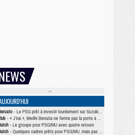
NEWS
AUJOURD'HUI
ercato
- Le PSG prêt à investir lourdement sur Suzuki malgré Safonov et Chevalier
lub
- « J’irai », Medhi Benatia ne ferme pas la porte à une arrivée au PSG
atch
- Le groupe pour PSG/MU avec quatre retours
atch
- Quelques cadres prêts pour PSG/MU, mais pas Akliouche ?