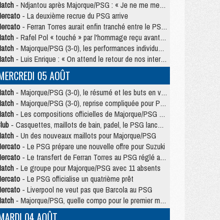
atch
- Ndjantou après Majorque/PSG : « Je ne me mets pas de plafond »
ercato
- La deuxième recrue du PSG arrive
ercato
- Ferran Torres aurait enfin tranché entre le PSG et le Barça
atch
- Rafel Pol « touché » par l'hommage reçu avant Majorque/PSG
atch
- Majorque/PSG (3-0), les performances individuelles
atch
- Luis Enrique : « On attend le retour de nos internationaux »
MERCREDI 05 AOÛT
atch
- Majorque/PSG (3-0), le résumé et les buts en video
atch
- Majorque/PSG (3-0), reprise compliquée pour Paris
atch
- Les compositions officielles de Majorque/PSG avec Kvara et de nombreux jeunes
lub
- Casquettes, maillots de bain, padel, le PSG lance sa collection été
atch
- Un des nouveaux maillots pour Majorque/PSG
ercato
- Le PSG prépare une nouvelle offre pour Suzuki
ercato
- Le transfert de Ferran Torres au PSG réglé avant le 12 août ?
atch
- Le groupe pour Majorque/PSG avec 11 absents
ercato
- Le PSG officialise un quatrième prêt
ercato
- Liverpool ne veut pas que Barcola au PSG
atch
- Majorque/PSG, quelle compo pour le premier match de la saison 2026/27 ?
MARDI 04 AOÛT