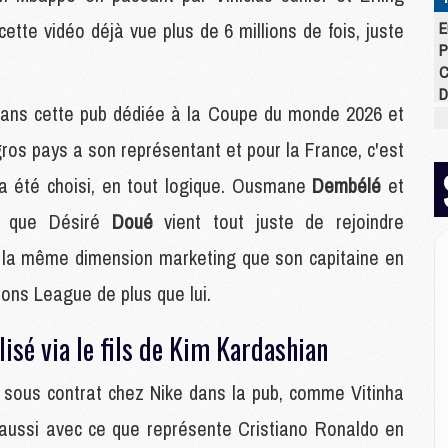
ette vidéo déjà vue plus de 6 millions de fois, juste
E
P
C
D
dans cette pub dédiée à la Coupe du monde 2026 et
M
M
 gros pays a son représentant et pour la France, c'est
M
M
 a été choisi, en tout logique. Ousmane
Dembélé
et
M
s que Désiré
Doué
vient tout juste de rejoindre
M
e la même dimension marketing que son capitaine en
ons League de plus que lui.
M
M
C
lisé via le fils de Kim Kardashian
M
C
 sous contrat chez Nike dans la pub, comme Vitinha
M
là aussi avec ce que représente Cristiano Ronaldo en
M