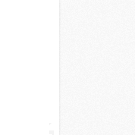
M
C
M
M
F
C
M
P
M
C
R
M
M
C