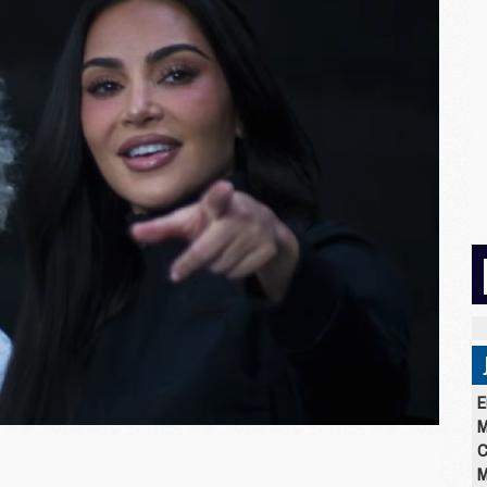
E
M
C
M