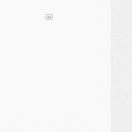
lub
- [MAJ] Ndjantou et deux jeunes du PSG annoncés dans un tournoi U21
ercato
- L'étonnante piste Suzuki confirmée et onéreuse
JEUDI 30 JUILLET
élections
- Ancelotti fait le ménage au Brésil mais veut garder Marquinhos
ercato
- Le statu quo du milieu du PSG se précise
lub
- Le PSG plutôt que la FIFA pour Al-Khelaïfi, poussé par l'UEFA ?
ercato
- Le PSG presserait Ferran Torres de se décider, deux pistes de secours
lub
- Déguisements, shopping, double scouting, Luis Campos dévoile ses méthodes
ercato
- Kroupi retiré du mercato
ercato
- Enfin une avancée dans le transfert d'Akliouche
MERCREDI 29 JUILLET
ercato
- Ferran Torres priorité du PSG, mais ouvert à tout
ercato
- Première offre de Liverpool en approche pour Barcola
ercato
- Le montant du transfert de Kolo Muani se précise, la formule aussi
ercato
- Kolo Muani attendu en Italie, son transfert débloqué
ercato
- Monaco a encore repoussé une offre du PSG pour Akliouche
ercato
- Liverpool presque d'accord avec Barcola, le PSG pas du tout
ercato
- Moment décisif pour le transfert de Kolo Muani