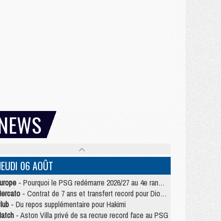
NEWS
JEUDI 06 AOÛT
urope
- Pourquoi le PSG redémarre 2026/27 au 4e rang du coefficient UEFA
ercato
- Contrat de 7 ans et transfert record pour Diomandé loin du PSG
lub
- Du repos supplémentaire pour Hakimi
atch
- Aston Villa privé de sa recrue record face au PSG