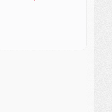
urope
- Gros coup dur pour Aston Villa avant de croiser le PSG
DIMANCHE 02 AOÛT
ercato
- Le transfert de Kolo Muani à la Juventus est officiel
ercato
- [MAJ] Le PSG a fait une grosse offre à Parme pour Suzuki
ercato
- Le PSG a envoyé une première offre pour Mika Godts
lub
- Après Pacho, d'autres retours en vue
ercato
- Changement de dernière minute pour Kolo Muani
SAMEDI 01 AOÛT
ercato
- L'agent de Mika Godts confirme un accord avec le PSG
lub
- Quels numéros de maillot pour Akliouche et Digne au PSG ?
atch
- Un hommage prévu lors de Brest/PSG
ercato
- Le PSG et le Barça ont rendez-vous pour Ferran Torres
ercato
- Guéla Doué dans les listes du PSG
ercato
- Le transfert de Mika Godts au PSG en bonne voie
VENDREDI 31 JUILLET
atch
- Un diffuseur annoncé pour les deux premiers matchs amicaux du PSG
ercato
- Le transfert d'Akliouche au PSG bouclé, le montant se précise
lub
- Un retour majeur dans le groupe du PSG