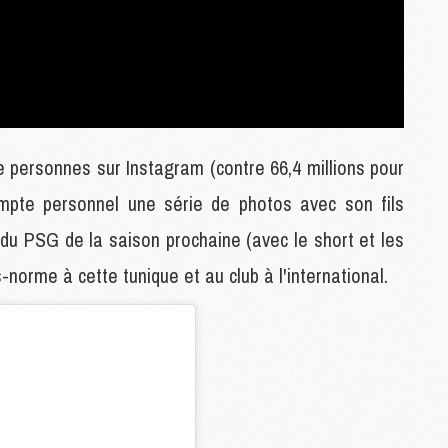
C
M
S
M
C
de personnes sur Instagram (contre 66,4 millions pour
M
C
pte personnel une série de photos avec son fils
M
 du PSG de la saison prochaine (avec le short et les
M
s-norme à cette tunique et au club à l'international.
M
M
M
M
M
M
M