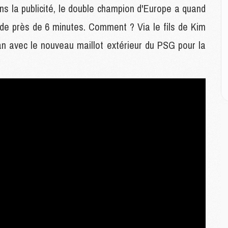
E
s la publicité, le double champion d'Europe a quand
de près de 6 minutes. Comment ? Via le fils de Kim
M
an avec le nouveau maillot extérieur du PSG pour la
M
M
C
M
M
C
M
M
M
M
M
M
C