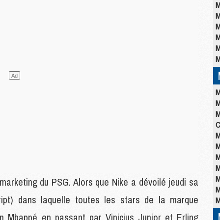
M
M
M
M
M
M
M
M
M
C
M
M
M
M
M
 marketing du PSG. Alors que Nike a dévoilé jeudi sa
M
ipt) dans laquelle toutes les stars de la marque
M
an Mbappé en passant par Vinicius Junior et Erling