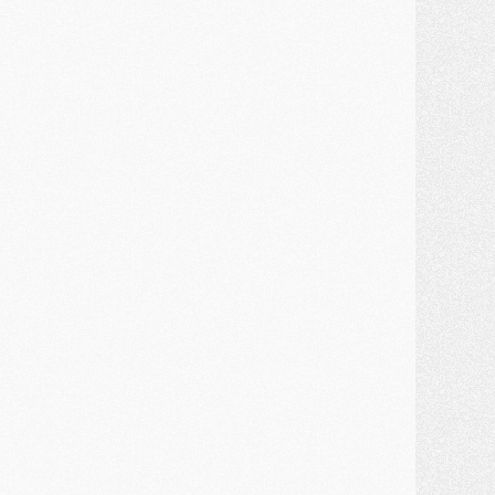
MARDI 28 JUILLET
ercato
- Des intermédiaires ont tenté de relancer Diomande au PSG
lub
- Au moins neuf jeunes conviés à l'entraînement des pros
ercato
- Une partie du communiqué du PSG sur Diomande expliquée
ercato
- Barcola futur plus gros transfert de l'été ?
ormation
- Retour sur la saison des U17 du PSG en 7 chiffres clés
lub
- Le PSG connaît ses premiers matches de septembre
ercato
- Un troisième prêt bouclé par le PSG
LUNDI 27 JUILLET
odcast
- Podcast CulturePSG à 22h : Mercato (Barcola, Diomande, etc)
ercato
- La prolongation de Dembélé au PSG dans la dernière ligne droite
lub
- Le PSG a fait sa reprise avec... 9 joueurs
és. sociaux
- Les Portugais du PSG réunis pendant leurs vacances
ercato
- Le PSG avance sur la piste Suzuki
ercato
- Après Digne, un autre défenseur en approche au PSG ?
lub
- Une petite quinzaine de joueurs attendus pour la reprise de l'entraînement du PSG
DIMANCHE 26 JUILLET