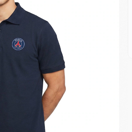
M
C
M
M
M
M
M
M
C
C
M
S
M
C