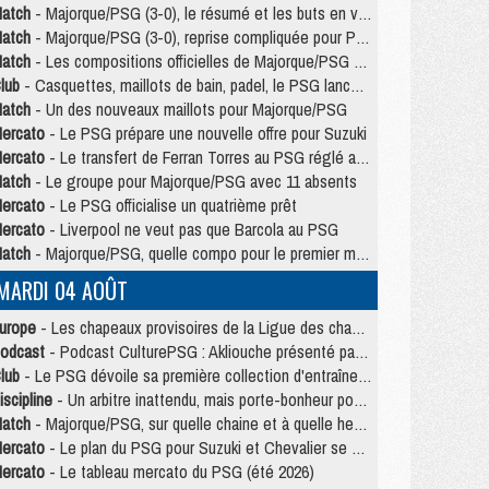
atch
- Majorque/PSG (3-0), le résumé et les buts en video
atch
- Majorque/PSG (3-0), reprise compliquée pour Paris
atch
- Les compositions officielles de Majorque/PSG avec Kvara et de nombreux jeunes
lub
- Casquettes, maillots de bain, padel, le PSG lance sa collection été
atch
- Un des nouveaux maillots pour Majorque/PSG
ercato
- Le PSG prépare une nouvelle offre pour Suzuki
ercato
- Le transfert de Ferran Torres au PSG réglé avant le 12 août ?
atch
- Le groupe pour Majorque/PSG avec 11 absents
ercato
- Le PSG officialise un quatrième prêt
ercato
- Liverpool ne veut pas que Barcola au PSG
atch
- Majorque/PSG, quelle compo pour le premier match de la saison 2026/27 ?
MARDI 04 AOÛT
urope
- Les chapeaux provisoires de la Ligue des champions 2026/27
odcast
- Podcast CulturePSG : Akliouche présenté par un fan de Monaco
lub
- Le PSG dévoile sa première collection d'entraînement pour 2026/2027
iscipline
- Un arbitre inattendu, mais porte-bonheur pour Lens/PSG
atch
- Majorque/PSG, sur quelle chaine et à quelle heure regarder le match ?
ercato
- Le plan du PSG pour Suzuki et Chevalier se précise
ercato
- Le tableau mercato du PSG (été 2026)