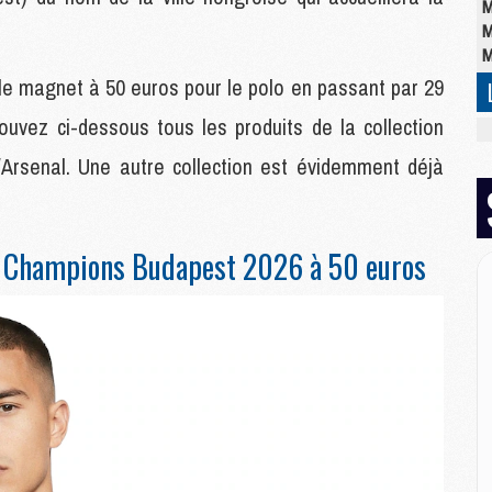
M
M
M
r le magnet à 50 euros pour le polo en passant par 29
rouvez ci-dessous tous les produits de la collection
M
M
rsenal. Une autre collection est évidemment déjà
C
M
C
M
s Champions Budapest 2026 à 50 euros
M
E
M
M
M
C
M