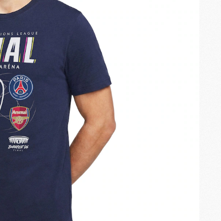
M
P
M
C
R
M
M
C
M
C
C
M
M
M