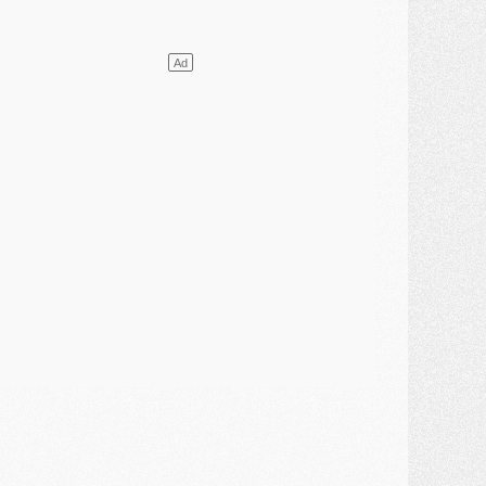
ercato
- Le PSG presserait Ferran Torres de se décider, deux pistes de secours
lub
- Déguisements, shopping, double scouting, Luis Campos dévoile ses méthodes
ercato
- Kroupi retiré du mercato
ercato
- Enfin une avancée dans le transfert d'Akliouche
MERCREDI 29 JUILLET
ercato
- Ferran Torres priorité du PSG, mais ouvert à tout
ercato
- Première offre de Liverpool en approche pour Barcola
ercato
- Le montant du transfert de Kolo Muani se précise, la formule aussi
ercato
- Kolo Muani attendu en Italie, son transfert débloqué
ercato
- Monaco a encore repoussé une offre du PSG pour Akliouche
ercato
- Liverpool presque d'accord avec Barcola, le PSG pas du tout
ercato
- Moment décisif pour le transfert de Kolo Muani
MARDI 28 JUILLET
ercato
- Des intermédiaires ont tenté de relancer Diomande au PSG
lub
- Au moins neuf jeunes conviés à l'entraînement des pros
ercato
- Une partie du communiqué du PSG sur Diomande expliquée
ercato
- Barcola futur plus gros transfert de l'été ?
ormation
- Retour sur la saison des U17 du PSG en 7 chiffres clés
lub
- Le PSG connaît ses premiers matches de septembre