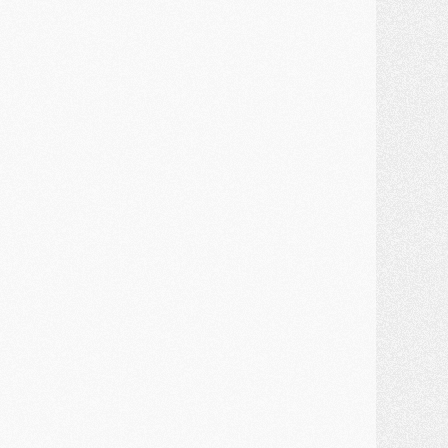
ercato
- Un troisième prêt bouclé par le PSG
LUNDI 27 JUILLET
odcast
- Podcast CulturePSG à 22h : Mercato (Barcola, Diomande, etc)
ercato
- La prolongation de Dembélé au PSG dans la dernière ligne droite
lub
- Le PSG a fait sa reprise avec... 9 joueurs
és. sociaux
- Les Portugais du PSG réunis pendant leurs vacances
ercato
- Le PSG avance sur la piste Suzuki
ercato
- Après Digne, un autre défenseur en approche au PSG ?
lub
- Une petite quinzaine de joueurs attendus pour la reprise de l'entraînement du PSG
DIMANCHE 26 JUILLET
ercato
- Le PSG lâche Diomande et tacle des demandes « totalement disproportionnés »
lub
- [Avant la reprise] Les tauliers de la saison passée
lub
- Barcola refuse de prolonger au PSG
ercato
- Luis Enrique derrière l'intérêt du PSG pour Rodri ?
ercato
- Le transfert de Kolo Muani enfin débloqué ?
ercato
- Le PSG n'est plus en pole pour Diomande, mais pas hors-jeu
SAMEDI 25 JUILLET