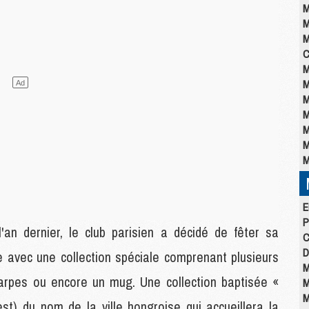
M
M
M
C
M
M
M
M
M
M
M
E
P
n dernier, le club parisien a décidé de fêter sa
C
D
e avec une collection spéciale comprenant plusieurs
M
harpes ou encore un mug. Une collection baptisée «
M
M
t) du nom de la ville hongroise qui accueillera la