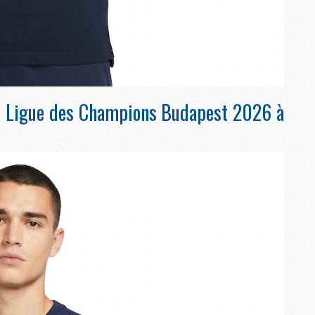
M
C
M
M
M
 de Ligue des Champions Budapest 2026 à
M
M
M
M
M
M
M
C
M
M
F
C