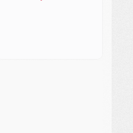
SAMEDI 01 AOÛT
ercato
- L'agent de Mika Godts confirme un accord avec le PSG
lub
- Quels numéros de maillot pour Akliouche et Digne au PSG ?
atch
- Un hommage prévu lors de Brest/PSG
ercato
- Le PSG et le Barça ont rendez-vous pour Ferran Torres
ercato
- Guéla Doué dans les listes du PSG
ercato
- Le transfert de Mika Godts au PSG en bonne voie
VENDREDI 31 JUILLET
atch
- Un diffuseur annoncé pour les deux premiers matchs amicaux du PSG
ercato
- Le transfert d'Akliouche au PSG bouclé, le montant se précise
lub
- Un retour majeur dans le groupe du PSG
lub
- [MAJ] Ndjantou et deux jeunes du PSG annoncés dans un tournoi U21
ercato
- L'étonnante piste Suzuki confirmée et onéreuse
JEUDI 30 JUILLET
élections
- Ancelotti fait le ménage au Brésil mais veut garder Marquinhos
ercato
- Le statu quo du milieu du PSG se précise
lub
- Le PSG plutôt que la FIFA pour Al-Khelaïfi, poussé par l'UEFA ?