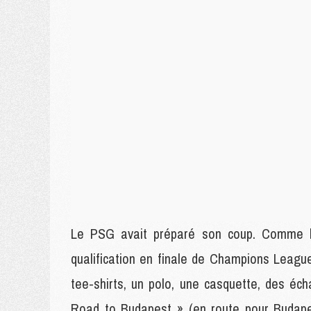
Le PSG avait préparé son coup. Comme l'a
qualification en finale de Champions Leagu
tee-shirts, un polo, une casquette, des éc
Road to Budapest » (en route pour Budapes