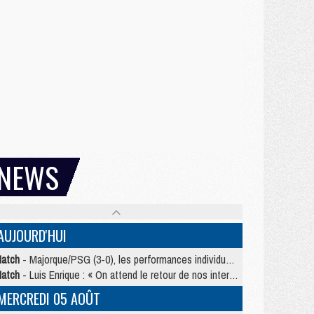
NEWS
AUJOURD'HUI
atch
- Majorque/PSG (3-0), les performances individuelles
atch
- Luis Enrique : « On attend le retour de nos internationaux »
MERCREDI 05 AOÛT