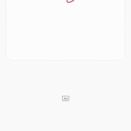
Mercato
- Le PSG veut accélérer, Ferran Torres temporise
Mercato
- Liverpool encore très loin du compte pour Barcola
LUNDI 03 AOÛT
Match
- Podcast CulturePSG : Mercato (Godts, Suzuki, Akliouche, Barcola, etc)
Mercato
- L'Ajax attend bien plus de 45M pour Mika Godts
Club
- Quatre retours importants dans le groupe du PSG, et un plus discret
Mercato
- Ayari file en Ligue 2
Club
- Le PSG s'associe avec un géant de la tech
Mercato
- Vu d'Italie, le transfert de Suzuki au PSG est bien engagé
Mercato
- Ferran Torres ne serait pas à vendre, mais...
Europe
- Gros coup dur pour Aston Villa avant de croiser le PSG
DIMANCHE 02 AOÛT
Mercato
- Le transfert de Kolo Muani à la Juventus est officiel
Mercato
- [MAJ] Le PSG a fait une grosse offre à Parme pour Suzuki
Mercato
- Le PSG a envoyé une première offre pour Mika Godts
Club
- Après Pacho, d'autres retours en vue
Mercato
- Changement de dernière minute pour Kolo Muani
SAMEDI 01 AOÛT