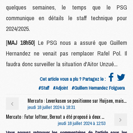
quelques semaines, le temps que le PSG
communique en détails le staff technique pour
2024/2025.
[
MAJ 18h50
] Le PSG nous a assuré que Guillem
Hernandez ne venait pas remplacer Rafel Pol. Il
faudra donc surveiller la situation d'Aitor Unzué...
Cet article vous a plu ? Partagez le :
#Staff
#Adjoint
#Guillem Hernandez Folguera
Mercato : Leverkusen se positionne sur Huijsen, mais vise aussi un autre défenseur
jeudi 18 juillet 2024 à 18:31
Mercato : Futur lofteur, Bernat a été proposé à deux clubs
jeudi 18 juillet 2024 à 12:53
Vous pouvez retrouver les commentaires de l'article sous les