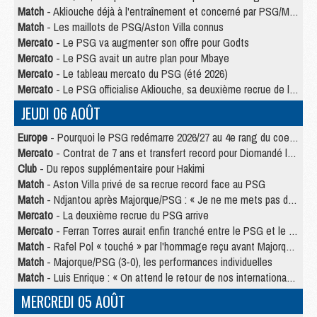
Match
- Akliouche déjà à l'entraînement et concerné par PSG/MU ?
Match
- Les maillots de PSG/Aston Villa connus
Mercato
- Le PSG va augmenter son offre pour Godts
Mercato
- Le PSG avait un autre plan pour Mbaye
Mercato
- Le tableau mercato du PSG (été 2026)
Mercato
- Le PSG officialise Akliouche, sa deuxième recrue de l’été
JEUDI 06 AOÛT
Europe
- Pourquoi le PSG redémarre 2026/27 au 4e rang du coefficient UEFA
Mercato
- Contrat de 7 ans et transfert record pour Diomandé loin du PSG
Club
- Du repos supplémentaire pour Hakimi
Match
- Aston Villa privé de sa recrue record face au PSG
Match
- Ndjantou après Majorque/PSG : « Je ne me mets pas de plafond »
Mercato
- La deuxième recrue du PSG arrive
Mercato
- Ferran Torres aurait enfin tranché entre le PSG et le Barça
Match
- Rafel Pol « touché » par l'hommage reçu avant Majorque/PSG
Match
- Majorque/PSG (3-0), les performances individuelles
Match
- Luis Enrique : « On attend le retour de nos internationaux »
MERCREDI 05 AOÛT