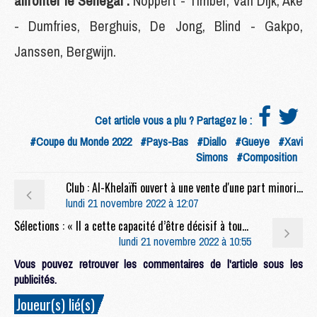
affronter le Sénégal :
Noppert - Timber, Van Dijk, Aké
- Dumfries, Berghuis, De Jong, Blind - Gakpo,
Janssen, Bergwijn.
Cet article vous a plu ? Partagez le :
#Coupe du Monde 2022
#Pays-Bas
#Diallo
#Gueye
#Xavi
Simons
#Composition
Club : Al-Khelaïfi ouvert à une vente d'une part minoritaire du PSG
lundi 21 novembre 2022 à 12:07
Sélections : « Il a cette capacité d’être décisif à tout moment », Deschamps loue les qualités de Mbappé
lundi 21 novembre 2022 à 10:55
Vous pouvez retrouver les commentaires de l'article sous les
publicités.
Joueur(s) lié(s)