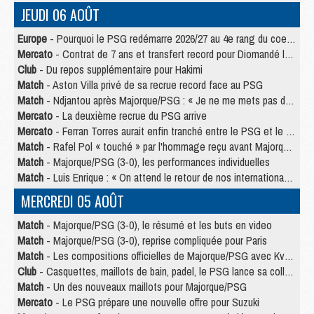
JEUDI 06 AOÛT
Europe
- Pourquoi le PSG redémarre 2026/27 au 4e rang du coefficient UEFA
Mercato
- Contrat de 7 ans et transfert record pour Diomandé loin du PSG
Club
- Du repos supplémentaire pour Hakimi
Match
- Aston Villa privé de sa recrue record face au PSG
Match
- Ndjantou après Majorque/PSG : « Je ne me mets pas de plafond »
Mercato
- La deuxième recrue du PSG arrive
Mercato
- Ferran Torres aurait enfin tranché entre le PSG et le Barça
Match
- Rafel Pol « touché » par l'hommage reçu avant Majorque/PSG
Match
- Majorque/PSG (3-0), les performances individuelles
Match
- Luis Enrique : « On attend le retour de nos internationaux »
MERCREDI 05 AOÛT
Match
- Majorque/PSG (3-0), le résumé et les buts en video
Match
- Majorque/PSG (3-0), reprise compliquée pour Paris
Match
- Les compositions officielles de Majorque/PSG avec Kvara et de nombreux jeunes
Club
- Casquettes, maillots de bain, padel, le PSG lance sa collection été
Match
- Un des nouveaux maillots pour Majorque/PSG
Mercato
- Le PSG prépare une nouvelle offre pour Suzuki