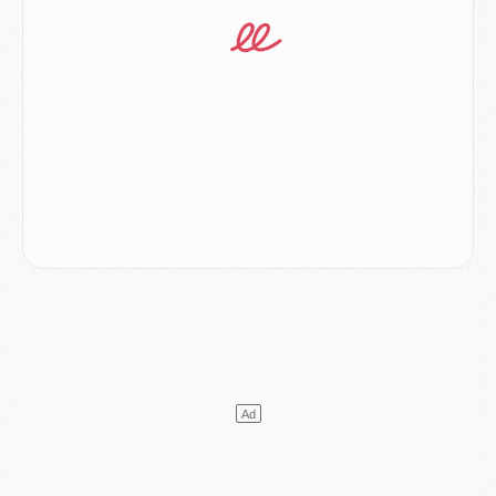
Club
- Quatre retours importants dans le groupe du PSG, et un plus discret
Mercato
- Ayari file en Ligue 2
Club
- Le PSG s'associe avec un géant de la tech
Mercato
- Vu d'Italie, le transfert de Suzuki au PSG est bien engagé
Mercato
- Ferran Torres ne serait pas à vendre, mais...
Europe
- Gros coup dur pour Aston Villa avant de croiser le PSG
DIMANCHE 02 AOÛT
Mercato
- Le transfert de Kolo Muani à la Juventus est officiel
Mercato
- [MAJ] Le PSG a fait une grosse offre à Parme pour Suzuki
Mercato
- Le PSG a envoyé une première offre pour Mika Godts
Club
- Après Pacho, d'autres retours en vue
Mercato
- Changement de dernière minute pour Kolo Muani
SAMEDI 01 AOÛT
Mercato
- L'agent de Mika Godts confirme un accord avec le PSG
Club
- Quels numéros de maillot pour Akliouche et Digne au PSG ?
Match
- Un hommage prévu lors de Brest/PSG
Mercato
- Le PSG et le Barça ont rendez-vous pour Ferran Torres
Mercato
- Guéla Doué dans les listes du PSG
Mercato
- Le transfert de Mika Godts au PSG en bonne voie