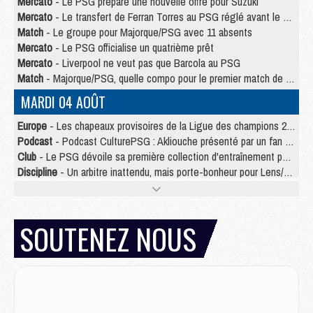
Mercato
- Le PSG prépare une nouvelle offre pour Suzuki
Mercato
- Le transfert de Ferran Torres au PSG réglé avant le 12 août ?
Match
- Le groupe pour Majorque/PSG avec 11 absents
Mercato
- Le PSG officialise un quatrième prêt
Mercato
- Liverpool ne veut pas que Barcola au PSG
Match
- Majorque/PSG, quelle compo pour le premier match de la saison 2026/27 ?
MARDI 04 AOÛT
Europe
- Les chapeaux provisoires de la Ligue des champions 2026/27
Podcast
- Podcast CulturePSG : Akliouche présenté par un fan de Monaco
Club
- Le PSG dévoile sa première collection d'entraînement pour 2026/2027
Discipline
- Un arbitre inattendu, mais porte-bonheur pour Lens/PSG
Match
- Majorque/PSG, sur quelle chaine et à quelle heure regarder le match ?
Mercato
- Le plan du PSG pour Suzuki et Chevalier se précise
Mercato
- Le tableau mercato du PSG (été 2026)
SOUTENEZ NOUS
Mercato
- L'Ajax refuse la première offre du PSG pour Godts
Mercato
- Le PSG veut accélérer, Ferran Torres temporise
Mercato
- Liverpool encore très loin du compte pour Barcola
LUNDI 03 AOÛT
Match
- Podcast CulturePSG : Mercato (Godts, Suzuki, Akliouche, Barcola, etc)