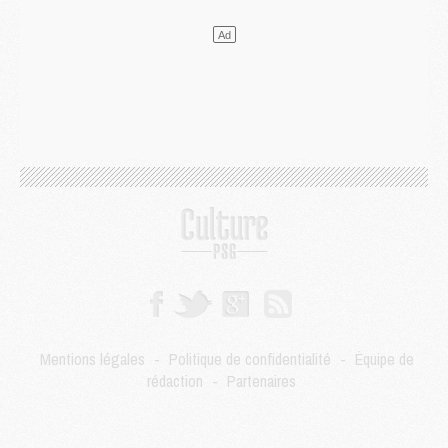
Mercato
- Guéla Doué dans les listes du PSG
Mercato
- Le transfert de Mika Godts au PSG en bonne voie
VENDREDI 31 JUILLET
Match
- Un diffuseur annoncé pour les deux premiers matchs amicaux du PSG
Mercato
- Le transfert d'Akliouche au PSG bouclé, le montant se précise
Club
- Un retour majeur dans le groupe du PSG
Club
- [MAJ] Ndjantou et deux jeunes du PSG annoncés dans un tournoi U21
Mercato
- L'étonnante piste Suzuki confirmée et onéreuse
JEUDI 30 JUILLET
Sélections
- Ancelotti fait le ménage au Brésil mais veut garder Marquinhos
Mercato
- Le statu quo du milieu du PSG se précise
Club
- Le PSG plutôt que la FIFA pour Al-Khelaïfi, poussé par l'UEFA ?
Mercato
- Le PSG presserait Ferran Torres de se décider, deux pistes de secours
Club
- Déguisements, shopping, double scouting, Luis Campos dévoile ses méthodes
Mentions légales
-
Politique de confidentialité
-
Équipe de
Mercato
- Kroupi retiré du mercato
rédaction
-
Partenaires
Mercato
- Enfin une avancée dans le transfert d'Akliouche
MERCREDI 29 JUILLET