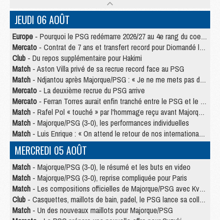
JEUDI 06 AOÛT
Europe
- Pourquoi le PSG redémarre 2026/27 au 4e rang du coefficient UEFA
Mercato
- Contrat de 7 ans et transfert record pour Diomandé loin du PSG
Club
- Du repos supplémentaire pour Hakimi
Match
- Aston Villa privé de sa recrue record face au PSG
Match
- Ndjantou après Majorque/PSG : « Je ne me mets pas de plafond »
Mercato
- La deuxième recrue du PSG arrive
Mercato
- Ferran Torres aurait enfin tranché entre le PSG et le Barça
Match
- Rafel Pol « touché » par l'hommage reçu avant Majorque/PSG
Match
- Majorque/PSG (3-0), les performances individuelles
Match
- Luis Enrique : « On attend le retour de nos internationaux »
MERCREDI 05 AOÛT
Match
- Majorque/PSG (3-0), le résumé et les buts en video
Match
- Majorque/PSG (3-0), reprise compliquée pour Paris
Match
- Les compositions officielles de Majorque/PSG avec Kvara et de nombreux jeunes
Club
- Casquettes, maillots de bain, padel, le PSG lance sa collection été
Match
- Un des nouveaux maillots pour Majorque/PSG