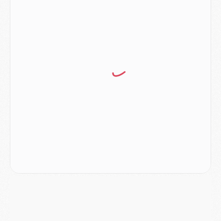
Mercato
- L'Ajax attend bien plus de 45M pour Mika Godts
Club
- Quatre retours importants dans le groupe du PSG, et un plus discret
Mercato
- Ayari file en Ligue 2
Club
- Le PSG s'associe avec un géant de la tech
Mercato
- Vu d'Italie, le transfert de Suzuki au PSG est bien engagé
Mercato
- Ferran Torres ne serait pas à vendre, mais...
Europe
- Gros coup dur pour Aston Villa avant de croiser le PSG
DIMANCHE 02 AOÛT
Mercato
- Le transfert de Kolo Muani à la Juventus est officiel
Mercato
- [MAJ] Le PSG a fait une grosse offre à Parme pour Suzuki
Mercato
- Le PSG a envoyé une première offre pour Mika Godts
Club
- Après Pacho, d'autres retours en vue
Mercato
- Changement de dernière minute pour Kolo Muani
SAMEDI 01 AOÛT
Mercato
- L'agent de Mika Godts confirme un accord avec le PSG
Club
- Quels numéros de maillot pour Akliouche et Digne au PSG ?
Match
- Un hommage prévu lors de Brest/PSG
Mercato
- Le PSG et le Barça ont rendez-vous pour Ferran Torres