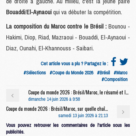
de droite à gauche. Au milieu, c'est la jeune paire
Bouaddi
/
El-Aynaoui
qui va débuter la compétition.
La composition du Maroc contre le Brésil :
Bounou -
Hakimi, Diop, Riad, Mazraoui - Bouaddi, El-Aynaoui -
Diaz, Ounahi, El-Khannouss - Saibari.
Cet article vous a plu ? Partagez le :
#Sélections
#Coupe du Monde 2026
#Brésil
#Maroc
#Composition
Coupe du monde 2026 : Brésil/Maroc, le résumé et les buts en vidéo
dimanche 14 juin 2026 à 9:58
Coupe du monde 2026 : Brésil/Maroc, sur quelle chaîne et à quelle heure regarder le duel Marquinhos/Hakimi ?
samedi 13 juin 2026 à 21:13
Vous pouvez retrouver les commentaires de l'article sous les
publicités.