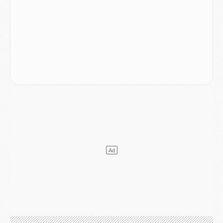
Mercato
- Changement de dernière minute pour Kolo Muani
SAMEDI 01 AOÛT
Mercato
- L'agent de Mika Godts confirme un accord avec le PSG
Club
- Quels numéros de maillot pour Akliouche et Digne au PSG ?
Match
- Un hommage prévu lors de Brest/PSG
Mercato
- Le PSG et le Barça ont rendez-vous pour Ferran Torres
Mercato
- Guéla Doué dans les listes du PSG
Mercato
- Le transfert de Mika Godts au PSG en bonne voie
VENDREDI 31 JUILLET
Match
- Un diffuseur annoncé pour les deux premiers matchs amicaux du PSG
Mercato
- Le transfert d'Akliouche au PSG bouclé, le montant se précise
Club
- Un retour majeur dans le groupe du PSG
Club
- [MAJ] Ndjantou et deux jeunes du PSG annoncés dans un tournoi U21
Mercato
- L'étonnante piste Suzuki confirmée et onéreuse
JEUDI 30 JUILLET
Sélections
- Ancelotti fait le ménage au Brésil mais veut garder Marquinhos
Mercato
- Le statu quo du milieu du PSG se précise