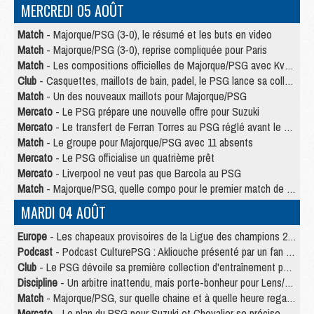
MERCREDI 05 AOÛT
Match
- Majorque/PSG (3-0), le résumé et les buts en video
Match
- Majorque/PSG (3-0), reprise compliquée pour Paris
Match
- Les compositions officielles de Majorque/PSG avec Kvara et de nombreux jeunes
Club
- Casquettes, maillots de bain, padel, le PSG lance sa collection été
Match
- Un des nouveaux maillots pour Majorque/PSG
Mercato
- Le PSG prépare une nouvelle offre pour Suzuki
Mercato
- Le transfert de Ferran Torres au PSG réglé avant le 12 août ?
Match
- Le groupe pour Majorque/PSG avec 11 absents
Mercato
- Le PSG officialise un quatrième prêt
Mercato
- Liverpool ne veut pas que Barcola au PSG
Match
- Majorque/PSG, quelle compo pour le premier match de la saison 2026/27 ?
MARDI 04 AOÛT
Europe
- Les chapeaux provisoires de la Ligue des champions 2026/27
Podcast
- Podcast CulturePSG : Akliouche présenté par un fan de Monaco
Club
- Le PSG dévoile sa première collection d'entraînement pour 2026/2027
Discipline
- Un arbitre inattendu, mais porte-bonheur pour Lens/PSG
Match
- Majorque/PSG, sur quelle chaine et à quelle heure regarder le match ?
Mercato
- Le plan du PSG pour Suzuki et Chevalier se précise