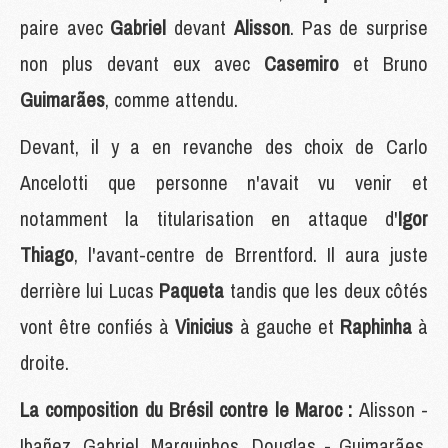
paire avec
Gabriel
devant
Alisson
. Pas de surprise
non plus devant eux avec
Casemiro
et Bruno
Guimarães
, comme attendu.
Devant, il y a en revanche des choix de Carlo
Ancelotti que personne n'avait vu venir et
notamment la titularisation en attaque d'
Igor
Thiago
, l'avant-centre de Brrentford. Il aura juste
derrière lui Lucas
Paqueta
tandis que les deux côtés
vont être confiés à
Vinicius
à gauche et
Raphinha
à
droite.
La composition du Brésil contre le Maroc :
Alisson -
Ibañez, Gabriel, Marquinhos, Douglas - Guimarães,