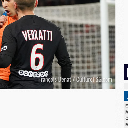
E
M
C
M