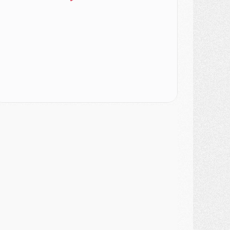
urope
- Gros coup dur pour Aston Villa avant de croiser le PSG
DIMANCHE 02 AOÛT
ercato
- Le transfert de Kolo Muani à la Juventus est officiel
ercato
- [MAJ] Le PSG a fait une grosse offre à Parme pour Suzuki
ercato
- Le PSG a envoyé une première offre pour Mika Godts
lub
- Après Pacho, d'autres retours en vue
ercato
- Changement de dernière minute pour Kolo Muani
SAMEDI 01 AOÛT
ercato
- L'agent de Mika Godts confirme un accord avec le PSG
lub
- Quels numéros de maillot pour Akliouche et Digne au PSG ?
atch
- Un hommage prévu lors de Brest/PSG
ercato
- Le PSG et le Barça ont rendez-vous pour Ferran Torres
ercato
- Guéla Doué dans les listes du PSG
ercato
- Le transfert de Mika Godts au PSG en bonne voie
VENDREDI 31 JUILLET
atch
- Un diffuseur annoncé pour les deux premiers matchs amicaux du PSG
ercato
- Le transfert d'Akliouche au PSG bouclé, le montant se précise
lub
- Un retour majeur dans le groupe du PSG