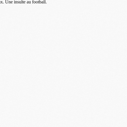
M
C
M
M
F
C
M
P
M
C
R
M
M
C