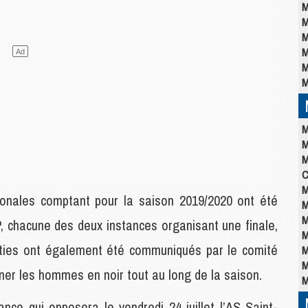
M
M
M
M
M
M
M
M
M
C
M
onales comptant pour la saison 2019/2020 ont été
M
M
FP, chacune des deux instances organisant une finale,
M
parties ont également été communiqués par le comité
M
M
gner les hommes en noir tout au long de la saison.
M
nce qui opposera le vendredi 24 juillet l’AS Saint-