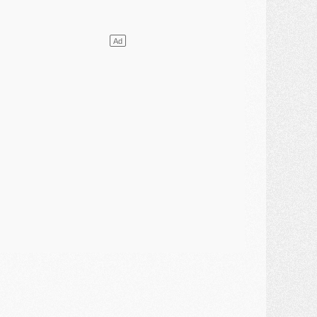
lub
- [MAJ] Ndjantou et deux jeunes du PSG annoncés dans un tournoi U21
ercato
- L'étonnante piste Suzuki confirmée et onéreuse
JEUDI 30 JUILLET
élections
- Ancelotti fait le ménage au Brésil mais veut garder Marquinhos
ercato
- Le statu quo du milieu du PSG se précise
lub
- Le PSG plutôt que la FIFA pour Al-Khelaïfi, poussé par l'UEFA ?
ercato
- Le PSG presserait Ferran Torres de se décider, deux pistes de secours
lub
- Déguisements, shopping, double scouting, Luis Campos dévoile ses méthodes
ercato
- Kroupi retiré du mercato
ercato
- Enfin une avancée dans le transfert d'Akliouche
MERCREDI 29 JUILLET
ercato
- Ferran Torres priorité du PSG, mais ouvert à tout
ercato
- Première offre de Liverpool en approche pour Barcola
ercato
- Le montant du transfert de Kolo Muani se précise, la formule aussi
ercato
- Kolo Muani attendu en Italie, son transfert débloqué
ercato
- Monaco a encore repoussé une offre du PSG pour Akliouche
ercato
- Liverpool presque d'accord avec Barcola, le PSG pas du tout
ercato
- Moment décisif pour le transfert de Kolo Muani