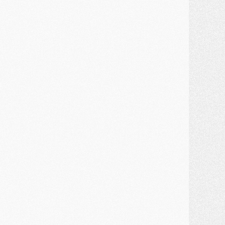
MARDI 28 JUILLET
ercato
- Des intermédiaires ont tenté de relancer Diomande au PSG
lub
- Au moins neuf jeunes conviés à l'entraînement des pros
ercato
- Une partie du communiqué du PSG sur Diomande expliquée
ercato
- Barcola futur plus gros transfert de l'été ?
ormation
- Retour sur la saison des U17 du PSG en 7 chiffres clés
lub
- Le PSG connaît ses premiers matches de septembre
ercato
- Un troisième prêt bouclé par le PSG
LUNDI 27 JUILLET
odcast
- Podcast CulturePSG à 22h : Mercato (Barcola, Diomande, etc)
ercato
- La prolongation de Dembélé au PSG dans la dernière ligne droite
lub
- Le PSG a fait sa reprise avec... 9 joueurs
és. sociaux
- Les Portugais du PSG réunis pendant leurs vacances
ercato
- Le PSG avance sur la piste Suzuki
ercato
- Après Digne, un autre défenseur en approche au PSG ?
lub
- Une petite quinzaine de joueurs attendus pour la reprise de l'entraînement du PSG
DIMANCHE 26 JUILLET