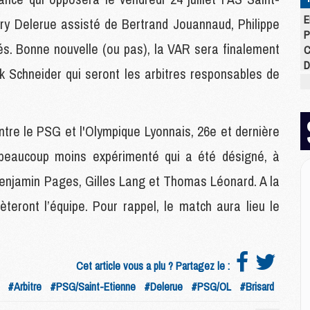
E
ry Delerue assisté de Bertrand Jouannaud, Philippe
P
nés. Bonne nouvelle (ou pas), la VAR sera finalement
C
D
ck Schneider qui seront les arbitres responsables de
M
M
M
M
ntre le PSG et l'Olympique Lyonnais, 26e et dernière
M
re beaucoup moins expérimenté qui a été désigné, à
M
Benjamin Pages, Gilles Lang et Thomas Léonard. A la
M
eront l’équipe. Pour rappel, le match aura lieu le
M
C
M
C
Cet article vous a plu ? Partagez le :
M
#Arbitre
#PSG/Saint-Etienne
#Delerue
#PSG/OL
#Brisard
M