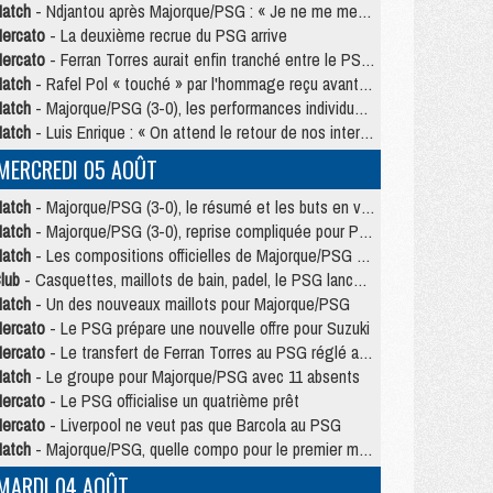
atch
- Ndjantou après Majorque/PSG : « Je ne me mets pas de plafond »
ercato
- La deuxième recrue du PSG arrive
ercato
- Ferran Torres aurait enfin tranché entre le PSG et le Barça
atch
- Rafel Pol « touché » par l'hommage reçu avant Majorque/PSG
atch
- Majorque/PSG (3-0), les performances individuelles
atch
- Luis Enrique : « On attend le retour de nos internationaux »
MERCREDI 05 AOÛT
atch
- Majorque/PSG (3-0), le résumé et les buts en video
atch
- Majorque/PSG (3-0), reprise compliquée pour Paris
atch
- Les compositions officielles de Majorque/PSG avec Kvara et de nombreux jeunes
lub
- Casquettes, maillots de bain, padel, le PSG lance sa collection été
atch
- Un des nouveaux maillots pour Majorque/PSG
ercato
- Le PSG prépare une nouvelle offre pour Suzuki
ercato
- Le transfert de Ferran Torres au PSG réglé avant le 12 août ?
atch
- Le groupe pour Majorque/PSG avec 11 absents
ercato
- Le PSG officialise un quatrième prêt
ercato
- Liverpool ne veut pas que Barcola au PSG
atch
- Majorque/PSG, quelle compo pour le premier match de la saison 2026/27 ?
MARDI 04 AOÛT