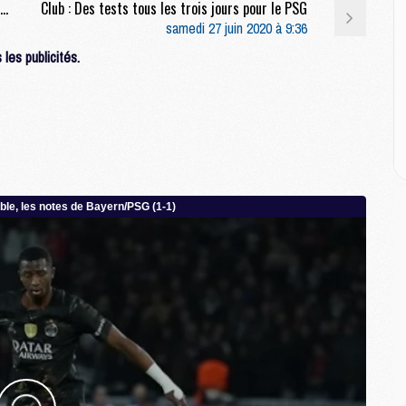
E
Mercato : Castagne (Atalanta) : « Tu ne peux pas dire non au PSG »
Club : Des tests tous les trois jours pour le PSG
samedi 27 juin 2020 à 9:36
les publicités.
M
M
M
C
M
M
C
M
M
M
M
M
M
C