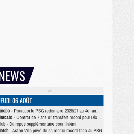
NEWS
JEUDI 06 AOÛT
urope
- Pourquoi le PSG redémarre 2026/27 au 4e rang du coefficient UEFA
ercato
- Contrat de 7 ans et transfert record pour Diomandé loin du PSG
lub
- Du repos supplémentaire pour Hakimi
atch
- Aston Villa privé de sa recrue record face au PSG