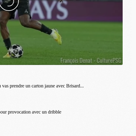
C
M
S
M
C
M
C
M
M
M
M
M
M
M
M
M