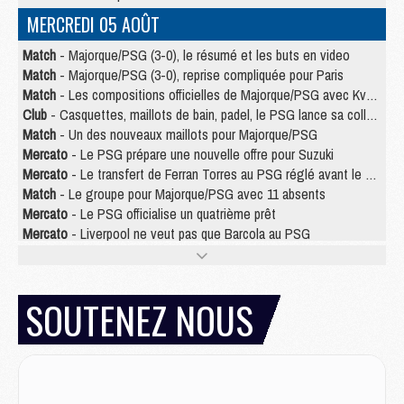
MERCREDI 05 AOÛT
Match
- Majorque/PSG (3-0), le résumé et les buts en video
Match
- Majorque/PSG (3-0), reprise compliquée pour Paris
Match
- Les compositions officielles de Majorque/PSG avec Kvara et de nombreux jeunes
Club
- Casquettes, maillots de bain, padel, le PSG lance sa collection été
Match
- Un des nouveaux maillots pour Majorque/PSG
Mercato
- Le PSG prépare une nouvelle offre pour Suzuki
Mercato
- Le transfert de Ferran Torres au PSG réglé avant le 12 août ?
Match
- Le groupe pour Majorque/PSG avec 11 absents
Mercato
- Le PSG officialise un quatrième prêt
Mercato
- Liverpool ne veut pas que Barcola au PSG
Match
- Majorque/PSG, quelle compo pour le premier match de la saison 2026/27 ?
MARDI 04 AOÛT
SOUTENEZ NOUS
Europe
- Les chapeaux provisoires de la Ligue des champions 2026/27
Podcast
- Podcast CulturePSG : Akliouche présenté par un fan de Monaco
Club
- Le PSG dévoile sa première collection d'entraînement pour 2026/2027
Discipline
- Un arbitre inattendu, mais porte-bonheur pour Lens/PSG
Match
- Majorque/PSG, sur quelle chaine et à quelle heure regarder le match ?