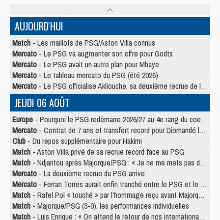
AUJOURD'HUI
Match
- Les maillots de PSG/Aston Villa connus
Mercato
- Le PSG va augmenter son offre pour Godts
Mercato
- Le PSG avait un autre plan pour Mbaye
Mercato
- Le tableau mercato du PSG (été 2026)
Mercato
- Le PSG officialise Akliouche, sa deuxième recrue de l’été
JEUDI 06 AOÛT
Europe
- Pourquoi le PSG redémarre 2026/27 au 4e rang du coefficient UEFA
Mercato
- Contrat de 7 ans et transfert record pour Diomandé loin du PSG
Club
- Du repos supplémentaire pour Hakimi
Match
- Aston Villa privé de sa recrue record face au PSG
Match
- Ndjantou après Majorque/PSG : « Je ne me mets pas de plafond »
Mercato
- La deuxième recrue du PSG arrive
Mercato
- Ferran Torres aurait enfin tranché entre le PSG et le Barça
Match
- Rafel Pol « touché » par l'hommage reçu avant Majorque/PSG
Match
- Majorque/PSG (3-0), les performances individuelles
Match
- Luis Enrique : « On attend le retour de nos internationaux »