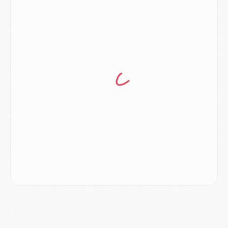
Mercato
- Le plan du PSG pour Suzuki et Chevalier se précise
Mercato
- L'Ajax refuse la première offre du PSG pour Godts
Mercato
- Le PSG veut accélérer, Ferran Torres temporise
Mercato
- Liverpool encore très loin du compte pour Barcola
LUNDI 03 AOÛT
Match
- Podcast CulturePSG : Mercato (Godts, Suzuki, Akliouche, Barcola, etc)
Mercato
- L'Ajax attend bien plus de 45M pour Mika Godts
Club
- Quatre retours importants dans le groupe du PSG, et un plus discret
Mercato
- Ayari file en Ligue 2
Club
- Le PSG s'associe avec un géant de la tech
Mercato
- Vu d'Italie, le transfert de Suzuki au PSG est bien engagé
Mercato
- Ferran Torres ne serait pas à vendre, mais...
Europe
- Gros coup dur pour Aston Villa avant de croiser le PSG
DIMANCHE 02 AOÛT
Mercato
- Le transfert de Kolo Muani à la Juventus est officiel
Mercato
- [MAJ] Le PSG a fait une grosse offre à Parme pour Suzuki
Mercato
- Le PSG a envoyé une première offre pour Mika Godts
Club
- Après Pacho, d'autres retours en vue