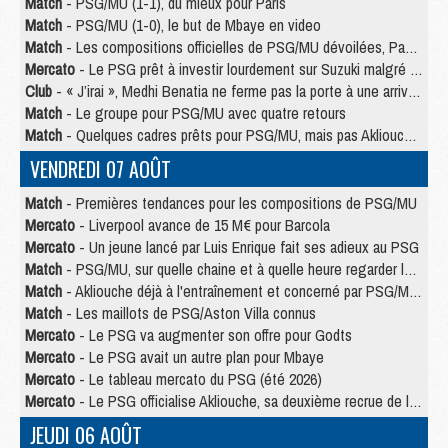
Match
- PSG/MU (1-1), du mieux pour Paris
Match
- PSG/MU (1-0), le but de Mbaye en video
Match
- Les compositions officielles de PSG/MU dévoilées, Pacho titulaire
Mercato
- Le PSG prêt à investir lourdement sur Suzuki malgré Safonov et Chevalier
Club
- « J’irai », Medhi Benatia ne ferme pas la porte à une arrivée au PSG
Match
- Le groupe pour PSG/MU avec quatre retours
Match
- Quelques cadres prêts pour PSG/MU, mais pas Akliouche ?
VENDREDI 07 AOÛT
Match
- Premières tendances pour les compositions de PSG/MU
Mercato
- Liverpool avance de 15 M€ pour Barcola
Mercato
- Un jeune lancé par Luis Enrique fait ses adieux au PSG
Match
- PSG/MU, sur quelle chaine et à quelle heure regarder le match ?
Match
- Akliouche déjà à l'entraînement et concerné par PSG/MU ?
Match
- Les maillots de PSG/Aston Villa connus
Mercato
- Le PSG va augmenter son offre pour Godts
Mercato
- Le PSG avait un autre plan pour Mbaye
Mercato
- Le tableau mercato du PSG (été 2026)
Mercato
- Le PSG officialise Akliouche, sa deuxième recrue de l’été
JEUDI 06 AOÛT