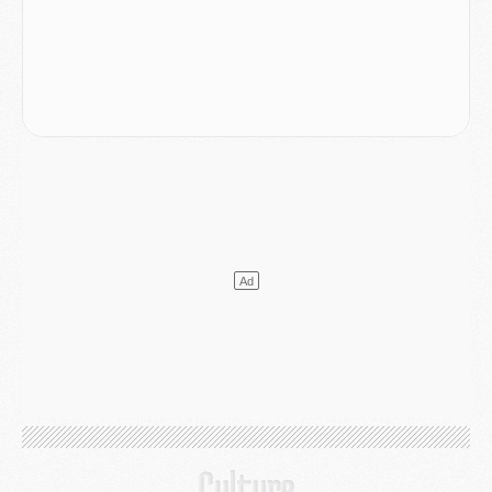
Mercato
- Le PSG officialise un quatrième prêt
Mercato
- Liverpool ne veut pas que Barcola au PSG
Match
- Majorque/PSG, quelle compo pour le premier match de la saison 2026/27 ?
MARDI 04 AOÛT
Europe
- Les chapeaux provisoires de la Ligue des champions 2026/27
Podcast
- Podcast CulturePSG : Akliouche présenté par un fan de Monaco
Club
- Le PSG dévoile sa première collection d'entraînement pour 2026/2027
Discipline
- Un arbitre inattendu, mais porte-bonheur pour Lens/PSG
Match
- Majorque/PSG, sur quelle chaine et à quelle heure regarder le match ?
Mercato
- Le plan du PSG pour Suzuki et Chevalier se précise
Mercato
- L'Ajax refuse la première offre du PSG pour Godts
Mercato
- Le PSG veut accélérer, Ferran Torres temporise
Mercato
- Liverpool encore très loin du compte pour Barcola
LUNDI 03 AOÛT
Match
- Podcast CulturePSG : Mercato (Godts, Suzuki, Akliouche, Barcola, etc)
Mercato
- L'Ajax attend bien plus de 45M pour Mika Godts
Club
- Quatre retours importants dans le groupe du PSG, et un plus discret
Mercato
- Ayari file en Ligue 2