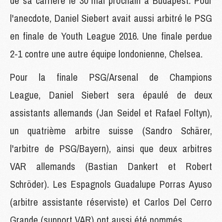
de sa carrière le 30 mai prochain à Budapest. Pour
l'anecdote, Daniel Siebert avait aussi arbitré le PSG
en finale de Youth League 2016. Une finale perdue
2-1 contre une autre équipe londonienne, Chelsea.
Pour la finale PSG/Arsenal de Champions
League, Daniel Siebert sera épaulé de deux
assistants allemands (Jan Seidel et Rafael Foltyn),
un quatrième arbitre suisse (Sandro Schärer,
l'arbitre de PSG/Bayern), ainsi que deux arbitres
VAR allemands (Bastian Dankert et Robert
Schröder). Les Espagnols Guadalupe Porras Ayuso
(arbitre assistante réserviste) et Carlos Del Cerro
Grande (support VAR) ont aussi été nommés.