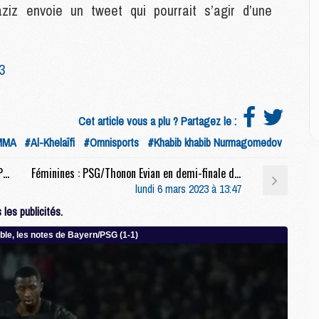
ziz envoie un tweet qui pourrait s’agir d’une
M
C
M
3
M
M
M
Cet article vous a plu ? Partagez le :
MMA
#Al-Khelaïfi
#Omnisports
#Khabib khabib Nurmagomedov
M
Anciens : Après son départ, Sarabia décrit le PSG comme une « addition d’individualités »
Féminines : PSG/Thonon Evian en demi-finale de la Coupe de France féminine
M
lundi 6 mars 2023 à 13:47
C
C
les publicités.
M
S
M
C