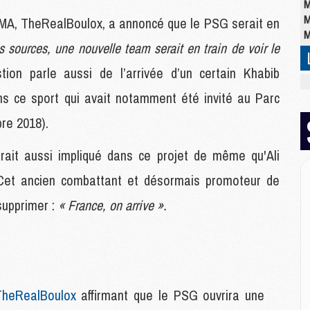
M
M
 MMA, TheRealBoulox, a annoncé que le PSG serait en
M
 sources, une nouvelle team serait en train de voir le
ion parle aussi de l’arrivée d’un certain Khabib
M
 ce sport qui avait notamment été invité au Parc
M
C
bre 2018).
M
C
rait aussi impliqué dans ce projet de même qu'Ali
M
M
Cet ancien combattant et désormais promoteur de
E
supprimer :
« France, on arrive ».
M
M
M
C
heRealBoulox
affirmant que le PSG ouvrira une
M