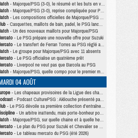
atch
- Majorque/PSG (3-0), le résumé et les buts en video
atch
- Majorque/PSG (3-0), reprise compliquée pour Paris
atch
- Les compositions officielles de Majorque/PSG avec Kvara et de nombreux jeunes
lub
- Casquettes, maillots de bain, padel, le PSG lance sa collection été
atch
- Un des nouveaux maillots pour Majorque/PSG
ercato
- Le PSG prépare une nouvelle offre pour Suzuki
ercato
- Le transfert de Ferran Torres au PSG réglé avant le 12 août ?
atch
- Le groupe pour Majorque/PSG avec 11 absents
ercato
- Le PSG officialise un quatrième prêt
ercato
- Liverpool ne veut pas que Barcola au PSG
atch
- Majorque/PSG, quelle compo pour le premier match de la saison 2026/27 ?
MARDI 04 AOÛT
urope
- Les chapeaux provisoires de la Ligue des champions 2026/27
odcast
- Podcast CulturePSG : Akliouche présenté par un fan de Monaco
lub
- Le PSG dévoile sa première collection d'entraînement pour 2026/2027
iscipline
- Un arbitre inattendu, mais porte-bonheur pour Lens/PSG
atch
- Majorque/PSG, sur quelle chaine et à quelle heure regarder le match ?
ercato
- Le plan du PSG pour Suzuki et Chevalier se précise
ercato
- Le tableau mercato du PSG (été 2026)