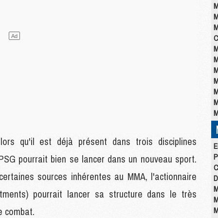
M
M
M
C
M
M
M
M
M
M
M
rs qu'il est déjà présent dans trois disciplines
E
P
le PSG pourrait bien se lancer dans un nouveau sport.
C
 certaines sources inhérentes au MMA, l'actionnaire
D
M
ments) pourrait lancer sa structure dans le très
M
de combat.
M