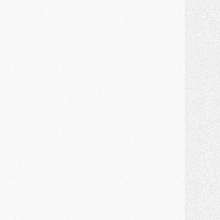
ercato
- Un troisième prêt bouclé par le PSG
LUNDI 27 JUILLET
odcast
- Podcast CulturePSG à 22h : Mercato (Barcola, Diomande, etc)
ercato
- La prolongation de Dembélé au PSG dans la dernière ligne droite
lub
- Le PSG a fait sa reprise avec... 9 joueurs
és. sociaux
- Les Portugais du PSG réunis pendant leurs vacances
ercato
- Le PSG avance sur la piste Suzuki
ercato
- Après Digne, un autre défenseur en approche au PSG ?
lub
- Une petite quinzaine de joueurs attendus pour la reprise de l'entraînement du PSG
DIMANCHE 26 JUILLET
ercato
- Le PSG lâche Diomande et tacle des demandes « totalement disproportionnés »
lub
- [Avant la reprise] Les tauliers de la saison passée
lub
- Barcola refuse de prolonger au PSG
ercato
- Luis Enrique derrière l'intérêt du PSG pour Rodri ?
ercato
- Le transfert de Kolo Muani enfin débloqué ?
ercato
- Le PSG n'est plus en pole pour Diomande, mais pas hors-jeu
SAMEDI 25 JUILLET