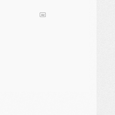
ercato
- Le PSG presserait Ferran Torres de se décider, deux pistes de secours
lub
- Déguisements, shopping, double scouting, Luis Campos dévoile ses méthodes
ercato
- Kroupi retiré du mercato
ercato
- Enfin une avancée dans le transfert d'Akliouche
MERCREDI 29 JUILLET
ercato
- Ferran Torres priorité du PSG, mais ouvert à tout
ercato
- Première offre de Liverpool en approche pour Barcola
ercato
- Le montant du transfert de Kolo Muani se précise, la formule aussi
ercato
- Kolo Muani attendu en Italie, son transfert débloqué
ercato
- Monaco a encore repoussé une offre du PSG pour Akliouche
ercato
- Liverpool presque d'accord avec Barcola, le PSG pas du tout
ercato
- Moment décisif pour le transfert de Kolo Muani
MARDI 28 JUILLET
ercato
- Des intermédiaires ont tenté de relancer Diomande au PSG
lub
- Au moins neuf jeunes conviés à l'entraînement des pros
ercato
- Une partie du communiqué du PSG sur Diomande expliquée
ercato
- Barcola futur plus gros transfert de l'été ?
ormation
- Retour sur la saison des U17 du PSG en 7 chiffres clés
lub
- Le PSG connaît ses premiers matches de septembre