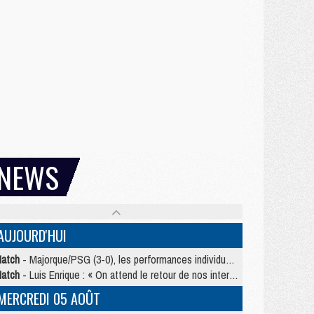
NEWS
AUJOURD'HUI
atch
- Majorque/PSG (3-0), les performances individuelles
atch
- Luis Enrique : « On attend le retour de nos internationaux »
MERCREDI 05 AOÛT