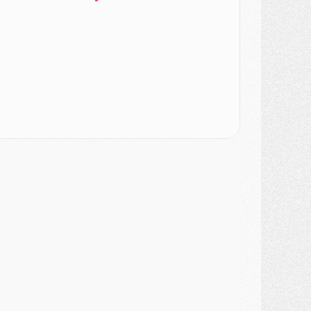
SAMEDI 01 AOÛT
ercato
- L'agent de Mika Godts confirme un accord avec le PSG
lub
- Quels numéros de maillot pour Akliouche et Digne au PSG ?
atch
- Un hommage prévu lors de Brest/PSG
ercato
- Le PSG et le Barça ont rendez-vous pour Ferran Torres
ercato
- Guéla Doué dans les listes du PSG
ercato
- Le transfert de Mika Godts au PSG en bonne voie
VENDREDI 31 JUILLET
atch
- Un diffuseur annoncé pour les deux premiers matchs amicaux du PSG
ercato
- Le transfert d'Akliouche au PSG bouclé, le montant se précise
lub
- Un retour majeur dans le groupe du PSG
lub
- [MAJ] Ndjantou et deux jeunes du PSG annoncés dans un tournoi U21
ercato
- L'étonnante piste Suzuki confirmée et onéreuse
JEUDI 30 JUILLET
élections
- Ancelotti fait le ménage au Brésil mais veut garder Marquinhos
ercato
- Le statu quo du milieu du PSG se précise
lub
- Le PSG plutôt que la FIFA pour Al-Khelaïfi, poussé par l'UEFA ?