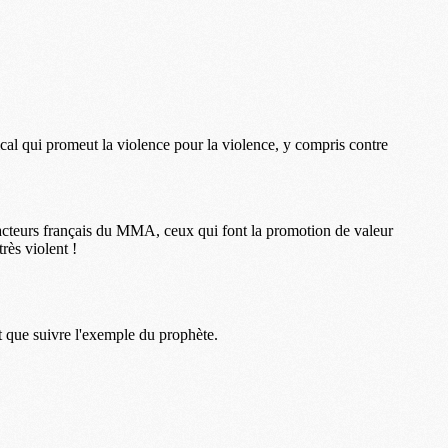
M
P
M
C
R
M
M
C
M
C
C
M
M
M