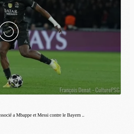
M
C
M
M
M
M
M
M
M
M
M
M
C
M
M
F
C