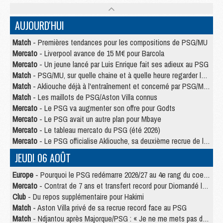
AUJOURD'HUI
Match
- Premières tendances pour les compositions de PSG/MU
Mercato
- Liverpool avance de 15 M€ pour Barcola
Mercato
- Un jeune lancé par Luis Enrique fait ses adieux au PSG
Match
- PSG/MU, sur quelle chaine et à quelle heure regarder le match ?
Match
- Akliouche déjà à l'entraînement et concerné par PSG/MU ?
Match
- Les maillots de PSG/Aston Villa connus
Mercato
- Le PSG va augmenter son offre pour Godts
Mercato
- Le PSG avait un autre plan pour Mbaye
Mercato
- Le tableau mercato du PSG (été 2026)
Mercato
- Le PSG officialise Akliouche, sa deuxième recrue de l’été
JEUDI 06 AOÛT
Europe
- Pourquoi le PSG redémarre 2026/27 au 4e rang du coefficient UEFA
Mercato
- Contrat de 7 ans et transfert record pour Diomandé loin du PSG
Club
- Du repos supplémentaire pour Hakimi
Match
- Aston Villa privé de sa recrue record face au PSG
Match
- Ndjantou après Majorque/PSG : « Je ne me mets pas de plafond »