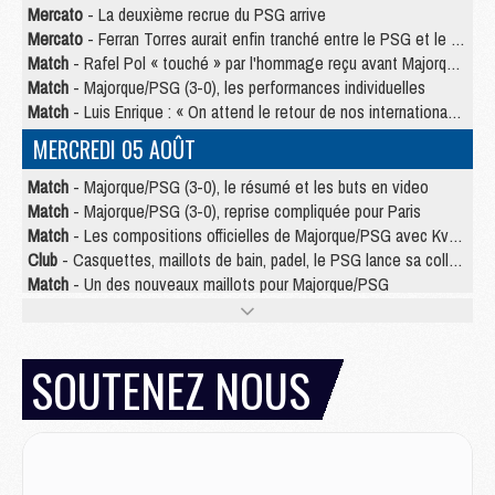
Mercato
- La deuxième recrue du PSG arrive
Mercato
- Ferran Torres aurait enfin tranché entre le PSG et le Barça
Match
- Rafel Pol « touché » par l'hommage reçu avant Majorque/PSG
Match
- Majorque/PSG (3-0), les performances individuelles
Match
- Luis Enrique : « On attend le retour de nos internationaux »
MERCREDI 05 AOÛT
Match
- Majorque/PSG (3-0), le résumé et les buts en video
Match
- Majorque/PSG (3-0), reprise compliquée pour Paris
Match
- Les compositions officielles de Majorque/PSG avec Kvara et de nombreux jeunes
Club
- Casquettes, maillots de bain, padel, le PSG lance sa collection été
Match
- Un des nouveaux maillots pour Majorque/PSG
Mercato
- Le PSG prépare une nouvelle offre pour Suzuki
Mercato
- Le transfert de Ferran Torres au PSG réglé avant le 12 août ?
Match
- Le groupe pour Majorque/PSG avec 11 absents
SOUTENEZ NOUS
Mercato
- Le PSG officialise un quatrième prêt
Mercato
- Liverpool ne veut pas que Barcola au PSG
Match
- Majorque/PSG, quelle compo pour le premier match de la saison 2026/27 ?
MARDI 04 AOÛT