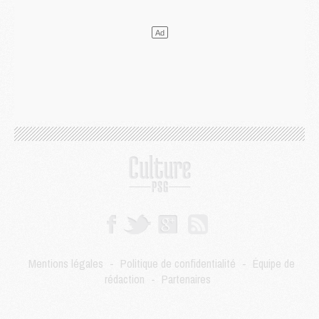
Mercato
- Le transfert de Kolo Muani à la Juventus est officiel
Mercato
- [MAJ] Le PSG a fait une grosse offre à Parme pour Suzuki
Mercato
- Le PSG a envoyé une première offre pour Mika Godts
Club
- Après Pacho, d'autres retours en vue
Mercato
- Changement de dernière minute pour Kolo Muani
SAMEDI 01 AOÛT
Mercato
- L'agent de Mika Godts confirme un accord avec le PSG
Club
- Quels numéros de maillot pour Akliouche et Digne au PSG ?
Match
- Un hommage prévu lors de Brest/PSG
Mercato
- Le PSG et le Barça ont rendez-vous pour Ferran Torres
Mercato
- Guéla Doué dans les listes du PSG
Mercato
- Le transfert de Mika Godts au PSG en bonne voie
VENDREDI 31 JUILLET
Match
- Un diffuseur annoncé pour les deux premiers matchs amicaux du PSG
Mentions légales
-
Politique de confidentialité
-
Équipe de
Mercato
- Le transfert d'Akliouche au PSG bouclé, le montant se précise
rédaction
-
Partenaires
Club
- Un retour majeur dans le groupe du PSG
Club
- [MAJ] Ndjantou et deux jeunes du PSG annoncés dans un tournoi U21