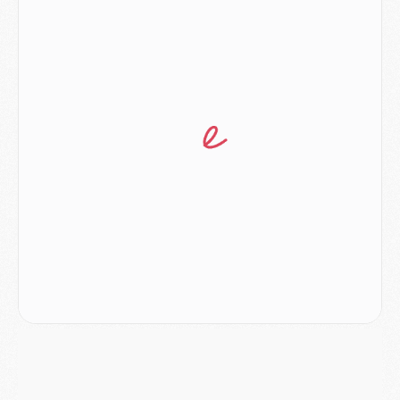
Europe
- Les chapeaux provisoires de la Ligue des champions 2026/27
Podcast
- Podcast CulturePSG : Akliouche présenté par un fan de Monaco
Club
- Le PSG dévoile sa première collection d'entraînement pour 2026/2027
Discipline
- Un arbitre inattendu, mais porte-bonheur pour Lens/PSG
Match
- Majorque/PSG, sur quelle chaine et à quelle heure regarder le match ?
Mercato
- Le plan du PSG pour Suzuki et Chevalier se précise
Mercato
- L'Ajax refuse la première offre du PSG pour Godts
Mercato
- Le PSG veut accélérer, Ferran Torres temporise
Mercato
- Liverpool encore très loin du compte pour Barcola
LUNDI 03 AOÛT
Match
- Podcast CulturePSG : Mercato (Godts, Suzuki, Akliouche, Barcola, etc)
Mercato
- L'Ajax attend bien plus de 45M pour Mika Godts
Club
- Quatre retours importants dans le groupe du PSG, et un plus discret
Mercato
- Ayari file en Ligue 2
Club
- Le PSG s'associe avec un géant de la tech
Mercato
- Vu d'Italie, le transfert de Suzuki au PSG est bien engagé
Mercato
- Ferran Torres ne serait pas à vendre, mais...
Europe
- Gros coup dur pour Aston Villa avant de croiser le PSG
DIMANCHE 02 AOÛT