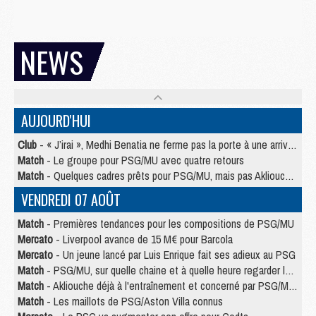
NEWS
AUJOURD'HUI
Club
- « J’irai », Medhi Benatia ne ferme pas la porte à une arrivée au PSG
Match
- Le groupe pour PSG/MU avec quatre retours
Match
- Quelques cadres prêts pour PSG/MU, mais pas Akliouche ?
VENDREDI 07 AOÛT
Match
- Premières tendances pour les compositions de PSG/MU
Mercato
- Liverpool avance de 15 M€ pour Barcola
Mercato
- Un jeune lancé par Luis Enrique fait ses adieux au PSG
Match
- PSG/MU, sur quelle chaine et à quelle heure regarder le match ?
Match
- Akliouche déjà à l'entraînement et concerné par PSG/MU ?
Match
- Les maillots de PSG/Aston Villa connus