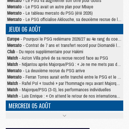
Mercato
- Le PSG va augmenter son offre pour Godts
Mercato
- Le PSG avait un autre plan pour Mbaye
Mercato
- Le tableau mercato du PSG (été 2026)
Mercato
- Le PSG officialise Akliouche, sa deuxième recrue de l’été
JEUDI 06 AOÛT
Europe
- Pourquoi le PSG redémarre 2026/27 au 4e rang du coefficient UEFA
Mercato
- Contrat de 7 ans et transfert record pour Diomandé loin du PSG
Club
- Du repos supplémentaire pour Hakimi
Match
- Aston Villa privé de sa recrue record face au PSG
Match
- Ndjantou après Majorque/PSG : « Je ne me mets pas de plafond »
Mercato
- La deuxième recrue du PSG arrive
Mercato
- Ferran Torres aurait enfin tranché entre le PSG et le Barça
Match
- Rafel Pol « touché » par l'hommage reçu avant Majorque/PSG
Match
- Majorque/PSG (3-0), les performances individuelles
Match
- Luis Enrique : « On attend le retour de nos internationaux »
MERCREDI 05 AOÛT
Match
- Majorque/PSG (3-0), le résumé et les buts en video
Match
- Majorque/PSG (3-0), reprise compliquée pour Paris
Match
- Les compositions officielles de Majorque/PSG avec Kvara et de nombreux jeunes