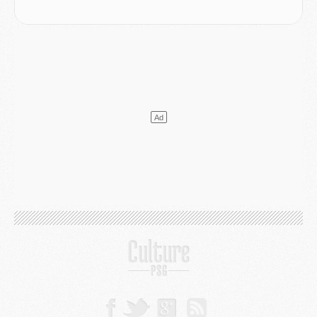
LUNDI 03 AOÛT
Match
- Podcast CulturePSG : Mercato (Godts, Suzuki, Akliouche, Barcola, etc)
Mercato
- L'Ajax attend bien plus de 45M pour Mika Godts
Club
- Quatre retours importants dans le groupe du PSG, et un plus discret
Mercato
- Ayari file en Ligue 2
Club
- Le PSG s'associe avec un géant de la tech
Mercato
- Vu d'Italie, le transfert de Suzuki au PSG est bien engagé
Mercato
- Ferran Torres ne serait pas à vendre, mais...
Europe
- Gros coup dur pour Aston Villa avant de croiser le PSG
DIMANCHE 02 AOÛT
Mercato
- Le transfert de Kolo Muani à la Juventus est officiel
Mercato
- [MAJ] Le PSG a fait une grosse offre à Parme pour Suzuki
Mercato
- Le PSG a envoyé une première offre pour Mika Godts
Club
- Après Pacho, d'autres retours en vue
Mercato
- Changement de dernière minute pour Kolo Muani
SAMEDI 01 AOÛT
Mercato
- L'agent de Mika Godts confirme un accord avec le PSG
Club
- Quels numéros de maillot pour Akliouche et Digne au PSG ?