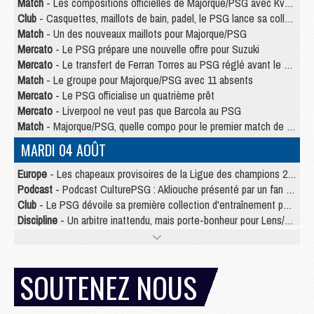
Match
- Les compositions officielles de Majorque/PSG avec Kvara et de nombreux jeunes
Club
- Casquettes, maillots de bain, padel, le PSG lance sa collection été
Match
- Un des nouveaux maillots pour Majorque/PSG
Mercato
- Le PSG prépare une nouvelle offre pour Suzuki
Mercato
- Le transfert de Ferran Torres au PSG réglé avant le 12 août ?
Match
- Le groupe pour Majorque/PSG avec 11 absents
Mercato
- Le PSG officialise un quatrième prêt
Mercato
- Liverpool ne veut pas que Barcola au PSG
Match
- Majorque/PSG, quelle compo pour le premier match de la saison 2026/27 ?
MARDI 04 AOÛT
Europe
- Les chapeaux provisoires de la Ligue des champions 2026/27
Podcast
- Podcast CulturePSG : Akliouche présenté par un fan de Monaco
Club
- Le PSG dévoile sa première collection d'entraînement pour 2026/2027
Discipline
- Un arbitre inattendu, mais porte-bonheur pour Lens/PSG
Match
- Majorque/PSG, sur quelle chaine et à quelle heure regarder le match ?
Mercato
- Le plan du PSG pour Suzuki et Chevalier se précise
Mercato
- Le tableau mercato du PSG (été 2026)
SOUTENEZ NOUS
Mercato
- L'Ajax refuse la première offre du PSG pour Godts
Mercato
- Le PSG veut accélérer, Ferran Torres temporise
Mercato
- Liverpool encore très loin du compte pour Barcola