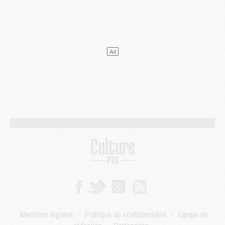
Club
- Quels numéros de maillot pour Akliouche et Digne au PSG ?
Match
- Un hommage prévu lors de Brest/PSG
Mercato
- Le PSG et le Barça ont rendez-vous pour Ferran Torres
Mercato
- Guéla Doué dans les listes du PSG
Mercato
- Le transfert de Mika Godts au PSG en bonne voie
VENDREDI 31 JUILLET
Match
- Un diffuseur annoncé pour les deux premiers matchs amicaux du PSG
Mercato
- Le transfert d'Akliouche au PSG bouclé, le montant se précise
Club
- Un retour majeur dans le groupe du PSG
Club
- [MAJ] Ndjantou et deux jeunes du PSG annoncés dans un tournoi U21
Mercato
- L'étonnante piste Suzuki confirmée et onéreuse
JEUDI 30 JUILLET
Sélections
- Ancelotti fait le ménage au Brésil mais veut garder Marquinhos
Mercato
- Le statu quo du milieu du PSG se précise
Club
- Le PSG plutôt que la FIFA pour Al-Khelaïfi, poussé par l'UEFA ?
Mercato
- Le PSG presserait Ferran Torres de se décider, deux pistes de secours
Club
- Déguisements, shopping, double scouting, Luis Campos dévoile ses méthodes
Mentions légales
-
Politique de confidentialité
-
Équipe de
Mercato
- Kroupi retiré du mercato