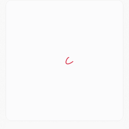
LUNDI 03 AOÛT
Match
- Podcast CulturePSG : Mercato (Godts, Suzuki, Akliouche, Barcola, etc)
Mercato
- L'Ajax attend bien plus de 45M pour Mika Godts
Club
- Quatre retours importants dans le groupe du PSG, et un plus discret
Mercato
- Ayari file en Ligue 2
Club
- Le PSG s'associe avec un géant de la tech
Mercato
- Vu d'Italie, le transfert de Suzuki au PSG est bien engagé
Mercato
- Ferran Torres ne serait pas à vendre, mais...
Europe
- Gros coup dur pour Aston Villa avant de croiser le PSG
DIMANCHE 02 AOÛT
Mercato
- Le transfert de Kolo Muani à la Juventus est officiel
Mercato
- [MAJ] Le PSG a fait une grosse offre à Parme pour Suzuki
Mercato
- Le PSG a envoyé une première offre pour Mika Godts
Club
- Après Pacho, d'autres retours en vue
Mercato
- Changement de dernière minute pour Kolo Muani
SAMEDI 01 AOÛT
Mercato
- L'agent de Mika Godts confirme un accord avec le PSG