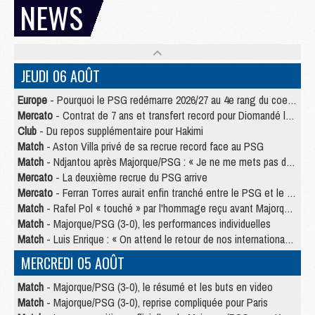
NEWS
JEUDI 06 AOÛT
Europe
- Pourquoi le PSG redémarre 2026/27 au 4e rang du coefficient UEFA
Mercato
- Contrat de 7 ans et transfert record pour Diomandé loin du PSG
Club
- Du repos supplémentaire pour Hakimi
Match
- Aston Villa privé de sa recrue record face au PSG
Match
- Ndjantou après Majorque/PSG : « Je ne me mets pas de plafond »
Mercato
- La deuxième recrue du PSG arrive
Mercato
- Ferran Torres aurait enfin tranché entre le PSG et le Barça
Match
- Rafel Pol « touché » par l'hommage reçu avant Majorque/PSG
Match
- Majorque/PSG (3-0), les performances individuelles
Match
- Luis Enrique : « On attend le retour de nos internationaux »
MERCREDI 05 AOÛT
Match
- Majorque/PSG (3-0), le résumé et les buts en video
Match
- Majorque/PSG (3-0), reprise compliquée pour Paris