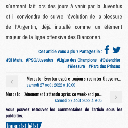
sûrement fait lors des jours à venir par la Juventus
et il conviendra de suivre l'évolution de la blessure
de l'Argentin, déjà installé comme un élément
majeur de la ligne offensive des Bianconeri.
Cet article vous a plu ? Partagez le :
#Di Maria
#PSG/Juventus
#Ligue des Champions
#Calendrier
#Blessure
#Parc des Princes
Mercato : Everton espère toujours recruter Gueye avant la fin du mercato
samedi 27 août 2022 à 10:09
Mercato : Dénouement attendu après ce week-end pour Paredes à la Juventus
samedi 27 août 2022 à 9:05
Vous pouvez retrouver les commentaires de l'article sous les
publicités.
Joueur(s) lié(s)