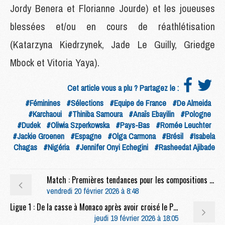
Jordy Benera et Florianne Jourde) et les joueuses
blessées et/ou en cours de réathlétisation
(Katarzyna Kiedrzynek, Jade Le Guilly, Griedge
Mbock et Vitoria Yaya).
Cet article vous a plu ? Partagez le :
#Féminines
#Sélections
#Equipe de France
#De Almeida
#Karchaoui
#Thiniba Samoura
#Anaïs Ebayilin
#Pologne
#Dudek
#Oliwia Szperkowska
#Pays-Bas
#Romée Leuchter
#Jackie Groenen
#Espagne
#Olga Carmona
#Brésil
#Isabela
Chagas
#Nigéria
#Jennifer Onyi Echegini
#Rasheedat Ajibade
Match : Premières tendances pour les compositions de PSG/Metz
vendredi 20 février 2026 à 8:48
Ligue 1 : De la casse à Monaco après avoir croisé le PSG ?
jeudi 19 février 2026 à 18:05