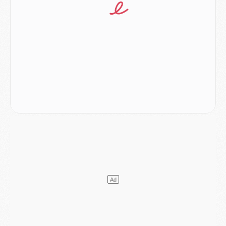
Match
- Le groupe pour Majorque/PSG avec 11 absents
Mercato
- Le PSG officialise un quatrième prêt
Mercato
- Liverpool ne veut pas que Barcola au PSG
Match
- Majorque/PSG, quelle compo pour le premier match de la saison 2026/27 ?
MARDI 04 AOÛT
Europe
- Les chapeaux provisoires de la Ligue des champions 2026/27
Podcast
- Podcast CulturePSG : Akliouche présenté par un fan de Monaco
Club
- Le PSG dévoile sa première collection d'entraînement pour 2026/2027
Discipline
- Un arbitre inattendu, mais porte-bonheur pour Lens/PSG
Match
- Majorque/PSG, sur quelle chaine et à quelle heure regarder le match ?
Mercato
- Le plan du PSG pour Suzuki et Chevalier se précise
Mercato
- L'Ajax refuse la première offre du PSG pour Godts
Mercato
- Le PSG veut accélérer, Ferran Torres temporise
Mercato
- Liverpool encore très loin du compte pour Barcola
LUNDI 03 AOÛT
Match
- Podcast CulturePSG : Mercato (Godts, Suzuki, Akliouche, Barcola, etc)
Mercato
- L'Ajax attend bien plus de 45M pour Mika Godts
Club
- Quatre retours importants dans le groupe du PSG, et un plus discret
Mercato
- Ayari file en Ligue 2