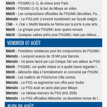
Match
- PSG/MU (1-1), du mieux pour Paris
Match
- PSG/MU (1-0), le but de Mbaye en video
Match
- Les compositions officielles de PSG/MU dévoilées, Pacho titulaire
Mercato
- Le PSG prêt à investir lourdement sur Suzuki malgré Safonov et Chevalier
Club
- « J’irai », Medhi Benatia ne ferme pas la porte à une arrivée au PSG
Match
- Le groupe pour PSG/MU avec quatre retours
Match
- Quelques cadres prêts pour PSG/MU, mais pas Akliouche ?
VENDREDI 07 AOÛT
Match
- Premières tendances pour les compositions de PSG/MU
Mercato
- Liverpool avance de 15 M€ pour Barcola
Mercato
- Un jeune lancé par Luis Enrique fait ses adieux au PSG
Match
- PSG/MU, sur quelle chaine et à quelle heure regarder le match ?
Match
- Akliouche déjà à l'entraînement et concerné par PSG/MU ?
Match
- Les maillots de PSG/Aston Villa connus
Mercato
- Le PSG va augmenter son offre pour Godts
Mercato
- Le PSG avait un autre plan pour Mbaye
Mercato
- Le tableau mercato du PSG (été 2026)
Mercato
- Le PSG officialise Akliouche, sa deuxième recrue de l’été
JEUDI 06 AOÛT