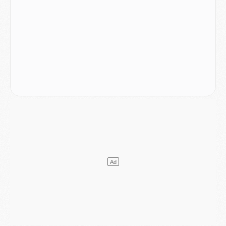
SAMEDI 01 AOÛT
Mercato
- L'agent de Mika Godts confirme un accord avec le PSG
Club
- Quels numéros de maillot pour Akliouche et Digne au PSG ?
Match
- Un hommage prévu lors de Brest/PSG
Mercato
- Le PSG et le Barça ont rendez-vous pour Ferran Torres
Mercato
- Guéla Doué dans les listes du PSG
Mercato
- Le transfert de Mika Godts au PSG en bonne voie
VENDREDI 31 JUILLET
Match
- Un diffuseur annoncé pour les deux premiers matchs amicaux du PSG
Mercato
- Le transfert d'Akliouche au PSG bouclé, le montant se précise
Club
- Un retour majeur dans le groupe du PSG
Club
- [MAJ] Ndjantou et deux jeunes du PSG annoncés dans un tournoi U21
Mercato
- L'étonnante piste Suzuki confirmée et onéreuse
JEUDI 30 JUILLET
Sélections
- Ancelotti fait le ménage au Brésil mais veut garder Marquinhos
Mercato
- Le statu quo du milieu du PSG se précise
Club
- Le PSG plutôt que la FIFA pour Al-Khelaïfi, poussé par l'UEFA ?
Mercato
- Le PSG presserait Ferran Torres de se décider, deux pistes de secours