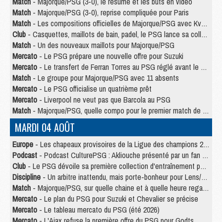
Match
- Majorque/PSG (3-0), le résumé et les buts en video
Match
- Majorque/PSG (3-0), reprise compliquée pour Paris
Match
- Les compositions officielles de Majorque/PSG avec Kvara et de nombreux jeunes
Club
- Casquettes, maillots de bain, padel, le PSG lance sa collection été
Match
- Un des nouveaux maillots pour Majorque/PSG
Mercato
- Le PSG prépare une nouvelle offre pour Suzuki
Mercato
- Le transfert de Ferran Torres au PSG réglé avant le 12 août ?
Match
- Le groupe pour Majorque/PSG avec 11 absents
Mercato
- Le PSG officialise un quatrième prêt
Mercato
- Liverpool ne veut pas que Barcola au PSG
Match
- Majorque/PSG, quelle compo pour le premier match de la saison 2026/27 ?
MARDI 04 AOÛT
Europe
- Les chapeaux provisoires de la Ligue des champions 2026/27
Podcast
- Podcast CulturePSG : Akliouche présenté par un fan de Monaco
Club
- Le PSG dévoile sa première collection d'entraînement pour 2026/2027
Discipline
- Un arbitre inattendu, mais porte-bonheur pour Lens/PSG
Match
- Majorque/PSG, sur quelle chaine et à quelle heure regarder le match ?
Mercato
- Le plan du PSG pour Suzuki et Chevalier se précise
Mercato
- Le tableau mercato du PSG (été 2026)
Mercato
- L'Ajax refuse la première offre du PSG pour Godts