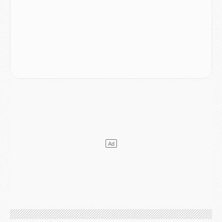
Match
- Majorque/PSG, quelle compo pour le premier match de la saison 2026/27 ?
MARDI 04 AOÛT
Europe
- Les chapeaux provisoires de la Ligue des champions 2026/27
Podcast
- Podcast CulturePSG : Akliouche présenté par un fan de Monaco
Club
- Le PSG dévoile sa première collection d'entraînement pour 2026/2027
Discipline
- Un arbitre inattendu, mais porte-bonheur pour Lens/PSG
Match
- Majorque/PSG, sur quelle chaine et à quelle heure regarder le match ?
Mercato
- Le plan du PSG pour Suzuki et Chevalier se précise
Mercato
- L'Ajax refuse la première offre du PSG pour Godts
Mercato
- Le PSG veut accélérer, Ferran Torres temporise
Mercato
- Liverpool encore très loin du compte pour Barcola
LUNDI 03 AOÛT
Match
- Podcast CulturePSG : Mercato (Godts, Suzuki, Akliouche, Barcola, etc)
Mercato
- L'Ajax attend bien plus de 45M pour Mika Godts
Club
- Quatre retours importants dans le groupe du PSG, et un plus discret
Mercato
- Ayari file en Ligue 2
Club
- Le PSG s'associe avec un géant de la tech
Mercato
- Vu d'Italie, le transfert de Suzuki au PSG est bien engagé
Mercato
- Ferran Torres ne serait pas à vendre, mais...