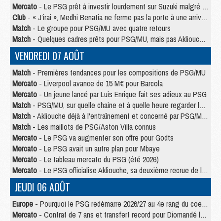
Mercato
- Le PSG prêt à investir lourdement sur Suzuki malgré Safonov et Chevalier
Club
- « J’irai », Medhi Benatia ne ferme pas la porte à une arrivée au PSG
Match
- Le groupe pour PSG/MU avec quatre retours
Match
- Quelques cadres prêts pour PSG/MU, mais pas Akliouche ?
VENDREDI 07 AOÛT
Match
- Premières tendances pour les compositions de PSG/MU
Mercato
- Liverpool avance de 15 M€ pour Barcola
Mercato
- Un jeune lancé par Luis Enrique fait ses adieux au PSG
Match
- PSG/MU, sur quelle chaine et à quelle heure regarder le match ?
Match
- Akliouche déjà à l'entraînement et concerné par PSG/MU ?
Match
- Les maillots de PSG/Aston Villa connus
Mercato
- Le PSG va augmenter son offre pour Godts
Mercato
- Le PSG avait un autre plan pour Mbaye
Mercato
- Le tableau mercato du PSG (été 2026)
Mercato
- Le PSG officialise Akliouche, sa deuxième recrue de l’été
JEUDI 06 AOÛT
Europe
- Pourquoi le PSG redémarre 2026/27 au 4e rang du coefficient UEFA
Mercato
- Contrat de 7 ans et transfert record pour Diomandé loin du PSG