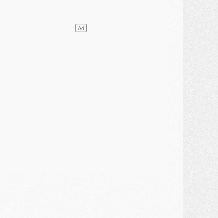
lub
- Le PSG plutôt que la FIFA pour Al-Khelaïfi, poussé par l'UEFA ?
ercato
- Le PSG presserait Ferran Torres de se décider, deux pistes de secours
lub
- Déguisements, shopping, double scouting, Luis Campos dévoile ses méthodes
ercato
- Kroupi retiré du mercato
ercato
- Enfin une avancée dans le transfert d'Akliouche
MERCREDI 29 JUILLET
ercato
- Ferran Torres priorité du PSG, mais ouvert à tout
ercato
- Première offre de Liverpool en approche pour Barcola
ercato
- Le montant du transfert de Kolo Muani se précise, la formule aussi
ercato
- Kolo Muani attendu en Italie, son transfert débloqué
ercato
- Monaco a encore repoussé une offre du PSG pour Akliouche
ercato
- Liverpool presque d'accord avec Barcola, le PSG pas du tout
ercato
- Moment décisif pour le transfert de Kolo Muani
MARDI 28 JUILLET
ercato
- Des intermédiaires ont tenté de relancer Diomande au PSG
lub
- Au moins neuf jeunes conviés à l'entraînement des pros
ercato
- Une partie du communiqué du PSG sur Diomande expliquée
ercato
- Barcola futur plus gros transfert de l'été ?
ormation
- Retour sur la saison des U17 du PSG en 7 chiffres clés