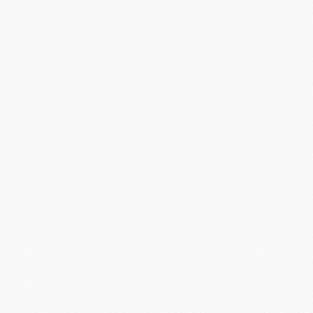
C
M
P
M
C
R
M
M
C
M
C
C
M
M
M