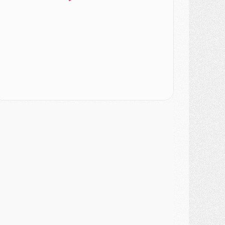
ercato
- Changement de dernière minute pour Kolo Muani
SAMEDI 01 AOÛT
ercato
- L'agent de Mika Godts confirme un accord avec le PSG
lub
- Quels numéros de maillot pour Akliouche et Digne au PSG ?
atch
- Un hommage prévu lors de Brest/PSG
ercato
- Le PSG et le Barça ont rendez-vous pour Ferran Torres
ercato
- Guéla Doué dans les listes du PSG
ercato
- Le transfert de Mika Godts au PSG en bonne voie
VENDREDI 31 JUILLET
atch
- Un diffuseur annoncé pour les deux premiers matchs amicaux du PSG
ercato
- Le transfert d'Akliouche au PSG bouclé, le montant se précise
lub
- Un retour majeur dans le groupe du PSG
lub
- [MAJ] Ndjantou et deux jeunes du PSG annoncés dans un tournoi U21
ercato
- L'étonnante piste Suzuki confirmée et onéreuse
JEUDI 30 JUILLET
élections
- Ancelotti fait le ménage au Brésil mais veut garder Marquinhos
ercato
- Le statu quo du milieu du PSG se précise