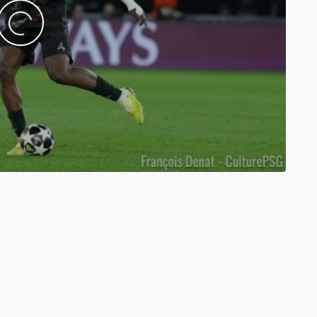
C
M
C
M
M
M
M
M
M
M
M
M
M
C
M
M
F