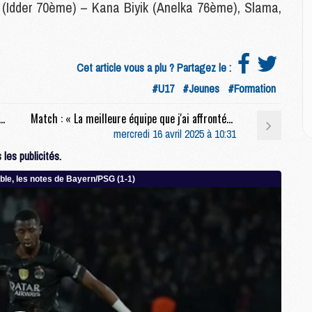
M
 (Idder 70ème) – Kana Biyik (Anelka 76ème), Slama,
M
C
Cet article vous a plu ? Partagez le :
M
#U17
#Jeunes
#Formation
M
M
 anglaise salue une « performance de la maturité » pour le PSG
Match : « La meilleure équipe que j'ai affrontée dans ma carrière », Villa impressionné par le PSG malgré tout
M
mercredi 16 avril 2025 à 10:31
les publicités.
M
M
C
C
M
S
M