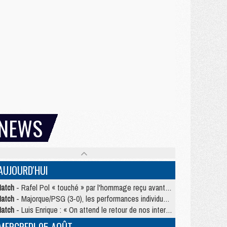
NEWS
AUJOURD'HUI
atch
- Rafel Pol « touché » par l'hommage reçu avant Majorque/PSG
atch
- Majorque/PSG (3-0), les performances individuelles
atch
- Luis Enrique : « On attend le retour de nos internationaux »