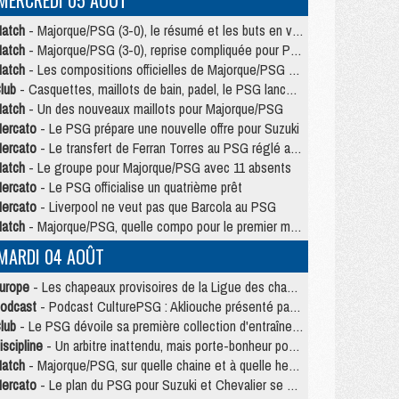
MERCREDI 05 AOÛT
atch
- Majorque/PSG (3-0), le résumé et les buts en video
atch
- Majorque/PSG (3-0), reprise compliquée pour Paris
atch
- Les compositions officielles de Majorque/PSG avec Kvara et de nombreux jeunes
lub
- Casquettes, maillots de bain, padel, le PSG lance sa collection été
atch
- Un des nouveaux maillots pour Majorque/PSG
ercato
- Le PSG prépare une nouvelle offre pour Suzuki
ercato
- Le transfert de Ferran Torres au PSG réglé avant le 12 août ?
atch
- Le groupe pour Majorque/PSG avec 11 absents
ercato
- Le PSG officialise un quatrième prêt
ercato
- Liverpool ne veut pas que Barcola au PSG
atch
- Majorque/PSG, quelle compo pour le premier match de la saison 2026/27 ?
MARDI 04 AOÛT
urope
- Les chapeaux provisoires de la Ligue des champions 2026/27
odcast
- Podcast CulturePSG : Akliouche présenté par un fan de Monaco
lub
- Le PSG dévoile sa première collection d'entraînement pour 2026/2027
iscipline
- Un arbitre inattendu, mais porte-bonheur pour Lens/PSG
atch
- Majorque/PSG, sur quelle chaine et à quelle heure regarder le match ?
ercato
- Le plan du PSG pour Suzuki et Chevalier se précise