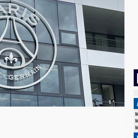
M
M
M