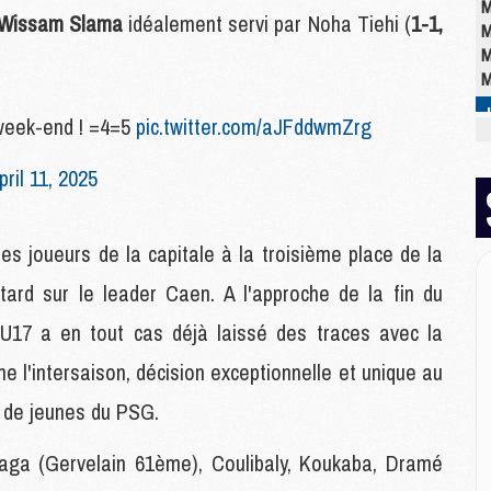
M
Wissam Slama
idéalement servi par Noha Tiehi (
1-1,
M
M
M
week-end ! =4=5
pic.twitter.com/aJFddwmZrg
M
pril 11, 2025
M
C
M
C
es joueurs de la capitale à la troisième place de la
M
ard sur le leader Caen. A l'approche de la fin du
M
E
U17 a en tout cas déjà laissé des traces avec la
l'intersaison, décision exceptionnelle et unique au
M
s de jeunes du PSG.
M
M
ga (Gervelain 61ème), Coulibaly, Koukaba, Dramé
C