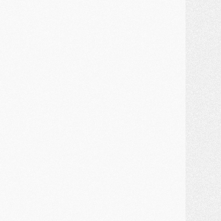
lub
- Le PSG connaît ses premiers matches de septembre
ercato
- Un troisième prêt bouclé par le PSG
LUNDI 27 JUILLET
odcast
- Podcast CulturePSG à 22h : Mercato (Barcola, Diomande, etc)
ercato
- La prolongation de Dembélé au PSG dans la dernière ligne droite
lub
- Le PSG a fait sa reprise avec... 9 joueurs
és. sociaux
- Les Portugais du PSG réunis pendant leurs vacances
ercato
- Le PSG avance sur la piste Suzuki
ercato
- Après Digne, un autre défenseur en approche au PSG ?
lub
- Une petite quinzaine de joueurs attendus pour la reprise de l'entraînement du PSG
DIMANCHE 26 JUILLET
ercato
- Le PSG lâche Diomande et tacle des demandes « totalement disproportionnés »
lub
- [Avant la reprise] Les tauliers de la saison passée
lub
- Barcola refuse de prolonger au PSG
ercato
- Luis Enrique derrière l'intérêt du PSG pour Rodri ?
ercato
- Le transfert de Kolo Muani enfin débloqué ?
ercato
- Le PSG n'est plus en pole pour Diomande, mais pas hors-jeu