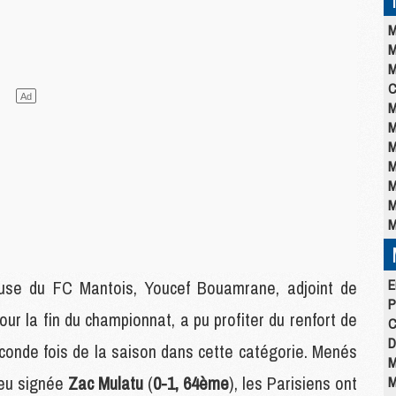
M
M
M
C
M
M
M
M
M
M
M
E
use du FC Mantois, Youcef Bouamrane, adjoint de
P
ur la fin du championnat, a pu profiter du renfort de
C
D
conde fois de la saison dans cette catégorie. Menés
M
jeu signée
Zac Mulatu
(
0-1, 64ème
), les Parisiens ont
M