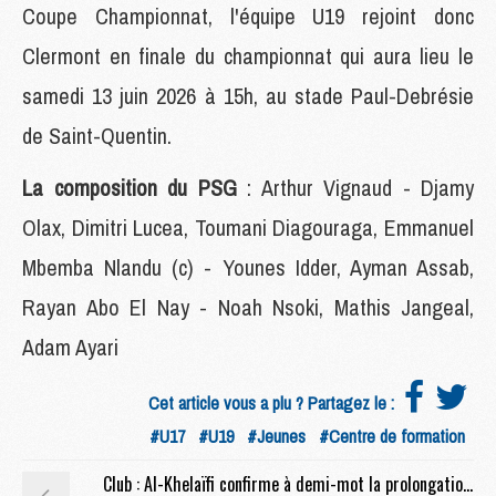
Coupe Championnat, l'équipe U19 rejoint donc
Clermont en finale du championnat qui aura lieu le
samedi 13 juin 2026 à 15h, au stade Paul-Debrésie
de Saint-Quentin.
La composition du PSG
: Arthur Vignaud - Djamy
Olax, Dimitri Lucea, Toumani Diagouraga, Emmanuel
Mbemba Nlandu (c) - Younes Idder, Ayman Assab,
Rayan Abo El Nay - Noah Nsoki, Mathis Jangeal,
Adam Ayari
Cet article vous a plu ? Partagez le :
#U17
#U19
#Jeunes
#Centre de formation
Club : Al-Khelaïfi confirme à demi-mot la prolongation de Luis Enrique