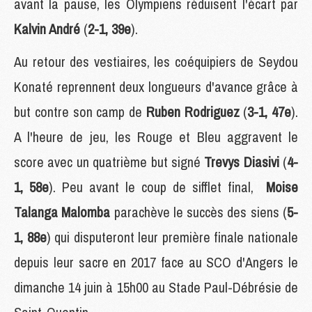
avant la pause, les Olympiens réduisent l'écart par
Kalvin André
(
2-1, 39e
).
Au retour des vestiaires, les coéquipiers de Seydou
Konaté reprennent deux longueurs d'avance grâce à
but contre son camp de
Ruben Rodriguez
(
3-1, 47e
).
A l'heure de jeu, les Rouge et Bleu aggravent le
score avec un quatrième but signé
Trevys Diasivi
(
4-
1, 58e
). Peu avant le coup de sifflet final,
Moise
Talanga Malomba
parachève le succès des siens (
5-
1, 88e
) qui disputeront leur première finale nationale
depuis leur sacre en 2017 face au SCO d'Angers le
dimanche 14 juin à 15h00 au Stade Paul-Débrésie de