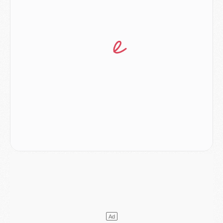
Match
- Ndjantou après Majorque/PSG : « Je ne me mets pas de plafond »
Mercato
- La deuxième recrue du PSG arrive
Mercato
- Ferran Torres aurait enfin tranché entre le PSG et le Barça
Match
- Rafel Pol « touché » par l'hommage reçu avant Majorque/PSG
Match
- Majorque/PSG (3-0), les performances individuelles
Match
- Luis Enrique : « On attend le retour de nos internationaux »
MERCREDI 05 AOÛT
Match
- Majorque/PSG (3-0), le résumé et les buts en video
Match
- Majorque/PSG (3-0), reprise compliquée pour Paris
Match
- Les compositions officielles de Majorque/PSG avec Kvara et de nombreux jeunes
Club
- Casquettes, maillots de bain, padel, le PSG lance sa collection été
Match
- Un des nouveaux maillots pour Majorque/PSG
Mercato
- Le PSG prépare une nouvelle offre pour Suzuki
Mercato
- Le transfert de Ferran Torres au PSG réglé avant le 12 août ?
Match
- Le groupe pour Majorque/PSG avec 11 absents
Mercato
- Le PSG officialise un quatrième prêt
Mercato
- Liverpool ne veut pas que Barcola au PSG
Match
- Majorque/PSG, quelle compo pour le premier match de la saison 2026/27 ?