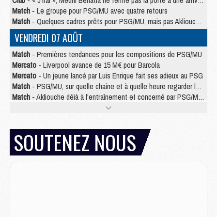
Club
- « J’irai », Medhi Benatia ne ferme pas la porte à une arrivée au PSG
Match
- Le groupe pour PSG/MU avec quatre retours
Match
- Quelques cadres prêts pour PSG/MU, mais pas Akliouche ?
VENDREDI 07 AOÛT
Match
- Premières tendances pour les compositions de PSG/MU
Mercato
- Liverpool avance de 15 M€ pour Barcola
Mercato
- Un jeune lancé par Luis Enrique fait ses adieux au PSG
Match
- PSG/MU, sur quelle chaine et à quelle heure regarder le match ?
Match
- Akliouche déjà à l'entraînement et concerné par PSG/MU ?
Match
- Les maillots de PSG/Aston Villa connus
Mercato
- Le PSG va augmenter son offre pour Godts
Mercato
- Le PSG avait un autre plan pour Mbaye
SOUTENEZ NOUS
Mercato
- Le tableau mercato du PSG (été 2026)
Mercato
- Le PSG officialise Akliouche, sa deuxième recrue de l’été
JEUDI 06 AOÛT
Europe
- Pourquoi le PSG redémarre 2026/27 au 4e rang du coefficient UEFA
Mercato
- Contrat de 7 ans et transfert record pour Diomandé loin du PSG
Club
- Du repos supplémentaire pour Hakimi
Match
- Aston Villa privé de sa recrue record face au PSG