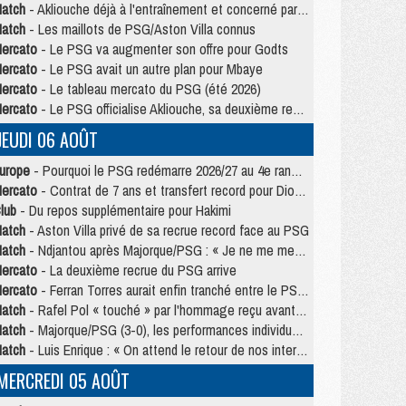
atch
- Akliouche déjà à l'entraînement et concerné par PSG/MU ?
atch
- Les maillots de PSG/Aston Villa connus
ercato
- Le PSG va augmenter son offre pour Godts
ercato
- Le PSG avait un autre plan pour Mbaye
ercato
- Le tableau mercato du PSG (été 2026)
ercato
- Le PSG officialise Akliouche, sa deuxième recrue de l’été
JEUDI 06 AOÛT
urope
- Pourquoi le PSG redémarre 2026/27 au 4e rang du coefficient UEFA
ercato
- Contrat de 7 ans et transfert record pour Diomandé loin du PSG
lub
- Du repos supplémentaire pour Hakimi
atch
- Aston Villa privé de sa recrue record face au PSG
atch
- Ndjantou après Majorque/PSG : « Je ne me mets pas de plafond »
ercato
- La deuxième recrue du PSG arrive
ercato
- Ferran Torres aurait enfin tranché entre le PSG et le Barça
atch
- Rafel Pol « touché » par l'hommage reçu avant Majorque/PSG
atch
- Majorque/PSG (3-0), les performances individuelles
atch
- Luis Enrique : « On attend le retour de nos internationaux »
MERCREDI 05 AOÛT