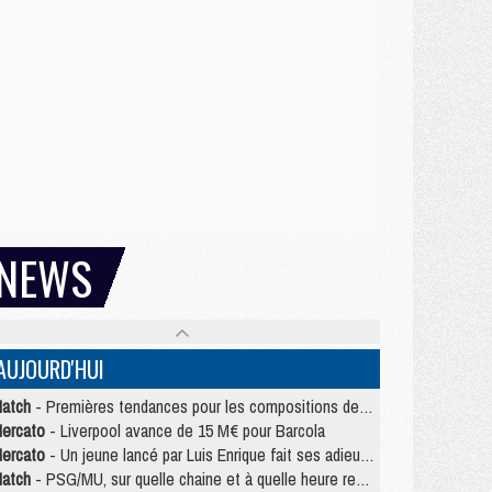
NEWS
AUJOURD'HUI
atch
- Premières tendances pour les compositions de PSG/MU
ercato
- Liverpool avance de 15 M€ pour Barcola
ercato
- Un jeune lancé par Luis Enrique fait ses adieux au PSG
atch
- PSG/MU, sur quelle chaine et à quelle heure regarder le match ?