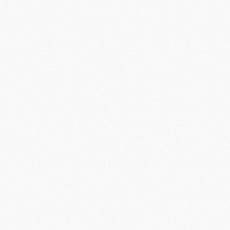
M
M
M
M
M
M
M
M
M
M
C
M
M
F
C
M