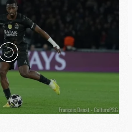
M
M
M
M
C
M
C
M
M
E
M
M
M
C
M