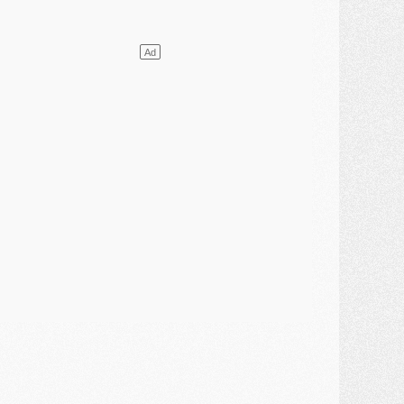
ercato
- L'agent de Mika Godts confirme un accord avec le PSG
lub
- Quels numéros de maillot pour Akliouche et Digne au PSG ?
atch
- Un hommage prévu lors de Brest/PSG
ercato
- Le PSG et le Barça ont rendez-vous pour Ferran Torres
ercato
- Guéla Doué dans les listes du PSG
ercato
- Le transfert de Mika Godts au PSG en bonne voie
VENDREDI 31 JUILLET
atch
- Un diffuseur annoncé pour les deux premiers matchs amicaux du PSG
ercato
- Le transfert d'Akliouche au PSG bouclé, le montant se précise
lub
- Un retour majeur dans le groupe du PSG
lub
- [MAJ] Ndjantou et deux jeunes du PSG annoncés dans un tournoi U21
ercato
- L'étonnante piste Suzuki confirmée et onéreuse
JEUDI 30 JUILLET
élections
- Ancelotti fait le ménage au Brésil mais veut garder Marquinhos
ercato
- Le statu quo du milieu du PSG se précise
lub
- Le PSG plutôt que la FIFA pour Al-Khelaïfi, poussé par l'UEFA ?
ercato
- Le PSG presserait Ferran Torres de se décider, deux pistes de secours
lub
- Déguisements, shopping, double scouting, Luis Campos dévoile ses méthodes