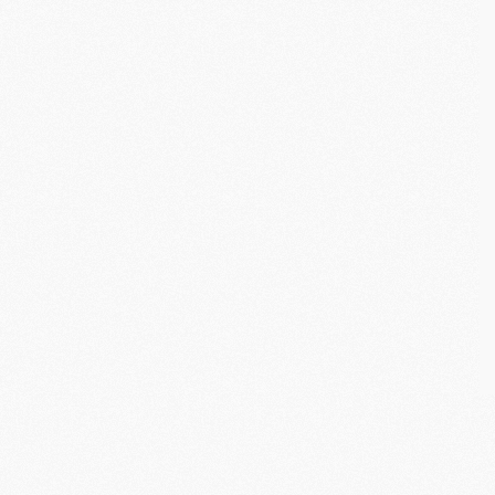
M
C
M
M
M
M
M
M
C
C
M
S
M
C
M
C