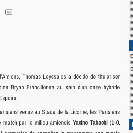
M
M
M
M
M
M
E
M
C
M
d'Amiens, Thomas Leyssales a décidé de titulariser
M
dien Bryan Francillonne au sein d'un onze hybride
M
M
Espoirs.
M
M
risiens venus au Stade de la Licorne, les Parisiens
M
de match par le milieu amiénois
Yacine Tabachi
(
1-0,