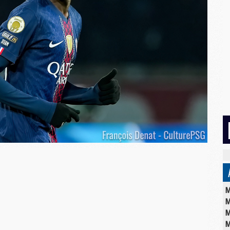
M
M
M
M