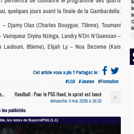
at permettra de connaître le programme des quarts
M
M
ai, quelques jours avant la finale de la Gambardella.
M
C
e – Djamy Olax (Charles Bouygue, 73ème), Toumani
M
M
 Vainqueur Diyinu Nzinga, Landry N’Dri N’Guessan –
M
 Laidouni, 85ème), Elijah Ly – Noa Bezeme (Kais
M
M
M
M
Cet article vous a plu ? Partagez le :
#U19
#Jeunes
#Formation
E
Match : 5 absents certains pour Bayern/PSG, et plusieurs incertains
Handball : Pour le PSG Hand, le sprint est lancé
P
dimanche 3 mai 2026 à 16:32
C
D
les publicités.
M
M
M