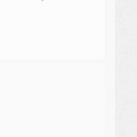
ercato
- Le PSG veut accélérer, Ferran Torres temporise
ercato
- Liverpool encore très loin du compte pour Barcola
LUNDI 03 AOÛT
atch
- Podcast CulturePSG : Mercato (Godts, Suzuki, Akliouche, Barcola, etc)
ercato
- L'Ajax attend bien plus de 45M pour Mika Godts
lub
- Quatre retours importants dans le groupe du PSG, et un plus discret
ercato
- Ayari file en Ligue 2
lub
- Le PSG s'associe avec un géant de la tech
ercato
- Vu d'Italie, le transfert de Suzuki au PSG est bien engagé
ercato
- Ferran Torres ne serait pas à vendre, mais...
urope
- Gros coup dur pour Aston Villa avant de croiser le PSG
DIMANCHE 02 AOÛT
ercato
- Le transfert de Kolo Muani à la Juventus est officiel
ercato
- [MAJ] Le PSG a fait une grosse offre à Parme pour Suzuki
ercato
- Le PSG a envoyé une première offre pour Mika Godts
lub
- Après Pacho, d'autres retours en vue
ercato
- Changement de dernière minute pour Kolo Muani
SAMEDI 01 AOÛT