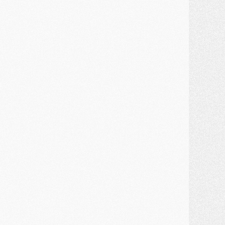
ercato
- Kroupi retiré du mercato
ercato
- Enfin une avancée dans le transfert d'Akliouche
MERCREDI 29 JUILLET
ercato
- Ferran Torres priorité du PSG, mais ouvert à tout
ercato
- Première offre de Liverpool en approche pour Barcola
ercato
- Le montant du transfert de Kolo Muani se précise, la formule aussi
ercato
- Kolo Muani attendu en Italie, son transfert débloqué
ercato
- Monaco a encore repoussé une offre du PSG pour Akliouche
ercato
- Liverpool presque d'accord avec Barcola, le PSG pas du tout
ercato
- Moment décisif pour le transfert de Kolo Muani
MARDI 28 JUILLET
ercato
- Des intermédiaires ont tenté de relancer Diomande au PSG
lub
- Au moins neuf jeunes conviés à l'entraînement des pros
ercato
- Une partie du communiqué du PSG sur Diomande expliquée
ercato
- Barcola futur plus gros transfert de l'été ?
ormation
- Retour sur la saison des U17 du PSG en 7 chiffres clés
lub
- Le PSG connaît ses premiers matches de septembre
ercato
- Un troisième prêt bouclé par le PSG