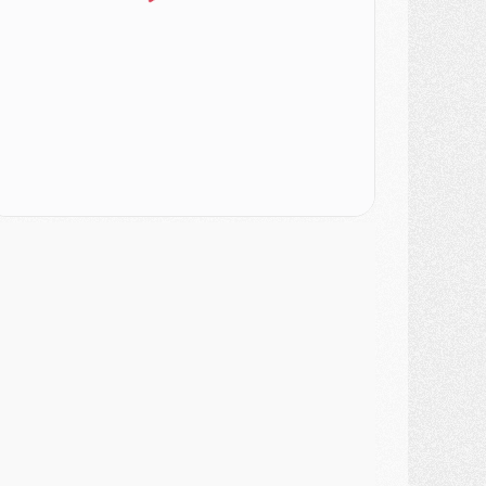
LUNDI 03 AOÛT
atch
- Podcast CulturePSG : Mercato (Godts, Suzuki, Akliouche, Barcola, etc)
ercato
- L'Ajax attend bien plus de 45M pour Mika Godts
lub
- Quatre retours importants dans le groupe du PSG, et un plus discret
ercato
- Ayari file en Ligue 2
lub
- Le PSG s'associe avec un géant de la tech
ercato
- Vu d'Italie, le transfert de Suzuki au PSG est bien engagé
ercato
- Ferran Torres ne serait pas à vendre, mais...
urope
- Gros coup dur pour Aston Villa avant de croiser le PSG
DIMANCHE 02 AOÛT
ercato
- Le transfert de Kolo Muani à la Juventus est officiel
ercato
- [MAJ] Le PSG a fait une grosse offre à Parme pour Suzuki
ercato
- Le PSG a envoyé une première offre pour Mika Godts
lub
- Après Pacho, d'autres retours en vue
ercato
- Changement de dernière minute pour Kolo Muani
SAMEDI 01 AOÛT
ercato
- L'agent de Mika Godts confirme un accord avec le PSG
lub
- Quels numéros de maillot pour Akliouche et Digne au PSG ?