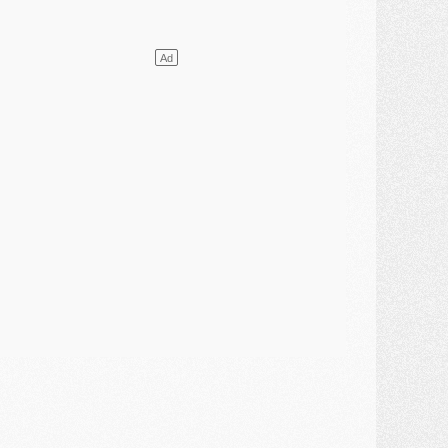
atch
- Un hommage prévu lors de Brest/PSG
ercato
- Le PSG et le Barça ont rendez-vous pour Ferran Torres
ercato
- Guéla Doué dans les listes du PSG
ercato
- Le transfert de Mika Godts au PSG en bonne voie
VENDREDI 31 JUILLET
atch
- Un diffuseur annoncé pour les deux premiers matchs amicaux du PSG
ercato
- Le transfert d'Akliouche au PSG bouclé, le montant se précise
lub
- Un retour majeur dans le groupe du PSG
lub
- [MAJ] Ndjantou et deux jeunes du PSG annoncés dans un tournoi U21
ercato
- L'étonnante piste Suzuki confirmée et onéreuse
JEUDI 30 JUILLET
élections
- Ancelotti fait le ménage au Brésil mais veut garder Marquinhos
ercato
- Le statu quo du milieu du PSG se précise
lub
- Le PSG plutôt que la FIFA pour Al-Khelaïfi, poussé par l'UEFA ?
ercato
- Le PSG presserait Ferran Torres de se décider, deux pistes de secours
lub
- Déguisements, shopping, double scouting, Luis Campos dévoile ses méthodes
ercato
- Kroupi retiré du mercato
ercato
- Enfin une avancée dans le transfert d'Akliouche