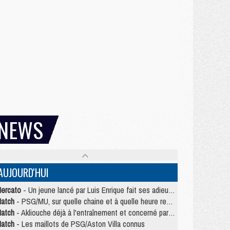
NEWS
AUJOURD'HUI
ercato
- Un jeune lancé par Luis Enrique fait ses adieux au PSG
atch
- PSG/MU, sur quelle chaine et à quelle heure regarder le match ?
atch
- Akliouche déjà à l'entraînement et concerné par PSG/MU ?
atch
- Les maillots de PSG/Aston Villa connus