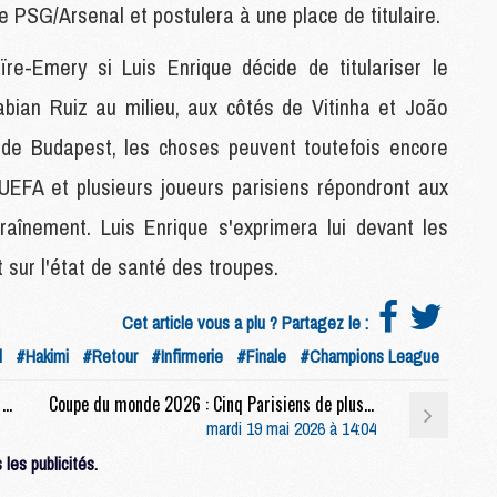
e PSG/Arsenal et postulera à une place de titulaire.
M
M
re-Emery si Luis Enrique décide de titulariser le
M
M
abian Ruiz au milieu, aux côtés de Vitinha et João
le de Budapest, les choses peuvent toutefois encore
M
'UEFA et plusieurs joueurs parisiens répondront aux
M
C
traînement. Luis Enrique s'exprimera lui devant les
C
sur l'état de santé des troupes.
M
Cet article vous a plu ? Partagez le :
S
l
#Hakimi
#Retour
#Infirmerie
#Finale
#Champions League
M
C
Europe : Arsenal déjà champion, une mauvaise nouvelle pour le PSG ?
Coupe du monde 2026 : Cinq Parisiens de plus à la Coupe du monde, mais deux recalés
M
mardi 19 mai 2026 à 14:04
C
les publicités.
M
M