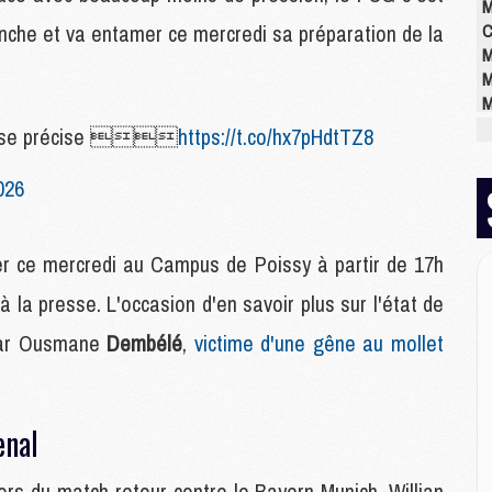
M
anche et va entamer ce mercredi sa préparation de la
C
M
M
M
M
l se précise 
https://t.co/hx7pHdtTZ8
M
M
026
M
er ce mercredi au Campus de Poissy à partir de 17h
E
P
 la presse. L'occasion d'en savoir plus sur l'état de
C
 par Ousmane
Dembélé
,
victime d'une gêne au mollet
D
M
M
M
enal
M
M
lors du match retour contre le Bayern Munich, Willian