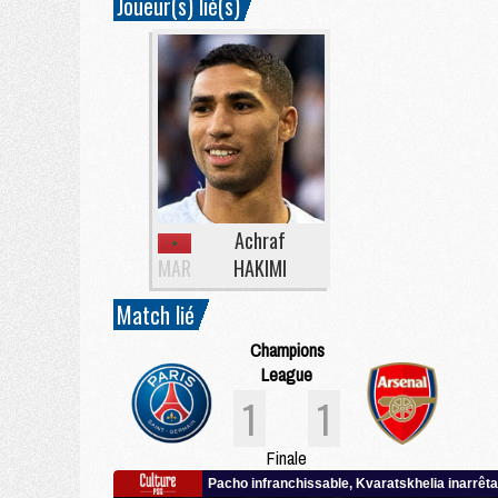
Joueur(s) lié(s)
Achraf
MAR
HAKIMI
Match lié
Champions
League
1
1
Finale