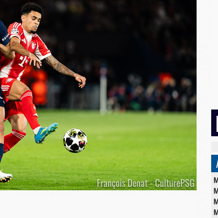
M
M
M
M