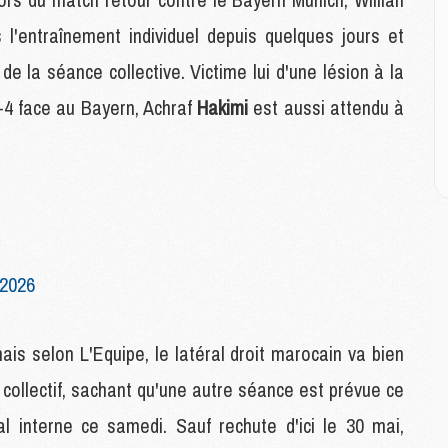
 l'entraînement individuel depuis quelques jours et
M
M
de la séance collective. Victime lui d'une lésion à la
C
5-4 face au Bayern, Achraf
Hakimi
est aussi attendu à
M
C
M
M
E
M
 2026
M
M
C
is selon L'Equipe, le latéral droit marocain va bien
M
collectif, sachant qu'une autre séance est prévue ce
l interne ce samedi. Sauf rechute d'ici le 30 mai,
M
C