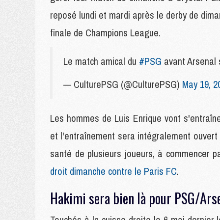
reposé lundi et mardi après le derby de dim
finale de Champions League.
Le match amical du
#PSG
avant Arsena
— CulturePSG (@CulturePSG)
May 19, 2
Les hommes de Luis Enrique vont s'entraîn
et l'entraînement sera intégralement ouvert à
santé de plusieurs joueurs, à commencer
droit dimanche contre le Paris FC
.
Hakimi sera bien là pour PSG/Ars
Touchés à la cuisse droite le 6 mai dernier 