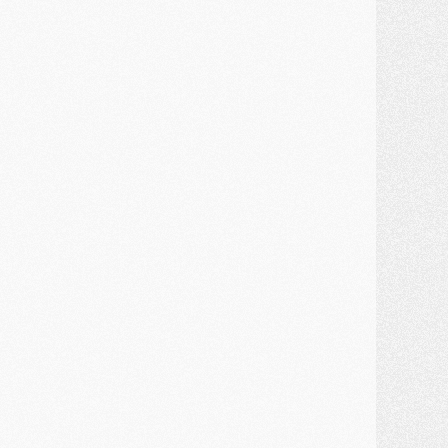
MERCREDI 29 JUILLET
ercato
- Ferran Torres priorité du PSG, mais ouvert à tout
ercato
- Première offre de Liverpool en approche pour Barcola
ercato
- Le montant du transfert de Kolo Muani se précise, la formule aussi
ercato
- Kolo Muani attendu en Italie, son transfert débloqué
ercato
- Monaco a encore repoussé une offre du PSG pour Akliouche
ercato
- Liverpool presque d'accord avec Barcola, le PSG pas du tout
ercato
- Moment décisif pour le transfert de Kolo Muani
MARDI 28 JUILLET
ercato
- Des intermédiaires ont tenté de relancer Diomande au PSG
lub
- Au moins neuf jeunes conviés à l'entraînement des pros
ercato
- Une partie du communiqué du PSG sur Diomande expliquée
ercato
- Barcola futur plus gros transfert de l'été ?
ormation
- Retour sur la saison des U17 du PSG en 7 chiffres clés
lub
- Le PSG connaît ses premiers matches de septembre
ercato
- Un troisième prêt bouclé par le PSG
LUNDI 27 JUILLET