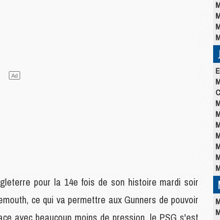
M
M
M
M
E
M
C
M
M
M
M
M
M
M
leterre pour la 14e fois de son histoire mardi soir
nemouth, ce qui va permettre aux Gunners de pouvoir
M
M
lace avec beaucoup moins de pression, le PSG s'est