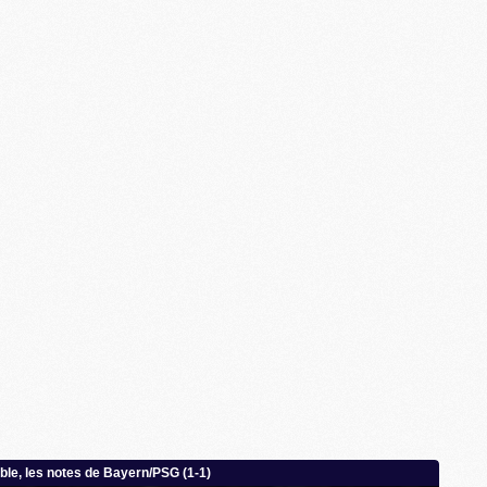
M
M
M
M
M
M
M
M
C
M
M
F
C
M