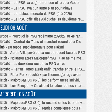
ercato
- Le PSG va augmenter son offre pour Godts
ercato
- Le PSG avait un autre plan pour Mbaye
ercato
- Le tableau mercato du PSG (été 2026)
ercato
- Le PSG officialise Akliouche, sa deuxième recrue de l’été
JEUDI 06 AOÛT
urope
- Pourquoi le PSG redémarre 2026/27 au 4e rang du coefficient UEFA
ercato
- Contrat de 7 ans et transfert record pour Diomandé loin du PSG
lub
- Du repos supplémentaire pour Hakimi
atch
- Aston Villa privé de sa recrue record face au PSG
atch
- Ndjantou après Majorque/PSG : « Je ne me mets pas de plafond »
ercato
- La deuxième recrue du PSG arrive
ercato
- Ferran Torres aurait enfin tranché entre le PSG et le Barça
atch
- Rafel Pol « touché » par l'hommage reçu avant Majorque/PSG
atch
- Majorque/PSG (3-0), les performances individuelles
atch
- Luis Enrique : « On attend le retour de nos internationaux »
MERCREDI 05 AOÛT
atch
- Majorque/PSG (3-0), le résumé et les buts en video
atch
- Majorque/PSG (3-0), reprise compliquée pour Paris