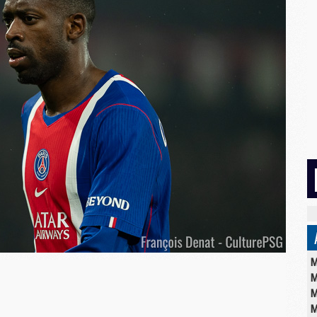
M
M
M
M