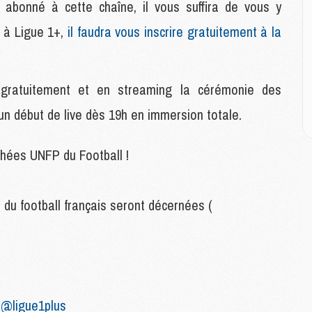
M
 abonné à cette chaîne, il vous suffira de vous y
C
 à Ligue 1+,
il faudra vous inscrire gratuitement à la
M
M
 gratuitement et en streaming la cérémonie des
C
M
n début de live dès 19h en immersion totale.
M
M
hées UNFP du Football !
M
 du football français seront décernées (
M
M
C
C
M
r
@ligue1plus