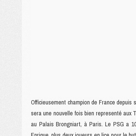
Officieusement champion de France depuis sa
sera une nouvelle fois bien representé aux 
au Palais Brongniart, à Paris. Le PSG a 1
Enrique, plus deux joueurs en lice pour le b