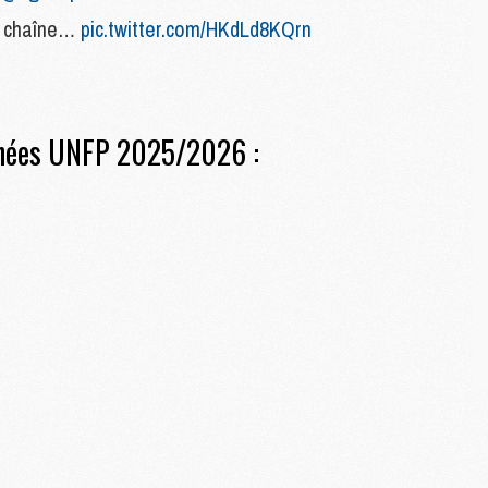
S
M
la chaîne…
pic.twitter.com/HKdLd8KQrn
C
M
C
M
phées UNFP 2025/2026 :
M
M
M
M
M
M
M
M
M
C
M