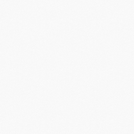
M
F
C
M
P
M
C
R
M
M
C
M
C
C
M
M