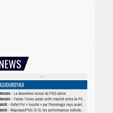
NEWS
AUJOURD'HUI
ercato
- La deuxième recrue du PSG arrive
ercato
- Ferran Torres aurait enfin tranché entre le PSG et le Barça
atch
- Rafel Pol « touché » par l'hommage reçu avant Majorque/PSG
atch
- Majorque/PSG (3-0), les performances individuelles