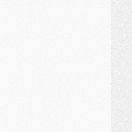
ercato
- Barcola futur plus gros transfert de l'été ?
ormation
- Retour sur la saison des U17 du PSG en 7 chiffres clés
lub
- Le PSG connaît ses premiers matches de septembre
ercato
- Un troisième prêt bouclé par le PSG
LUNDI 27 JUILLET
odcast
- Podcast CulturePSG à 22h : Mercato (Barcola, Diomande, etc)
ercato
- La prolongation de Dembélé au PSG dans la dernière ligne droite
lub
- Le PSG a fait sa reprise avec... 9 joueurs
és. sociaux
- Les Portugais du PSG réunis pendant leurs vacances
ercato
- Le PSG avance sur la piste Suzuki
ercato
- Après Digne, un autre défenseur en approche au PSG ?
lub
- Une petite quinzaine de joueurs attendus pour la reprise de l'entraînement du PSG
DIMANCHE 26 JUILLET
ercato
- Le PSG lâche Diomande et tacle des demandes « totalement disproportionnés »
lub
- [Avant la reprise] Les tauliers de la saison passée
lub
- Barcola refuse de prolonger au PSG
ercato
- Luis Enrique derrière l'intérêt du PSG pour Rodri ?
ercato
- Le transfert de Kolo Muani enfin débloqué ?