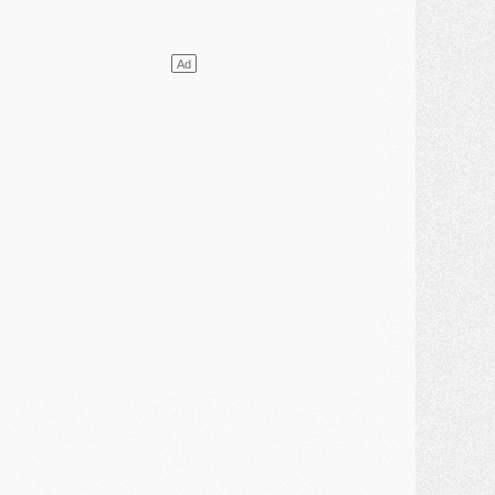
élections
- Ancelotti fait le ménage au Brésil mais veut garder Marquinhos
ercato
- Le statu quo du milieu du PSG se précise
lub
- Le PSG plutôt que la FIFA pour Al-Khelaïfi, poussé par l'UEFA ?
ercato
- Le PSG presserait Ferran Torres de se décider, deux pistes de secours
lub
- Déguisements, shopping, double scouting, Luis Campos dévoile ses méthodes
ercato
- Kroupi retiré du mercato
ercato
- Enfin une avancée dans le transfert d'Akliouche
MERCREDI 29 JUILLET
ercato
- Ferran Torres priorité du PSG, mais ouvert à tout
ercato
- Première offre de Liverpool en approche pour Barcola
ercato
- Le montant du transfert de Kolo Muani se précise, la formule aussi
ercato
- Kolo Muani attendu en Italie, son transfert débloqué
ercato
- Monaco a encore repoussé une offre du PSG pour Akliouche
ercato
- Liverpool presque d'accord avec Barcola, le PSG pas du tout
ercato
- Moment décisif pour le transfert de Kolo Muani
MARDI 28 JUILLET
ercato
- Des intermédiaires ont tenté de relancer Diomande au PSG
lub
- Au moins neuf jeunes conviés à l'entraînement des pros
ercato
- Une partie du communiqué du PSG sur Diomande expliquée