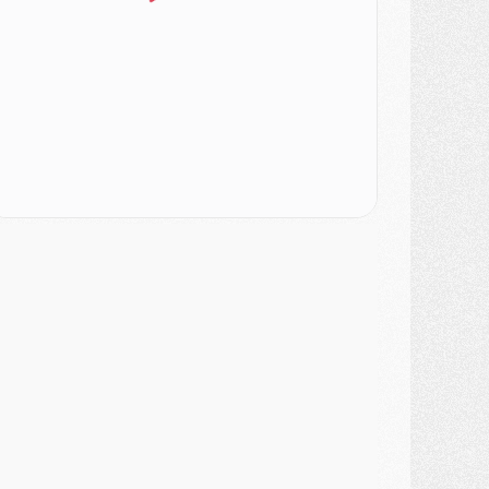
ercato
- Le PSG a envoyé une première offre pour Mika Godts
lub
- Après Pacho, d'autres retours en vue
ercato
- Changement de dernière minute pour Kolo Muani
SAMEDI 01 AOÛT
ercato
- L'agent de Mika Godts confirme un accord avec le PSG
lub
- Quels numéros de maillot pour Akliouche et Digne au PSG ?
atch
- Un hommage prévu lors de Brest/PSG
ercato
- Le PSG et le Barça ont rendez-vous pour Ferran Torres
ercato
- Guéla Doué dans les listes du PSG
ercato
- Le transfert de Mika Godts au PSG en bonne voie
VENDREDI 31 JUILLET
atch
- Un diffuseur annoncé pour les deux premiers matchs amicaux du PSG
ercato
- Le transfert d'Akliouche au PSG bouclé, le montant se précise
lub
- Un retour majeur dans le groupe du PSG
lub
- [MAJ] Ndjantou et deux jeunes du PSG annoncés dans un tournoi U21
ercato
- L'étonnante piste Suzuki confirmée et onéreuse
JEUDI 30 JUILLET