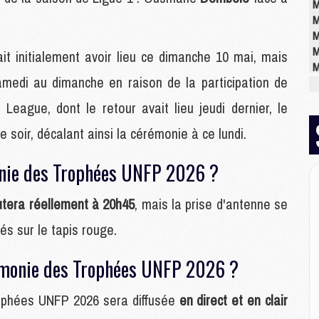
M
M
M
M
 initialement avoir lieu ce dimanche 10 mai, mais
M
edi au dimanche en raison de la participation de
M
League, dont le retour avait lieu jeudi dernier, le
M
 soir, décalant ainsi la cérémonie à ce lundi.
M
C
onie des Trophées UNFP 2026 ?
M
C
tera réellement à 20h45
, mais la prise d'antenne se
M
M
és sur le tapis rouge.
E
rémonie des Trophées UNFP 2026 ?
M
rophées UNFP 2026 sera diffusée
en direct et en clair
M