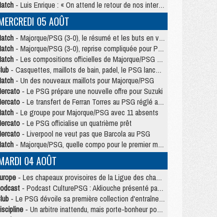
atch
- Luis Enrique : « On attend le retour de nos internationaux »
MERCREDI 05 AOÛT
atch
- Majorque/PSG (3-0), le résumé et les buts en video
atch
- Majorque/PSG (3-0), reprise compliquée pour Paris
atch
- Les compositions officielles de Majorque/PSG avec Kvara et de nombreux jeunes
lub
- Casquettes, maillots de bain, padel, le PSG lance sa collection été
atch
- Un des nouveaux maillots pour Majorque/PSG
ercato
- Le PSG prépare une nouvelle offre pour Suzuki
ercato
- Le transfert de Ferran Torres au PSG réglé avant le 12 août ?
atch
- Le groupe pour Majorque/PSG avec 11 absents
ercato
- Le PSG officialise un quatrième prêt
ercato
- Liverpool ne veut pas que Barcola au PSG
atch
- Majorque/PSG, quelle compo pour le premier match de la saison 2026/27 ?
MARDI 04 AOÛT
urope
- Les chapeaux provisoires de la Ligue des champions 2026/27
odcast
- Podcast CulturePSG : Akliouche présenté par un fan de Monaco
lub
- Le PSG dévoile sa première collection d'entraînement pour 2026/2027
iscipline
- Un arbitre inattendu, mais porte-bonheur pour Lens/PSG