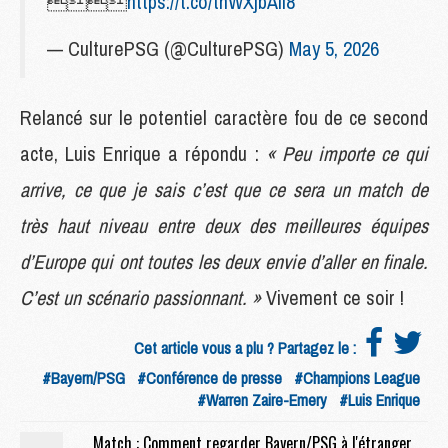

https://t.co/tnWXjbAll8
— CulturePSG (@CulturePSG)
May 5, 2026
Relancé sur le potentiel caractère fou de ce second
acte, Luis Enrique a répondu :
« Peu importe ce qui
arrive, ce que je sais c’est que ce sera un match de
très haut niveau entre deux des meilleures équipes
d’Europe qui ont toutes les deux envie d’aller en finale.
C’est un scénario passionnant. »
Vivement ce soir !
Cet article vous a plu ? Partagez le :
#Bayern/PSG
#Conférence de presse
#Champions League
#Warren Zaire-Emery
#Luis Enrique
Match : Comment regarder Bayern/PSG à l'étranger