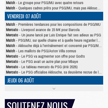
Match
- Le groupe pour PSG/MU avec quatre retours
Match
- Quelques cadres prêts pour PSG/MU, mais pas Akliouche ?
VENDREDI 07 AOÛT
Match
- Premières tendances pour les compositions de PSG/MU
Mercato
- Liverpool avance de 15 M€ pour Barcola
Mercato
- Un jeune lancé par Luis Enrique fait ses adieux au PSG
Match
- PSG/MU, sur quelle chaine et à quelle heure regarder le match ?
Match
- Akliouche déjà à l'entraînement et concerné par PSG/MU ?
Match
- Les maillots de PSG/Aston Villa connus
Mercato
- Le PSG va augmenter son offre pour Godts
Mercato
- Le PSG avait un autre plan pour Mbaye
Mercato
- Le tableau mercato du PSG (été 2026)
Mercato
- Le PSG officialise Akliouche, sa deuxième recrue de l’été
JEUDI 06 AOÛT
Europe
- Pourquoi le PSG redémarre 2026/27 au 4e rang du coefficient UEFA
Mercato
- Contrat de 7 ans et transfert record pour Diomandé loin du PSG
Club
- Du repos supplémentaire pour Hakimi
SOUTENEZ NOUS
Match
- Aston Villa privé de sa recrue record face au PSG