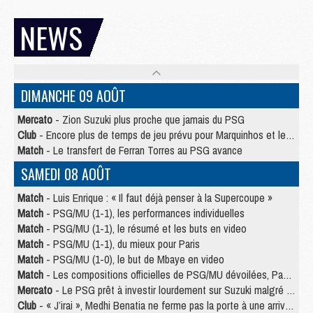
NEWS
DIMANCHE 09 AOÛT
Mercato
- Zion Suzuki plus proche que jamais du PSG
Club
- Encore plus de temps de jeu prévu pour Marquinhos et les Portugais en Supercoupe
Match
- Le transfert de Ferran Torres au PSG avance
SAMEDI 08 AOÛT
Match
- Luis Enrique : « Il faut déjà penser à la Supercoupe »
Match
- PSG/MU (1-1), les performances individuelles
Match
- PSG/MU (1-1), le résumé et les buts en video
Match
- PSG/MU (1-1), du mieux pour Paris
Match
- PSG/MU (1-0), le but de Mbaye en video
Match
- Les compositions officielles de PSG/MU dévoilées, Pacho titulaire
Mercato
- Le PSG prêt à investir lourdement sur Suzuki malgré Safonov et Chevalier
Club
- « J’irai », Medhi Benatia ne ferme pas la porte à une arrivée au PSG