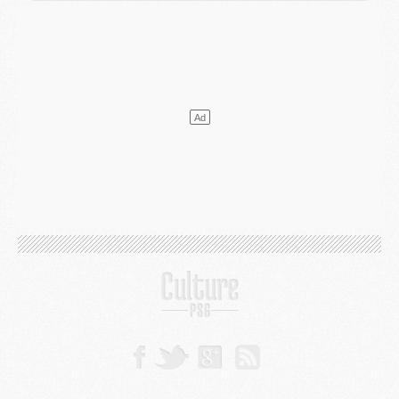
Europe
- Les chapeaux provisoires de la Ligue des champions 2026/27
Podcast
- Podcast CulturePSG : Akliouche présenté par un fan de Monaco
Club
- Le PSG dévoile sa première collection d'entraînement pour 2026/2027
Discipline
- Un arbitre inattendu, mais porte-bonheur pour Lens/PSG
Match
- Majorque/PSG, sur quelle chaine et à quelle heure regarder le match ?
Mercato
- Le plan du PSG pour Suzuki et Chevalier se précise
Mercato
- L'Ajax refuse la première offre du PSG pour Godts
Mercato
- Le PSG veut accélérer, Ferran Torres temporise
Mercato
- Liverpool encore très loin du compte pour Barcola
LUNDI 03 AOÛT
Match
- Podcast CulturePSG : Mercato (Godts, Suzuki, Akliouche, Barcola, etc)
Mercato
- L'Ajax attend bien plus de 45M pour Mika Godts
Club
- Quatre retours importants dans le groupe du PSG, et un plus discret
Mercato
- Ayari file en Ligue 2
Club
- Le PSG s'associe avec un géant de la tech
Mercato
- Vu d'Italie, le transfert de Suzuki au PSG est bien engagé
Mercato
- Ferran Torres ne serait pas à vendre, mais...
Europe
- Gros coup dur pour Aston Villa avant de croiser le PSG