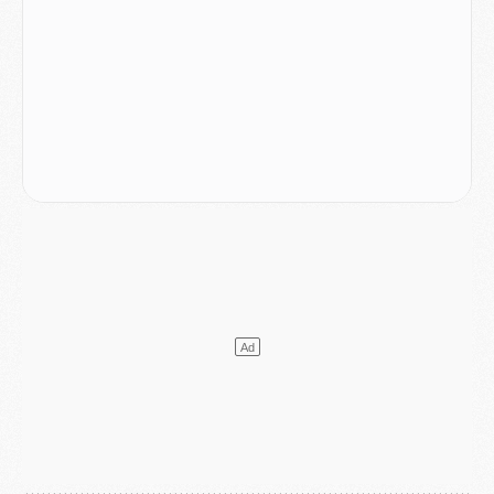
Mercato
- Liverpool encore très loin du compte pour Barcola
LUNDI 03 AOÛT
Match
- Podcast CulturePSG : Mercato (Godts, Suzuki, Akliouche, Barcola, etc)
Mercato
- L'Ajax attend bien plus de 45M pour Mika Godts
Club
- Quatre retours importants dans le groupe du PSG, et un plus discret
Mercato
- Ayari file en Ligue 2
Club
- Le PSG s'associe avec un géant de la tech
Mercato
- Vu d'Italie, le transfert de Suzuki au PSG est bien engagé
Mercato
- Ferran Torres ne serait pas à vendre, mais...
Europe
- Gros coup dur pour Aston Villa avant de croiser le PSG
DIMANCHE 02 AOÛT
Mercato
- Le transfert de Kolo Muani à la Juventus est officiel
Mercato
- [MAJ] Le PSG a fait une grosse offre à Parme pour Suzuki
Mercato
- Le PSG a envoyé une première offre pour Mika Godts
Club
- Après Pacho, d'autres retours en vue
Mercato
- Changement de dernière minute pour Kolo Muani
SAMEDI 01 AOÛT