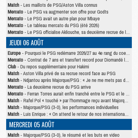
Match
- Les maillots de PSG/Aston Villa connus
Mercato
- Le PSG va augmenter son offre pour Godts
Mercato
- Le PSG avait un autre plan pour Mbaye
Mercato
- Le tableau mercato du PSG (été 2026)
Mercato
- Le PSG officialise Akliouche, sa deuxième recrue de l’été
JEUDI 06 AOÛT
Europe
- Pourquoi le PSG redémarre 2026/27 au 4e rang du coefficient UEFA
Mercato
- Contrat de 7 ans et transfert record pour Diomandé loin du PSG
Club
- Du repos supplémentaire pour Hakimi
Match
- Aston Villa privé de sa recrue record face au PSG
Match
- Ndjantou après Majorque/PSG : « Je ne me mets pas de plafond »
Mercato
- La deuxième recrue du PSG arrive
Mercato
- Ferran Torres aurait enfin tranché entre le PSG et le Barça
Match
- Rafel Pol « touché » par l'hommage reçu avant Majorque/PSG
Match
- Majorque/PSG (3-0), les performances individuelles
Match
- Luis Enrique : « On attend le retour de nos internationaux »
MERCREDI 05 AOÛT
Match
- Majorque/PSG (3-0), le résumé et les buts en video