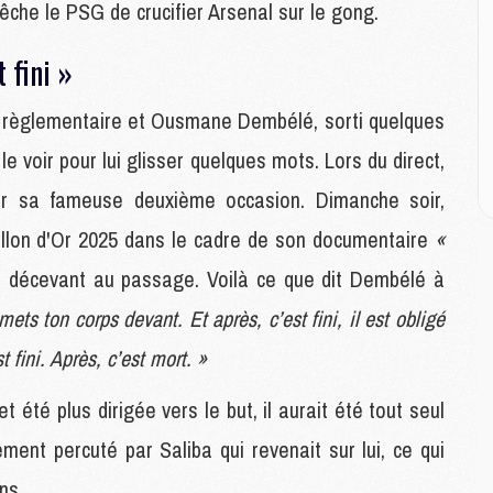
P
pêche le PSG de crucifier Arsenal sur le gong.
C
D
 fini »
M
M
emps règlementaire et Ousmane Dembélé, sorti quelques
M
M
e voir pour lui glisser quelques mots. Lors du direct,
M
sur sa fameuse deuxième occasion. Dimanche soir,
allon d'Or 2025 dans le cadre de son documentaire
«
M
M
décevant au passage. Voilà ce que dit Dembélé à
C
ts ton corps devant. Et après, c’est fini, il est obligé
M
C
t fini. Après, c’est mort. »
M
M
t été plus dirigée vers le but, il aurait été tout seul
E
ment percuté par Saliba qui revenait sur lui, ce qui
ns.
M