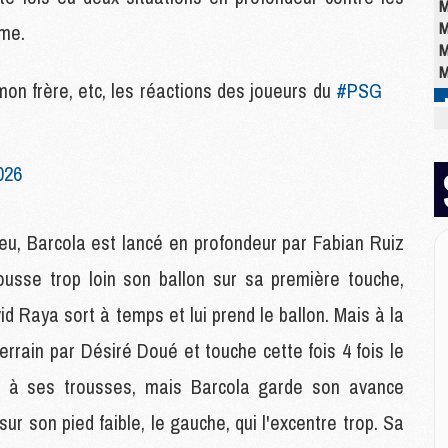
M
M
ème.
M
M
mon frère, etc, les réactions des joueurs du
#PSG
M
M
026
M
C
M
jeu, Barcola est lancé en profondeur par Fabian Ruiz
M
M
ousse trop loin son ballon sur sa première touche,
M
vid Raya sort à temps et lui prend le ballon. Mais à la
M
M
errain par Désiré Doué et touche cette fois 4 fois le
M
st à ses trousses, mais Barcola garde son avance
ur son pied faible, le gauche, qui l'excentre trop. Sa
E