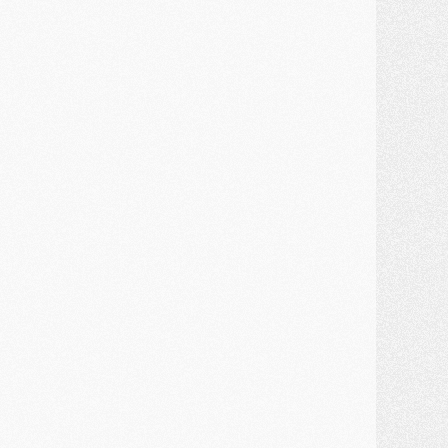
JEUDI 30 JUILLET
élections
- Ancelotti fait le ménage au Brésil mais veut garder Marquinhos
ercato
- Le statu quo du milieu du PSG se précise
lub
- Le PSG plutôt que la FIFA pour Al-Khelaïfi, poussé par l'UEFA ?
ercato
- Le PSG presserait Ferran Torres de se décider, deux pistes de secours
lub
- Déguisements, shopping, double scouting, Luis Campos dévoile ses méthodes
ercato
- Kroupi retiré du mercato
ercato
- Enfin une avancée dans le transfert d'Akliouche
MERCREDI 29 JUILLET
ercato
- Ferran Torres priorité du PSG, mais ouvert à tout
ercato
- Première offre de Liverpool en approche pour Barcola
ercato
- Le montant du transfert de Kolo Muani se précise, la formule aussi
ercato
- Kolo Muani attendu en Italie, son transfert débloqué
ercato
- Monaco a encore repoussé une offre du PSG pour Akliouche
ercato
- Liverpool presque d'accord avec Barcola, le PSG pas du tout
ercato
- Moment décisif pour le transfert de Kolo Muani
MARDI 28 JUILLET
ercato
- Des intermédiaires ont tenté de relancer Diomande au PSG