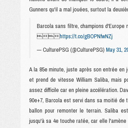
Gunners qu'il a mal jouées, surtout la deuxi
Barcola sans filtre, champions d'Europe 

https://t.co/gBOPNfwNZj
— CulturePSG (@CulturePSG)
May 31, 2
A la 85e minute, juste après son entrée en 
et prend de vitesse William Saliba, mais p
assez difficile car en pleine accélération. Da
90e+7, Barcola est servi dans sa moitié de t
ballon pour remonter le terrain. Saliba e
jusqu'à sa 4e touche ratée, car elle l'amène s