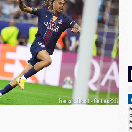
M
C
M
M