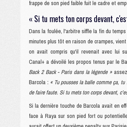
frappe de son pied faible fuit le cadre et em
« Si tu mets ton corps devant, c'est
Dans la foulée, l'arbitre siffle la fin du t
minutes plus tôt en raison de crampes, vient l
on avait compris qu'il revenait avec lui 
Canal+ a dévoilé les propos tenus par le B
Back 2 Back - Paris dans la légende »
assez 
Barcola :
« Tu pousses la balle comme ça, tu me
de faire faute. Si tu mets ton corps devant, c’es
Si la dernière touche de Barcola avait en effe
face à Raya sur son pied fort ou potentielle
aurait offert un deuxième penalty aux Parisie