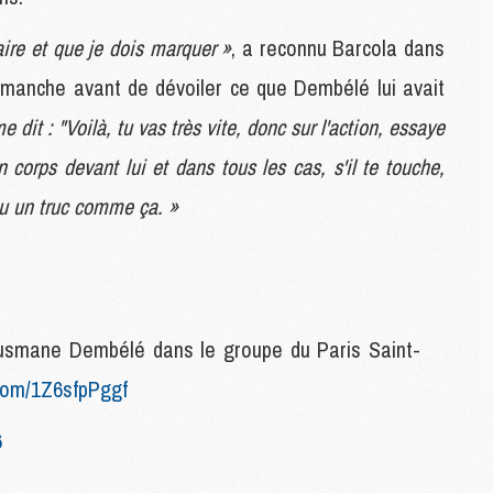
M
aire et que je dois marquer »
, a reconnu Barcola dans
M
C
dimanche avant de dévoiler ce que Dembélé lui avait
M
e dit : "Voilà, tu vas très vite, donc sur l'action, essaye
 corps devant lui et dans tous les cas, s'il te touche,
M
C
 ou un truc comme ça. »
M
M
M
M
’Ousmane Dembélé dans le groupe du Paris Saint-
M
.com/1Z6sfpPggf
M
C
6
C
M