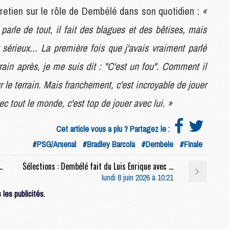
retien sur le rôle de Dembélé dans son quotidien :
«
S
n parle de tout, il fait des blagues et des bêtises, mais
M
C
t sérieux... La première fois que j'avais vraiment parlé
M
errain après, je me suis dit : "C'est un fou". Comment il
C
M
e terrain. Mais franchement, c'est incroyable de jouer
M
ec tout le monde, c'est top de jouer avec lui. »
M
Cet article vous a plu ? Partagez le :
M
#PSG/Arsenal
#Bradley Barcola
#Dembele
#Finale
M
M
ement au Real Madrid pour ses stars
Sélections : Dembélé fait du Luis Enrique avec Mbappé
M
lundi 8 juin 2026 à 10:21
M
M
les publicités.
M