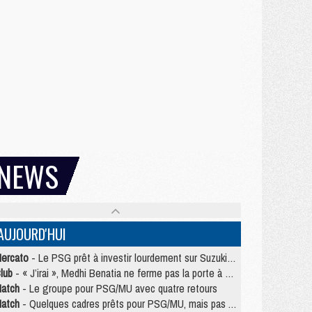
NEWS
AUJOURD'HUI
ercato
- Le PSG prêt à investir lourdement sur Suzuki malgré Safonov et Chevalier
lub
- « J’irai », Medhi Benatia ne ferme pas la porte à une arrivée au PSG
atch
- Le groupe pour PSG/MU avec quatre retours
atch
- Quelques cadres prêts pour PSG/MU, mais pas Akliouche ?