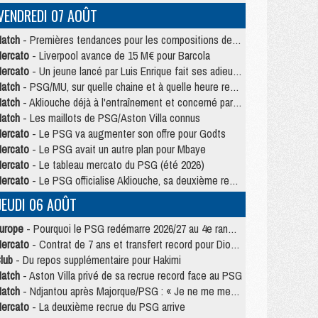
VENDREDI 07 AOÛT
atch
- Premières tendances pour les compositions de PSG/MU
ercato
- Liverpool avance de 15 M€ pour Barcola
ercato
- Un jeune lancé par Luis Enrique fait ses adieux au PSG
atch
- PSG/MU, sur quelle chaine et à quelle heure regarder le match ?
atch
- Akliouche déjà à l'entraînement et concerné par PSG/MU ?
atch
- Les maillots de PSG/Aston Villa connus
ercato
- Le PSG va augmenter son offre pour Godts
ercato
- Le PSG avait un autre plan pour Mbaye
ercato
- Le tableau mercato du PSG (été 2026)
ercato
- Le PSG officialise Akliouche, sa deuxième recrue de l’été
JEUDI 06 AOÛT
urope
- Pourquoi le PSG redémarre 2026/27 au 4e rang du coefficient UEFA
ercato
- Contrat de 7 ans et transfert record pour Diomandé loin du PSG
lub
- Du repos supplémentaire pour Hakimi
atch
- Aston Villa privé de sa recrue record face au PSG
atch
- Ndjantou après Majorque/PSG : « Je ne me mets pas de plafond »
ercato
- La deuxième recrue du PSG arrive