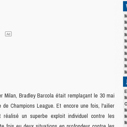
M
M
M
M
M
M
M
M
M
M
E
r Milan, Bradley Barcola était remplaçant le 30 mai
M
C
e de Champions League. Et encore une fois, l'ailier
M
it réalisé un superbe exploit individuel contre les
M
M
tte fois eu deux situations en profondeur contre les