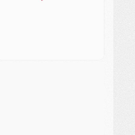
odcast
- Podcast CulturePSG : Akliouche présenté par un fan de Monaco
lub
- Le PSG dévoile sa première collection d'entraînement pour 2026/2027
iscipline
- Un arbitre inattendu, mais porte-bonheur pour Lens/PSG
atch
- Majorque/PSG, sur quelle chaine et à quelle heure regarder le match ?
ercato
- Le plan du PSG pour Suzuki et Chevalier se précise
ercato
- L'Ajax refuse la première offre du PSG pour Godts
ercato
- Le PSG veut accélérer, Ferran Torres temporise
ercato
- Liverpool encore très loin du compte pour Barcola
LUNDI 03 AOÛT
atch
- Podcast CulturePSG : Mercato (Godts, Suzuki, Akliouche, Barcola, etc)
ercato
- L'Ajax attend bien plus de 45M pour Mika Godts
lub
- Quatre retours importants dans le groupe du PSG, et un plus discret
ercato
- Ayari file en Ligue 2
lub
- Le PSG s'associe avec un géant de la tech
ercato
- Vu d'Italie, le transfert de Suzuki au PSG est bien engagé
ercato
- Ferran Torres ne serait pas à vendre, mais...
urope
- Gros coup dur pour Aston Villa avant de croiser le PSG
DIMANCHE 02 AOÛT
ercato
- Le transfert de Kolo Muani à la Juventus est officiel