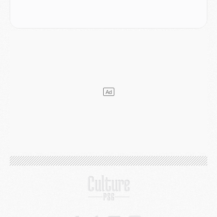
Mercato
- Ayari file en Ligue 2
Club
- Le PSG s'associe avec un géant de la tech
Mercato
- Vu d'Italie, le transfert de Suzuki au PSG est bien engagé
Mercato
- Ferran Torres ne serait pas à vendre, mais...
Europe
- Gros coup dur pour Aston Villa avant de croiser le PSG
DIMANCHE 02 AOÛT
Mercato
- Le transfert de Kolo Muani à la Juventus est officiel
Mercato
- [MAJ] Le PSG a fait une grosse offre à Parme pour Suzuki
Mercato
- Le PSG a envoyé une première offre pour Mika Godts
Club
- Après Pacho, d'autres retours en vue
Mercato
- Changement de dernière minute pour Kolo Muani
SAMEDI 01 AOÛT
Mercato
- L'agent de Mika Godts confirme un accord avec le PSG
Club
- Quels numéros de maillot pour Akliouche et Digne au PSG ?
Match
- Un hommage prévu lors de Brest/PSG
Mercato
- Le PSG et le Barça ont rendez-vous pour Ferran Torres
Mercato
- Guéla Doué dans les listes du PSG
Mercato
- Le transfert de Mika Godts au PSG en bonne voie