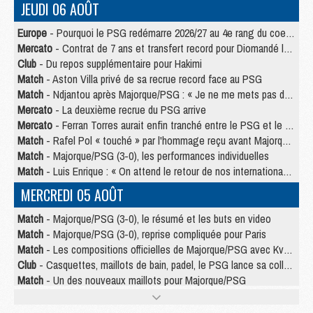
JEUDI 06 AOÛT
Europe
- Pourquoi le PSG redémarre 2026/27 au 4e rang du coefficient UEFA
Mercato
- Contrat de 7 ans et transfert record pour Diomandé loin du PSG
Club
- Du repos supplémentaire pour Hakimi
Match
- Aston Villa privé de sa recrue record face au PSG
Match
- Ndjantou après Majorque/PSG : « Je ne me mets pas de plafond »
Mercato
- La deuxième recrue du PSG arrive
Mercato
- Ferran Torres aurait enfin tranché entre le PSG et le Barça
Match
- Rafel Pol « touché » par l'hommage reçu avant Majorque/PSG
Match
- Majorque/PSG (3-0), les performances individuelles
Match
- Luis Enrique : « On attend le retour de nos internationaux »
MERCREDI 05 AOÛT
Match
- Majorque/PSG (3-0), le résumé et les buts en video
Match
- Majorque/PSG (3-0), reprise compliquée pour Paris
Match
- Les compositions officielles de Majorque/PSG avec Kvara et de nombreux jeunes
Club
- Casquettes, maillots de bain, padel, le PSG lance sa collection été
Match
- Un des nouveaux maillots pour Majorque/PSG
Mercato
- Le PSG prépare une nouvelle offre pour Suzuki
Mercato
- Le transfert de Ferran Torres au PSG réglé avant le 12 août ?