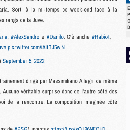
E
aria. Sorti à la mi-temps ce week-end face à la
P
les rangs de la Juve.
C
D
M
ria
,
#AlexSandro
e
#Danilo
. C'è anche
#Rabiot
,
M
uve
pic.twitter.com/iAltTJ5wIN
M
M
M
)
September 5, 2022
M
traînement dirigé par Massimiliano Allegri, de même
M
. Aucune véritable surprise donc de l'autre côté des
M
C
oi de la rencontre. La composition imaginée côté
M
C
M
M
ons de
#PSG
/Juventus
https://t.co/sQJ96NFOH1