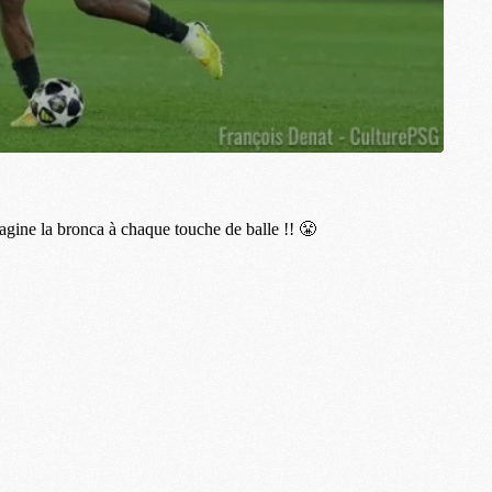
M
C
M
M
F
C
M
P
M
C
R
M
M
C