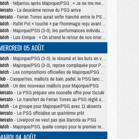
atch
- Ndjantou après Majorque/PSG : « Je ne me mets pas de plafond »
ercato
- La deuxième recrue du PSG arrive
ercato
- Ferran Torres aurait enfin tranché entre le PSG et le Barça
atch
- Rafel Pol « touché » par l'hommage reçu avant Majorque/PSG
atch
- Majorque/PSG (3-0), les performances individuelles
atch
- Luis Enrique : « On attend le retour de nos internationaux »
MERCREDI 05 AOÛT
atch
- Majorque/PSG (3-0), le résumé et les buts en video
atch
- Majorque/PSG (3-0), reprise compliquée pour Paris
atch
- Les compositions officielles de Majorque/PSG avec Kvara et de nombreux jeunes
lub
- Casquettes, maillots de bain, padel, le PSG lance sa collection été
atch
- Un des nouveaux maillots pour Majorque/PSG
ercato
- Le PSG prépare une nouvelle offre pour Suzuki
ercato
- Le transfert de Ferran Torres au PSG réglé avant le 12 août ?
atch
- Le groupe pour Majorque/PSG avec 11 absents
ercato
- Le PSG officialise un quatrième prêt
ercato
- Liverpool ne veut pas que Barcola au PSG
atch
- Majorque/PSG, quelle compo pour le premier match de la saison 2026/27 ?
MARDI 04 AOÛT