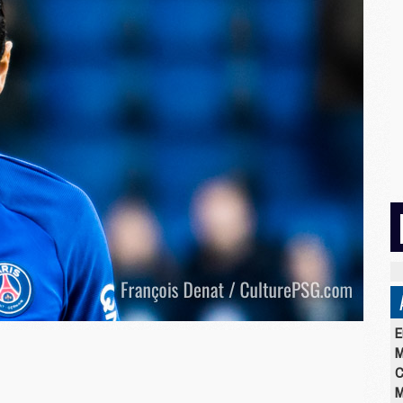
E
M
C
M