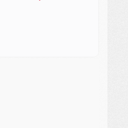
urope
- Gros coup dur pour Aston Villa avant de croiser le PSG
DIMANCHE 02 AOÛT
ercato
- Le transfert de Kolo Muani à la Juventus est officiel
ercato
- [MAJ] Le PSG a fait une grosse offre à Parme pour Suzuki
ercato
- Le PSG a envoyé une première offre pour Mika Godts
lub
- Après Pacho, d'autres retours en vue
ercato
- Changement de dernière minute pour Kolo Muani
SAMEDI 01 AOÛT
ercato
- L'agent de Mika Godts confirme un accord avec le PSG
lub
- Quels numéros de maillot pour Akliouche et Digne au PSG ?
atch
- Un hommage prévu lors de Brest/PSG
ercato
- Le PSG et le Barça ont rendez-vous pour Ferran Torres
ercato
- Guéla Doué dans les listes du PSG
ercato
- Le transfert de Mika Godts au PSG en bonne voie
VENDREDI 31 JUILLET
atch
- Un diffuseur annoncé pour les deux premiers matchs amicaux du PSG
ercato
- Le transfert d'Akliouche au PSG bouclé, le montant se précise
lub
- Un retour majeur dans le groupe du PSG