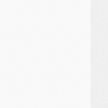
MARDI 28 JUILLET
ercato
- Des intermédiaires ont tenté de relancer Diomande au PSG
lub
- Au moins neuf jeunes conviés à l'entraînement des pros
ercato
- Une partie du communiqué du PSG sur Diomande expliquée
ercato
- Barcola futur plus gros transfert de l'été ?
ormation
- Retour sur la saison des U17 du PSG en 7 chiffres clés
lub
- Le PSG connaît ses premiers matches de septembre
ercato
- Un troisième prêt bouclé par le PSG
LUNDI 27 JUILLET
odcast
- Podcast CulturePSG à 22h : Mercato (Barcola, Diomande, etc)
ercato
- La prolongation de Dembélé au PSG dans la dernière ligne droite
lub
- Le PSG a fait sa reprise avec... 9 joueurs
és. sociaux
- Les Portugais du PSG réunis pendant leurs vacances
ercato
- Le PSG avance sur la piste Suzuki
ercato
- Après Digne, un autre défenseur en approche au PSG ?
lub
- Une petite quinzaine de joueurs attendus pour la reprise de l'entraînement du PSG
DIMANCHE 26 JUILLET