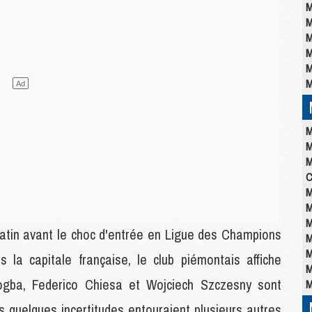
M
M
M
M
M
M
M
M
M
C
M
M
M
atin avant le choc d'entrée en Ligue des Champions
M
M
 la capitale française, le club piémontais affiche
M
ogba, Federico Chiesa et Wojciech Szczesny sont
M
is quelques incertitudes entouraient plusieurs autres