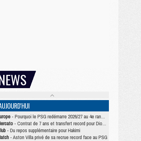
NEWS
AUJOURD'HUI
urope
- Pourquoi le PSG redémarre 2026/27 au 4e rang du coefficient UEFA
ercato
- Contrat de 7 ans et transfert record pour Diomandé loin du PSG
lub
- Du repos supplémentaire pour Hakimi
atch
- Aston Villa privé de sa recrue record face au PSG