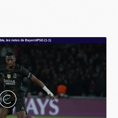
C
M
S
M
C
M
C
M
M
M
M
M
M
M
M
M