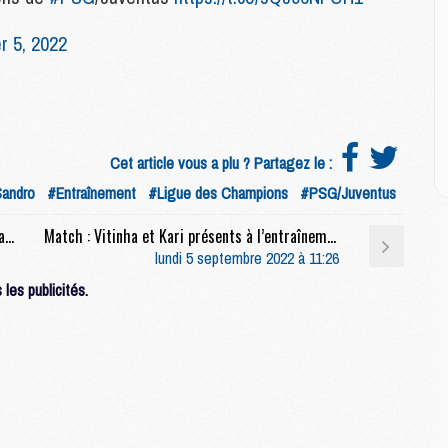
E
 5, 2022
M
M
M
C
M
Cet article vous a plu ? Partagez le :
Sandro
#Entraînement
#Ligue des Champions
#PSG/Juventus
M
Club : Un Messi « beaucoup plus souriant » épate le staff à l’entraînement
Match : Vitinha et Kari présents à l’entraînement à la veille de PSG/Juventus
C
lundi 5 septembre 2022 à 11:26
M
les publicités.
M
M
M
M
M
C