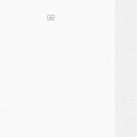
lub
- [MAJ] Ndjantou et deux jeunes du PSG annoncés dans un tournoi U21
ercato
- L'étonnante piste Suzuki confirmée et onéreuse
JEUDI 30 JUILLET
élections
- Ancelotti fait le ménage au Brésil mais veut garder Marquinhos
ercato
- Le statu quo du milieu du PSG se précise
lub
- Le PSG plutôt que la FIFA pour Al-Khelaïfi, poussé par l'UEFA ?
ercato
- Le PSG presserait Ferran Torres de se décider, deux pistes de secours
lub
- Déguisements, shopping, double scouting, Luis Campos dévoile ses méthodes
ercato
- Kroupi retiré du mercato
ercato
- Enfin une avancée dans le transfert d'Akliouche
MERCREDI 29 JUILLET
ercato
- Ferran Torres priorité du PSG, mais ouvert à tout
ercato
- Première offre de Liverpool en approche pour Barcola
ercato
- Le montant du transfert de Kolo Muani se précise, la formule aussi
ercato
- Kolo Muani attendu en Italie, son transfert débloqué
ercato
- Monaco a encore repoussé une offre du PSG pour Akliouche
ercato
- Liverpool presque d'accord avec Barcola, le PSG pas du tout
ercato
- Moment décisif pour le transfert de Kolo Muani