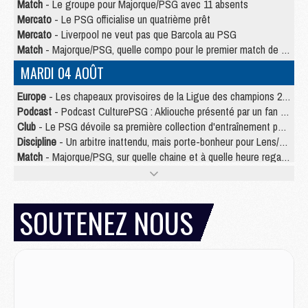
Match
- Le groupe pour Majorque/PSG avec 11 absents
Mercato
- Le PSG officialise un quatrième prêt
Mercato
- Liverpool ne veut pas que Barcola au PSG
Match
- Majorque/PSG, quelle compo pour le premier match de la saison 2026/27 ?
MARDI 04 AOÛT
Europe
- Les chapeaux provisoires de la Ligue des champions 2026/27
Podcast
- Podcast CulturePSG : Akliouche présenté par un fan de Monaco
Club
- Le PSG dévoile sa première collection d'entraînement pour 2026/2027
Discipline
- Un arbitre inattendu, mais porte-bonheur pour Lens/PSG
Match
- Majorque/PSG, sur quelle chaine et à quelle heure regarder le match ?
Mercato
- Le plan du PSG pour Suzuki et Chevalier se précise
Mercato
- Le tableau mercato du PSG (été 2026)
Mercato
- L'Ajax refuse la première offre du PSG pour Godts
SOUTENEZ NOUS
Mercato
- Le PSG veut accélérer, Ferran Torres temporise
Mercato
- Liverpool encore très loin du compte pour Barcola
LUNDI 03 AOÛT
Match
- Podcast CulturePSG : Mercato (Godts, Suzuki, Akliouche, Barcola, etc)
Mercato
- L'Ajax attend bien plus de 45M pour Mika Godts