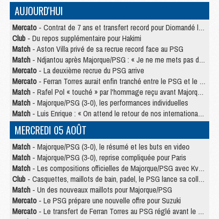
AUJOURD'HUI
Mercato
- Contrat de 7 ans et transfert record pour Diomandé loin du PSG
Club
- Du repos supplémentaire pour Hakimi
Match
- Aston Villa privé de sa recrue record face au PSG
Match
- Ndjantou après Majorque/PSG : « Je ne me mets pas de plafond »
Mercato
- La deuxième recrue du PSG arrive
Mercato
- Ferran Torres aurait enfin tranché entre le PSG et le Barça
Match
- Rafel Pol « touché » par l'hommage reçu avant Majorque/PSG
Match
- Majorque/PSG (3-0), les performances individuelles
Match
- Luis Enrique : « On attend le retour de nos internationaux »
MERCREDI 05 AOÛT
Match
- Majorque/PSG (3-0), le résumé et les buts en video
Match
- Majorque/PSG (3-0), reprise compliquée pour Paris
Match
- Les compositions officielles de Majorque/PSG avec Kvara et de nombreux jeunes
Club
- Casquettes, maillots de bain, padel, le PSG lance sa collection été
Match
- Un des nouveaux maillots pour Majorque/PSG
Mercato
- Le PSG prépare une nouvelle offre pour Suzuki
Mercato
- Le transfert de Ferran Torres au PSG réglé avant le 12 août ?