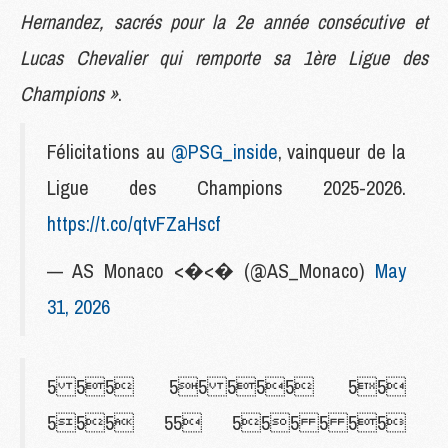
Hernandez, sacrés pour la 2e année consécutive et
Lucas Chevalier qui remporte sa 1ère Ligue des
Champions »
.
Félicitations au
@PSG_inside
, vainqueur de la
Ligue des Champions 2025-2026.
https://t.co/qtvFZaHscf
— AS Monaco <�<� (@AS_Monaco)
May
31, 2026
5 55 55 555 55
555 55 555 5 55