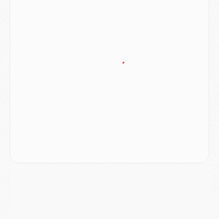
Club
- Quatre retours importants dans le groupe du PSG, et un plus discret
Mercato
- Ayari file en Ligue 2
Club
- Le PSG s'associe avec un géant de la tech
Mercato
- Vu d'Italie, le transfert de Suzuki au PSG est bien engagé
Mercato
- Ferran Torres ne serait pas à vendre, mais...
Europe
- Gros coup dur pour Aston Villa avant de croiser le PSG
DIMANCHE 02 AOÛT
Mercato
- Le transfert de Kolo Muani à la Juventus est officiel
Mercato
- [MAJ] Le PSG a fait une grosse offre à Parme pour Suzuki
Mercato
- Le PSG a envoyé une première offre pour Mika Godts
Club
- Après Pacho, d'autres retours en vue
Mercato
- Changement de dernière minute pour Kolo Muani
SAMEDI 01 AOÛT
Mercato
- L'agent de Mika Godts confirme un accord avec le PSG
Club
- Quels numéros de maillot pour Akliouche et Digne au PSG ?
Match
- Un hommage prévu lors de Brest/PSG
Mercato
- Le PSG et le Barça ont rendez-vous pour Ferran Torres
Mercato
- Guéla Doué dans les listes du PSG
Mercato
- Le transfert de Mika Godts au PSG en bonne voie