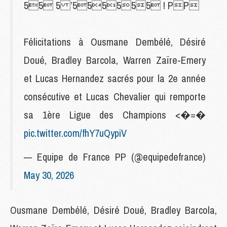
55 5 ’555555 ! PP
Félicitations à Ousmane Dembélé, Désiré
Doué, Bradley Barcola, Warren Zaïre-Emery
et Lucas Hernandez sacrés pour la 2e année
consécutive et Lucas Chevalier qui remporte
sa 1ère Ligue des Champions <�=�
pic.twitter.com/fhY7uQypiV
— Equipe de France PP (@equipedefrance)
May 30, 2026
Ousmane Dembélé, Désiré Doué, Bradley Barcola,