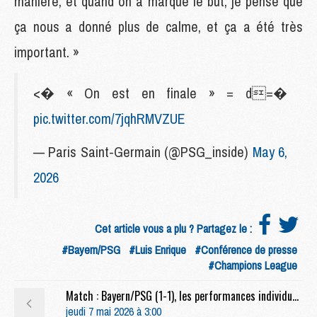
manière, et quand on a marqué le but, je pense que
ça nous a donné plus de calme, et ça a été très
important. »
<� « On est en finale » = d=�
pic.twitter.com/7jqhRMVZUE
— Paris Saint-Germain (@PSG_inside)
May 6,
2026
Cet article vous a plu ? Partagez le :
#Bayern/PSG
#Luis Enrique
#Conférence de presse
#Champions League
Match : Bayern/PSG (1-1), les performances individuelles
jeudi 7 mai 2026 à 3:00