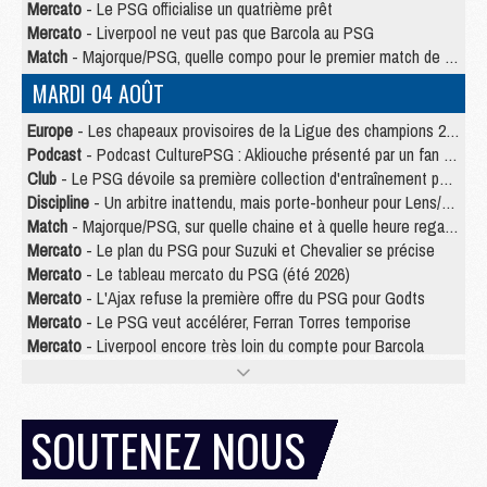
Mercato
- Le PSG officialise un quatrième prêt
Mercato
- Liverpool ne veut pas que Barcola au PSG
Match
- Majorque/PSG, quelle compo pour le premier match de la saison 2026/27 ?
MARDI 04 AOÛT
Europe
- Les chapeaux provisoires de la Ligue des champions 2026/27
Podcast
- Podcast CulturePSG : Akliouche présenté par un fan de Monaco
Club
- Le PSG dévoile sa première collection d'entraînement pour 2026/2027
Discipline
- Un arbitre inattendu, mais porte-bonheur pour Lens/PSG
Match
- Majorque/PSG, sur quelle chaine et à quelle heure regarder le match ?
Mercato
- Le plan du PSG pour Suzuki et Chevalier se précise
Mercato
- Le tableau mercato du PSG (été 2026)
Mercato
- L'Ajax refuse la première offre du PSG pour Godts
Mercato
- Le PSG veut accélérer, Ferran Torres temporise
Mercato
- Liverpool encore très loin du compte pour Barcola
LUNDI 03 AOÛT
Match
- Podcast CulturePSG : Mercato (Godts, Suzuki, Akliouche, Barcola, etc)
SOUTENEZ NOUS
Mercato
- L'Ajax attend bien plus de 45M pour Mika Godts
Club
- Quatre retours importants dans le groupe du PSG, et un plus discret