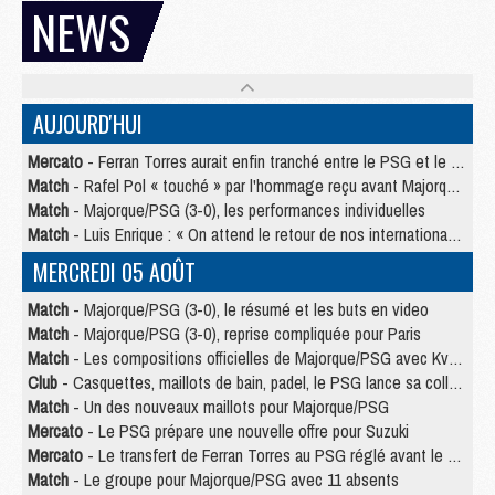
NEWS
AUJOURD'HUI
Mercato
- Ferran Torres aurait enfin tranché entre le PSG et le Barça
Match
- Rafel Pol « touché » par l'hommage reçu avant Majorque/PSG
Match
- Majorque/PSG (3-0), les performances individuelles
Match
- Luis Enrique : « On attend le retour de nos internationaux »
MERCREDI 05 AOÛT
Match
- Majorque/PSG (3-0), le résumé et les buts en video
Match
- Majorque/PSG (3-0), reprise compliquée pour Paris
Match
- Les compositions officielles de Majorque/PSG avec Kvara et de nombreux jeunes
Club
- Casquettes, maillots de bain, padel, le PSG lance sa collection été
Match
- Un des nouveaux maillots pour Majorque/PSG
Mercato
- Le PSG prépare une nouvelle offre pour Suzuki
Mercato
- Le transfert de Ferran Torres au PSG réglé avant le 12 août ?
Match
- Le groupe pour Majorque/PSG avec 11 absents