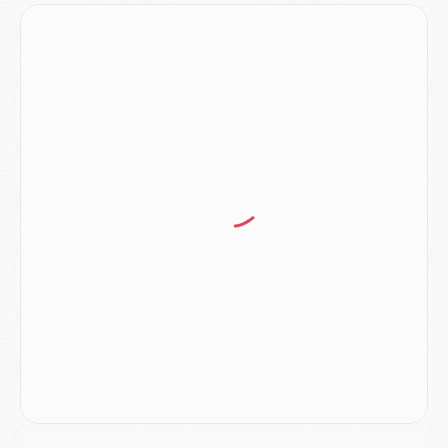
Mercato
- Ayari file en Ligue 2
Club
- Le PSG s'associe avec un géant de la tech
Mercato
- Vu d'Italie, le transfert de Suzuki au PSG est bien engagé
Mercato
- Ferran Torres ne serait pas à vendre, mais...
Europe
- Gros coup dur pour Aston Villa avant de croiser le PSG
DIMANCHE 02 AOÛT
Mercato
- Le transfert de Kolo Muani à la Juventus est officiel
Mercato
- [MAJ] Le PSG a fait une grosse offre à Parme pour Suzuki
Mercato
- Le PSG a envoyé une première offre pour Mika Godts
Club
- Après Pacho, d'autres retours en vue
Mercato
- Changement de dernière minute pour Kolo Muani
SAMEDI 01 AOÛT
Mercato
- L'agent de Mika Godts confirme un accord avec le PSG
Club
- Quels numéros de maillot pour Akliouche et Digne au PSG ?
Match
- Un hommage prévu lors de Brest/PSG
Mercato
- Le PSG et le Barça ont rendez-vous pour Ferran Torres
Mercato
- Guéla Doué dans les listes du PSG
Mercato
- Le transfert de Mika Godts au PSG en bonne voie