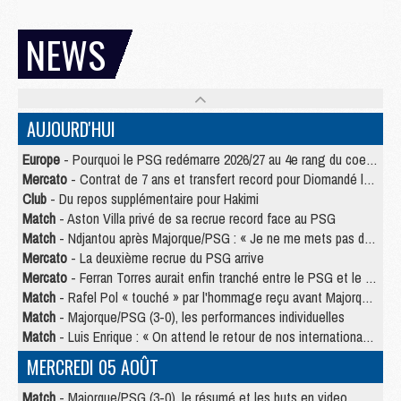
NEWS
AUJOURD'HUI
Europe
- Pourquoi le PSG redémarre 2026/27 au 4e rang du coefficient UEFA
Mercato
- Contrat de 7 ans et transfert record pour Diomandé loin du PSG
Club
- Du repos supplémentaire pour Hakimi
Match
- Aston Villa privé de sa recrue record face au PSG
Match
- Ndjantou après Majorque/PSG : « Je ne me mets pas de plafond »
Mercato
- La deuxième recrue du PSG arrive
Mercato
- Ferran Torres aurait enfin tranché entre le PSG et le Barça
Match
- Rafel Pol « touché » par l'hommage reçu avant Majorque/PSG
Match
- Majorque/PSG (3-0), les performances individuelles
Match
- Luis Enrique : « On attend le retour de nos internationaux »
MERCREDI 05 AOÛT
Match
- Majorque/PSG (3-0), le résumé et les buts en video