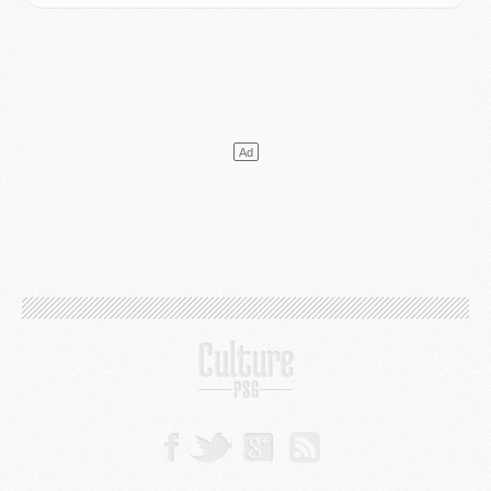
Mercato
- L'agent de Mika Godts confirme un accord avec le PSG
Club
- Quels numéros de maillot pour Akliouche et Digne au PSG ?
Match
- Un hommage prévu lors de Brest/PSG
Mercato
- Le PSG et le Barça ont rendez-vous pour Ferran Torres
Mercato
- Guéla Doué dans les listes du PSG
Mercato
- Le transfert de Mika Godts au PSG en bonne voie
VENDREDI 31 JUILLET
Match
- Un diffuseur annoncé pour les deux premiers matchs amicaux du PSG
Mercato
- Le transfert d'Akliouche au PSG bouclé, le montant se précise
Club
- Un retour majeur dans le groupe du PSG
Club
- [MAJ] Ndjantou et deux jeunes du PSG annoncés dans un tournoi U21
Mercato
- L'étonnante piste Suzuki confirmée et onéreuse
JEUDI 30 JUILLET
Sélections
- Ancelotti fait le ménage au Brésil mais veut garder Marquinhos
Mercato
- Le statu quo du milieu du PSG se précise
Club
- Le PSG plutôt que la FIFA pour Al-Khelaïfi, poussé par l'UEFA ?
Mercato
- Le PSG presserait Ferran Torres de se décider, deux pistes de secours