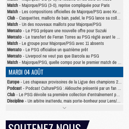
Match
- Majorque/PSG (3-0), reprise compliquée pour Paris
Match
- Les compositions officielles de Majorque/PSG avec Kvara et de nombreux jeunes
Club
- Casquettes, maillots de bain, padel, le PSG lance sa collection été
Match
- Un des nouveaux maillots pour Majorque/PSG
Mercato
- Le PSG prépare une nouvelle offre pour Suzuki
Mercato
- Le transfert de Ferran Torres au PSG réglé avant le 12 août ?
Match
- Le groupe pour Majorque/PSG avec 11 absents
Mercato
- Le PSG officialise un quatrième prêt
Mercato
- Liverpool ne veut pas que Barcola au PSG
Match
- Majorque/PSG, quelle compo pour le premier match de la saison 2026/27 ?
MARDI 04 AOÛT
Europe
- Les chapeaux provisoires de la Ligue des champions 2026/27
Podcast
- Podcast CulturePSG : Akliouche présenté par un fan de Monaco
Club
- Le PSG dévoile sa première collection d'entraînement pour 2026/2027
Discipline
- Un arbitre inattendu, mais porte-bonheur pour Lens/PSG
Match
- Majorque/PSG, sur quelle chaine et à quelle heure regarder le match ?
Mercato
- Le plan du PSG pour Suzuki et Chevalier se précise
Mercato
- Le tableau mercato du PSG (été 2026)
SOUTENEZ NOUS
Mercato
- L'Ajax refuse la première offre du PSG pour Godts