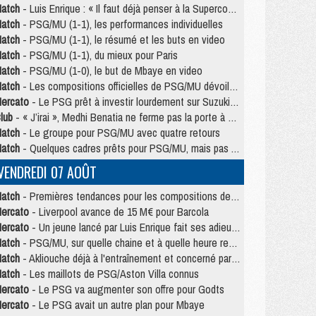
atch
- Luis Enrique : « Il faut déjà penser à la Supercoupe »
atch
- PSG/MU (1-1), les performances individuelles
atch
- PSG/MU (1-1), le résumé et les buts en video
atch
- PSG/MU (1-1), du mieux pour Paris
atch
- PSG/MU (1-0), le but de Mbaye en video
atch
- Les compositions officielles de PSG/MU dévoilées, Pacho titulaire
ercato
- Le PSG prêt à investir lourdement sur Suzuki malgré Safonov et Chevalier
lub
- « J’irai », Medhi Benatia ne ferme pas la porte à une arrivée au PSG
atch
- Le groupe pour PSG/MU avec quatre retours
atch
- Quelques cadres prêts pour PSG/MU, mais pas Akliouche ?
VENDREDI 07 AOÛT
atch
- Premières tendances pour les compositions de PSG/MU
ercato
- Liverpool avance de 15 M€ pour Barcola
ercato
- Un jeune lancé par Luis Enrique fait ses adieux au PSG
atch
- PSG/MU, sur quelle chaine et à quelle heure regarder le match ?
atch
- Akliouche déjà à l'entraînement et concerné par PSG/MU ?
atch
- Les maillots de PSG/Aston Villa connus
ercato
- Le PSG va augmenter son offre pour Godts
ercato
- Le PSG avait un autre plan pour Mbaye