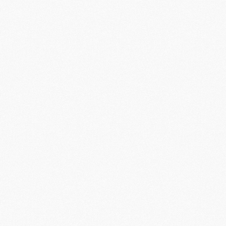
M
M
M
M
C
C
M
S
M
C
M
C
M
M