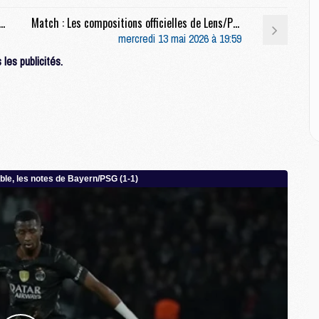
M
M
ns/PSG (0-2), le but de Mbaye en video
Match : Les compositions officielles de Lens/PSG dévoilées, Barcola titulaire
M
mercredi 13 mai 2026 à 19:59
M
les publicités.
M
M
M
E
P
C
D
M
M
M
M
M
M