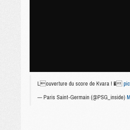
Louverture du score de Kvara ! �
pi
— Paris Saint-Germain (@PSG_inside)
M