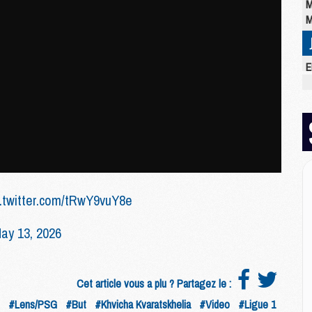
M
M
E
M
C
M
M
M
M
M
M
c.twitter.com/tRwY9vuY8e
M
ay 13, 2026
M
M
M
Cet article vous a plu ? Partagez le :
C
#Lens/PSG
#But
#Khvicha Kvaratskhelia
#Video
#Ligue 1