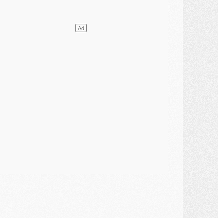
ercato
- L'Ajax attend bien plus de 45M pour Mika Godts
lub
- Quatre retours importants dans le groupe du PSG, et un plus discret
ercato
- Ayari file en Ligue 2
lub
- Le PSG s'associe avec un géant de la tech
ercato
- Vu d'Italie, le transfert de Suzuki au PSG est bien engagé
ercato
- Ferran Torres ne serait pas à vendre, mais...
urope
- Gros coup dur pour Aston Villa avant de croiser le PSG
DIMANCHE 02 AOÛT
ercato
- Le transfert de Kolo Muani à la Juventus est officiel
ercato
- [MAJ] Le PSG a fait une grosse offre à Parme pour Suzuki
ercato
- Le PSG a envoyé une première offre pour Mika Godts
lub
- Après Pacho, d'autres retours en vue
ercato
- Changement de dernière minute pour Kolo Muani
SAMEDI 01 AOÛT
ercato
- L'agent de Mika Godts confirme un accord avec le PSG
lub
- Quels numéros de maillot pour Akliouche et Digne au PSG ?
atch
- Un hommage prévu lors de Brest/PSG
ercato
- Le PSG et le Barça ont rendez-vous pour Ferran Torres