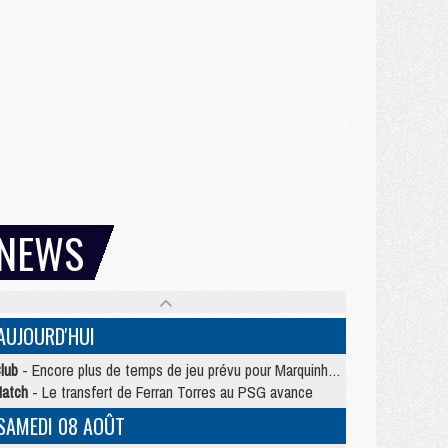
NEWS
AUJOURD'HUI
lub
- Encore plus de temps de jeu prévu pour Marquinhos et les Portugais en Supercoupe
atch
- Le transfert de Ferran Torres au PSG avance
SAMEDI 08 AOÛT