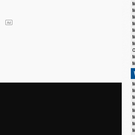
M
M
M
M
M
M
M
C
M
M
M
M
M
M
M
M
M
M