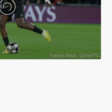
M
C
M
C
M
M
E
M
M
M
C
M
M
C
M
M