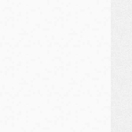
ercato
- Guéla Doué dans les listes du PSG
ercato
- Le transfert de Mika Godts au PSG en bonne voie
VENDREDI 31 JUILLET
atch
- Un diffuseur annoncé pour les deux premiers matchs amicaux du PSG
ercato
- Le transfert d'Akliouche au PSG bouclé, le montant se précise
lub
- Un retour majeur dans le groupe du PSG
lub
- [MAJ] Ndjantou et deux jeunes du PSG annoncés dans un tournoi U21
ercato
- L'étonnante piste Suzuki confirmée et onéreuse
JEUDI 30 JUILLET
élections
- Ancelotti fait le ménage au Brésil mais veut garder Marquinhos
ercato
- Le statu quo du milieu du PSG se précise
lub
- Le PSG plutôt que la FIFA pour Al-Khelaïfi, poussé par l'UEFA ?
ercato
- Le PSG presserait Ferran Torres de se décider, deux pistes de secours
lub
- Déguisements, shopping, double scouting, Luis Campos dévoile ses méthodes
ercato
- Kroupi retiré du mercato
ercato
- Enfin une avancée dans le transfert d'Akliouche
MERCREDI 29 JUILLET