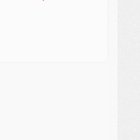
atch
- Un des nouveaux maillots pour Majorque/PSG
ercato
- Le PSG prépare une nouvelle offre pour Suzuki
ercato
- Le transfert de Ferran Torres au PSG réglé avant le 12 août ?
atch
- Le groupe pour Majorque/PSG avec 11 absents
ercato
- Le PSG officialise un quatrième prêt
ercato
- Liverpool ne veut pas que Barcola au PSG
atch
- Majorque/PSG, quelle compo pour le premier match de la saison 2026/27 ?
MARDI 04 AOÛT
urope
- Les chapeaux provisoires de la Ligue des champions 2026/27
odcast
- Podcast CulturePSG : Akliouche présenté par un fan de Monaco
lub
- Le PSG dévoile sa première collection d'entraînement pour 2026/2027
iscipline
- Un arbitre inattendu, mais porte-bonheur pour Lens/PSG
atch
- Majorque/PSG, sur quelle chaine et à quelle heure regarder le match ?
ercato
- Le plan du PSG pour Suzuki et Chevalier se précise
ercato
- L'Ajax refuse la première offre du PSG pour Godts
ercato
- Le PSG veut accélérer, Ferran Torres temporise
ercato
- Liverpool encore très loin du compte pour Barcola
LUNDI 03 AOÛT
atch
- Podcast CulturePSG : Mercato (Godts, Suzuki, Akliouche, Barcola, etc)